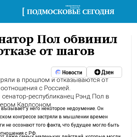
натор Пол обвинил
отказе от шагов
ряли в прошлом и отказываются от
моотношения с Россией.
 сенатор-республиканец Рэнд Пол в
ером Карлсоном.
г вызывает у него некоторое недоумение. Он
ском конгрессе застряли в мышлении времен
ги не осознают того факта, что будущее могло быть
отношения с РФ.
 от даже самых маленьких действий, которые могли