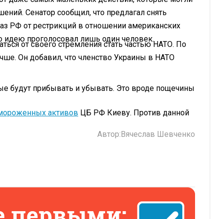
ний. Сенатор сообщил, что предлагал снять
каз РФ от рестрикций в отношении американских
го идею проголосовал лишь один человек.
аться от своего стремления стать частью НАТО. По
чше. Он добавил, что членство Украины в НАТО
ные будут прибывать и убывать. Это вроде пощечины
амороженных активов
ЦБ РФ Киеву. Против данной
Автор:
Вячеслав Шевченко