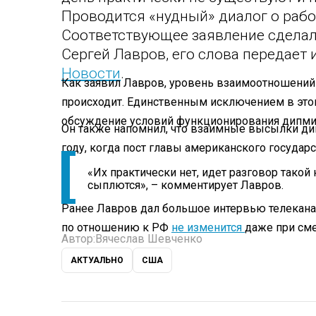
Проводится «нудный» диалог о рабо
Соответствующее заявление сделал
Сергей Лавров, его слова передает
Новости
.
Как заявил Лавров, уровень взаимоотношений у
происходит. Единственным исключением в этом
обсуждение условий функционирования дипмис
Он также напомнил, что взаимные высылки ди
году, когда пост главы американского государ
«Их практически нет, идет разговор такой
сыплются», – комментирует Лавров.
Ранее Лавров дал большое интервью телекана
по отношению к РФ
не изменится
даже при сме
Автор:
Вячеслав Шевченко
АКТУАЛЬНО
США