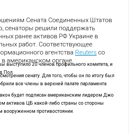
ошениям Сената Соединенных Штатов
го, сенаторы решили поддержать
ных ранее активов РФ Украине в
льных работ. Соответствующее
формационного агентства
Reuters
со
 в американском органе.
вы выступило 20 членов профильного комитета, и
д Пол.
мотрения сенату. Для того, чтобы он по итогу был
обрили все члены в верхней палате парламента
у закон будет подписан американским лидером Джо
том активов ЦБ какой-либо страны со стороны
ом вооруженном противостоянии.