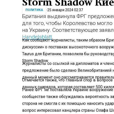
Storm Shadow Кие
25 января 2024 02:37
ПОЛИТИКА
Британия выдвинула ФРГ предложен
для того, чтобы Королевство могло
на Украину. Соответствующее заяв
Handelsblatt
.
Как сообщают журналисты, таким образом Бри
дискуссии» о поставках высокоточного вооруже
Taurus для Британии, позволила бы руководств
Storm Shadow.
Журналисты со ссылкой на дипломатов и члено
предложение было сделано Великобританией не
данный момент оно рассматривается правител
Отмечается также, что главный спор в вопросе
данных снарядов, которая составляет 500 кил
Ранее ФРГ не поставляла Украине вооружение
сообществе также обсуждалась вероятность за
сторона не смогла с их помощью наносить удар
вопрос интересовал канцлера страны Олафа Шо