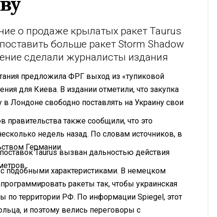
ву
ие о продаже крылатых ракет Taurus
 поставить больше ракет Storm Shadow
ление сделали журналисты издания
тания предложила ФРГ выход из «тупиковой
ния для Киева. В издании отметили, что закупка
у в Лондоне свободно поставлять на Украину свои
в правительства также сообщили, что это
сколько недель назад. По словам источников, в
ьством Германии.
 поставок Taurus вызван дальностью действия
ометров.
 с подобными характеристиками. В немецком
программировать ракеты так, чтобы украинская
ы по территории РФ. По информации Spiegel, этот
льца, и поэтому велись переговоры с