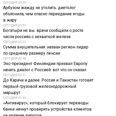
СЕГОДНЯ 03:35
Арбузом жажду не утолить: диетолог
объяснила, чем опасно переедание ягоды
в жару
СЕГОДНЯ 03:01
Богатыри не вы: врачи сообщили о росте
числа россиян с нехваткой железа
СЕГОДНЯ 03:01
Сумма внушительная: назван регион-лидер
по среднему размеру пенсии
СЕГОДНЯ 02:40
Экс-президент Финляндии призвал Европу
начать диалог с Россией: вот что он сказал
СЕГОДНЯ 02:21
До Карачи и далее: Россия и Пакистан готовят
первый грузовой железнодорожный
маршрут
СЕГОДНЯ 01:59
«Антивирус», который блокирует переводы:
банки начнут проверять устройства клиентов
на наличие вирусов