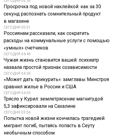
СЕГОДНЯ 05:30
Просрочка под новой наклейкой: как за 30
секунд распознать сомнительный продукт
в магазине
СЕГОДНЯ 05:01
Россиянам рассказали, как сократить
расходы на коммунальные услуги с помощью
«умных» счетчиков
СЕГОДНЯ 04:49
Чужая жизнь становится вашей: психиатр
назвала простой признак созависимости
СЕГОДНЯ 04:30
«Может дать прикурить»: замглавы Минстроя
сравнил жилье в России и США
СЕГОДНЯ 04:05
Трясло у Курил: землетрясение магнитудой
5,3 зафиксировали на Сахалине
СЕГОДНЯ 03:56
Попытка новой жизни кончилась трагедией:
мигрант погиб, пытаясь попасть в Сеуту
необычным способом