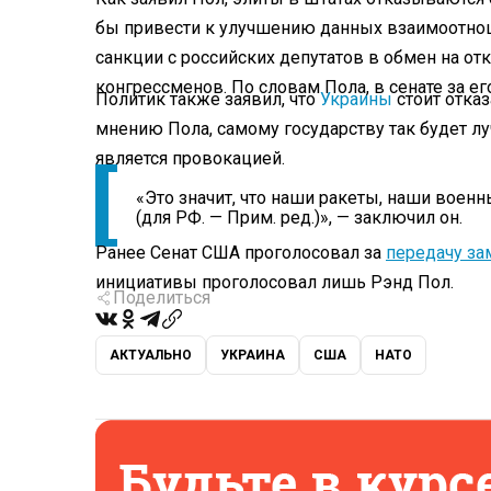
бы привести к улучшению данных взаимоотноше
санкции с российских депутатов в обмен на от
конгрессменов. По словам Пола, в сенате за е
Политик также заявил, что
Украины
стоит отказ
мнению Пола, самому государству так будет лу
является провокацией.
«Это значит, что наши ракеты, наши воен
(для РФ. — Прим. ред.)», — заключил он.
Ранее Сенат США проголосовал за
передачу з
инициативы проголосовал лишь Рэнд Пол.
Поделиться
АКТУАЛЬНО
УКРАИНА
США
НАТО