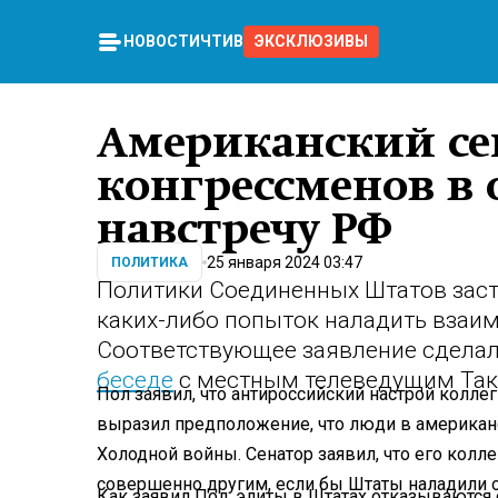
НОВОСТИ
ЧТИВО
ЭКСКЛЮЗИВЫ
Американский се
конгрессменов в 
навстречу РФ
25 января 2024 03:47
ПОЛИТИКА
Политики Соединенных Штатов заст
каких-либо попыток наладить взаи
Соответствующее заявление сделал
беседе
с местным телеведущим Так
Пол заявил, что антироссийский настрой колле
выразил предположение, что люди в американ
Холодной войны. Сенатор заявил, что его колле
совершенно другим, если бы Штаты наладили 
Как заявил Пол, элиты в Штатах отказываются