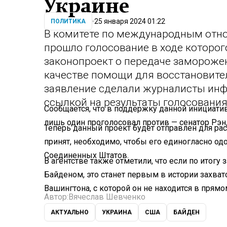
Украине
25 января 2024 01:22
ПОЛИТИКА
В комитете по международным отн
прошло голосование в ходе которо
законопроект о передаче заморожен
качестве помощи для восстановите
заявление сделали журналисты ин
ссылкой на результаты голосования
Сообщается, что в поддержку данной инициати
лишь один проголосовал против — сенатор Рэн
Теперь данный проект будет отправлен для расс
принят, необходимо, чтобы его единогласно од
Соединенных Штатов.
В агентстве также отметили, что если по итог
Байденом, это станет первым в истории захва
Вашингтона, с которой он не находится в прям
Автор:
Вячеслав Шевченко
АКТУАЛЬНО
УКРАИНА
США
БАЙДЕН