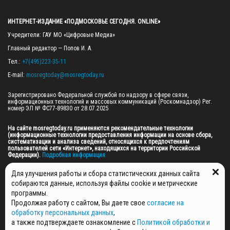
ИНТЕРНЕТ-ИЗДАНИЕ «ПОДМОСКОВЬЕ СЕГОДНЯ. ONLINE»
Учредители: ГАУ МО «Цифровые Медиа»

Главный редактор — Попов И. А.

Тел.: 
+7(495)223-35-11
E-mail: 
mosregtoday@mosregtoday.ru
Зарегистрировано Федеральной службой по надзору в сфере связи, 
информационных технологий и массовых коммуникаций (Роскомнадзор) Рег. 
номер ЭЛ № ФС77-89830 от 28.07.2025

На сайте mosregtoday.ru применяются рекомендательные технологии 
(информационные технологии предоставления информации на основе сбора, 
систематизации и анализа сведений, относящихся к предпочтениям 
пользователей сети «Интернет», находящихся на территории Российской 
Федерации).
 Подробная информация
© 2026 ПРАВА НА ВСЕ МАТЕРИАЛЫ САЙТА ПРИНАДЛЕЖАТ ГАУ МО "ЦИФРОВЫЕ 
Для улучшения работы и сбора статистических данных сайта
МЕДИА" (ОГРН: 1255000059467).
собираются данные, используя файлы cookie и метрические
программы.
Продолжая работу с сайтом, Вы даете свое
согласие на
ПОЛИТИКА ОБРАБОТКИ И ЗАЩИТЫ ПЕРСОНАЛЬНЫХ ДАННЫХ
обработку персональных данных
,
НОВОСТИ
а также подтверждаете ознакомление с
Политикой обработки и