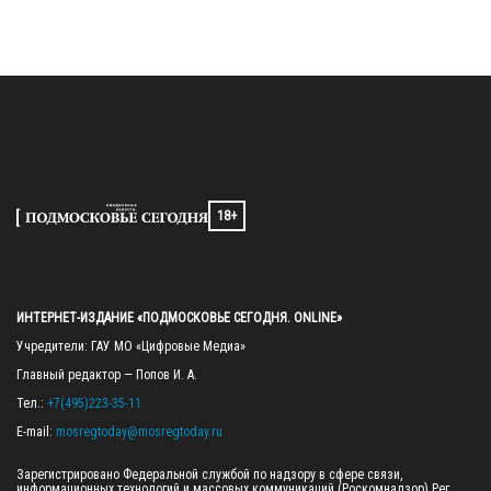
18+
ИНТЕРНЕТ-ИЗДАНИЕ «ПОДМОСКОВЬЕ СЕГОДНЯ. ONLINE»
Учредители: ГАУ МО «Цифровые Медиа»

Главный редактор — Попов И. А.

Тел.: 
+7(495)223-35-11
E-mail: 
mosregtoday@mosregtoday.ru
Зарегистрировано Федеральной службой по надзору в сфере связи, 
информационных технологий и массовых коммуникаций (Роскомнадзор) Рег. 