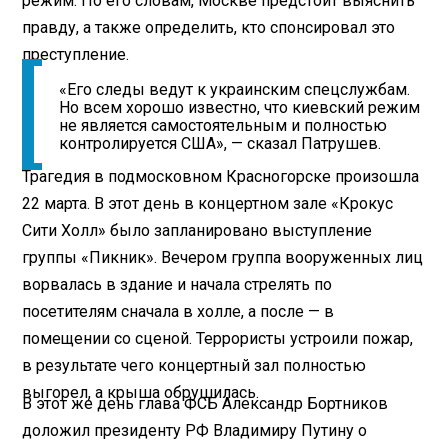
режим. По его словам, Москве предстоит выяснить
правду, а также определить, кто спонсировал это
преступление.
«Его следы ведут к украинским спецслужбам.
Но всем хорошо известно, что киевский режим
не является самостоятельным и полностью
контролируется США», — сказал Патрушев.
Трагедия в подмосковном Красногорске произошла
22 марта. В этот день в концертном зале «Крокус
Сити Холл» было запланировано выступление
группы «Пикник». Вечером группа вооруженных лиц
ворвалась в здание и начала стрелять по
посетителям сначала в холле, а после — в
помещении со сценой. Террористы устроили пожар,
в результате чего концертный зал полностью
выгорел, а крыша обрушилась.
В этот же день глава ФСБ Александр Бортников
доложил президенту РФ Владимиру Путину о