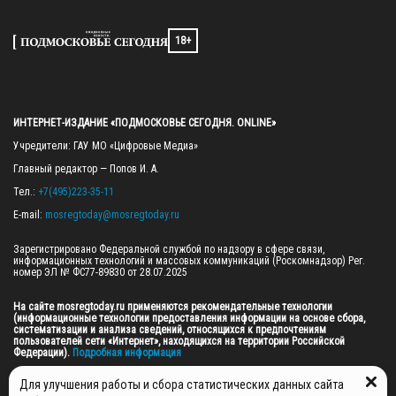
18+
ИНТЕРНЕТ-ИЗДАНИЕ «ПОДМОСКОВЬЕ СЕГОДНЯ. ONLINE»
Учредители: ГАУ МО «Цифровые Медиа»

Главный редактор — Попов И. А.

Тел.: 
+7(495)223-35-11
E-mail: 
mosregtoday@mosregtoday.ru
Зарегистрировано Федеральной службой по надзору в сфере связи, 
информационных технологий и массовых коммуникаций (Роскомнадзор) Рег. 
номер ЭЛ № ФС77-89830 от 28.07.2025

На сайте mosregtoday.ru применяются рекомендательные технологии 
(информационные технологии предоставления информации на основе сбора, 
систематизации и анализа сведений, относящихся к предпочтениям 
пользователей сети «Интернет», находящихся на территории Российской 
Федерации).
 Подробная информация
© 2026 ПРАВА НА ВСЕ МАТЕРИАЛЫ САЙТА ПРИНАДЛЕЖАТ ГАУ МО "ЦИФРОВЫЕ 
Для улучшения работы и сбора статистических данных сайта
МЕДИА" (ОГРН: 1255000059467).