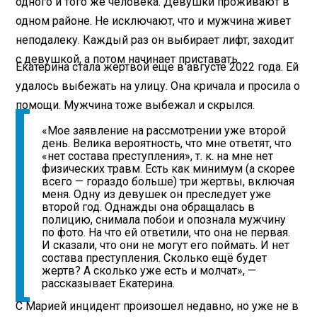
одного и того же человека. Девушки проживают в
одном районе. Не исключают, что и мужчина живет
неподалеку. Каждый раз он выбирает лифт, заходит
с девушкой, а потом начинает приставать.
Екатерина стала жертвой еще в августе 2022 года. Ей
удалось выбежать на улицу. Она кричала и просила о
помощи. Мужчина тоже выбежал и скрылся.
«Мое заявление на рассмотрении уже второй
день. Велика вероятность, что мне ответят, что
«нет состава преступления», т. к. на мне нет
физических травм. Есть как минимум (а скорее
всего — гораздо больше) три жертвы, включая
меня. Одну из девушек он преследует уже
второй год. Однажды она обращалась в
полицию, снимала побои и опознала мужчину
по фото. На что ей ответили, что она не первая.
И сказали, что они не могут его поймать. И нет
состава преступления. Сколько ещё будет
жертв? А сколько уже есть и молчат», —
рассказывает Екатерина.
С Марией инцидент произошел недавно, но уже не в