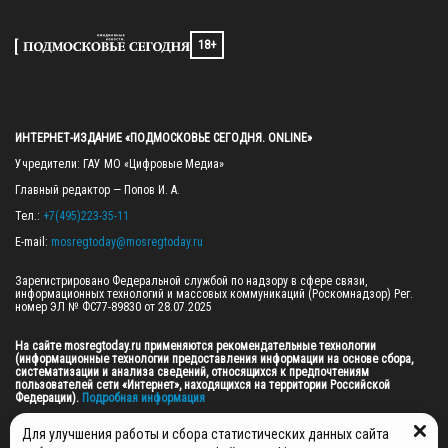
18+
ИНТЕРНЕТ-ИЗДАНИЕ «ПОДМОСКОВЬЕ СЕГОДНЯ. ONLINE»
Учредители: ГАУ МО «Цифровые Медиа»

Главный редактор — Попов И. А.

Тел.: 
+7(495)223-35-11
E-mail: 
mosregtoday@mosregtoday.ru
Зарегистрировано Федеральной службой по надзору в сфере связи, 
информационных технологий и массовых коммуникаций (Роскомнадзор) Рег. 
номер ЭЛ № ФС77-89830 от 28.07.2025

На сайте mosregtoday.ru применяются рекомендательные технологии 
(информационные технологии предоставления информации на основе сбора, 
систематизации и анализа сведений, относящихся к предпочтениям 
пользователей сети «Интернет», находящихся на территории Российской 
Федерации).
 Подробная информация
© 2026 ПРАВА НА ВСЕ МАТЕРИАЛЫ САЙТА ПРИНАДЛЕЖАТ ГАУ МО "ЦИФРОВЫЕ 
Для улучшения работы и сбора статистических данных сайта
МЕДИА" (ОГРН: 1255000059467).