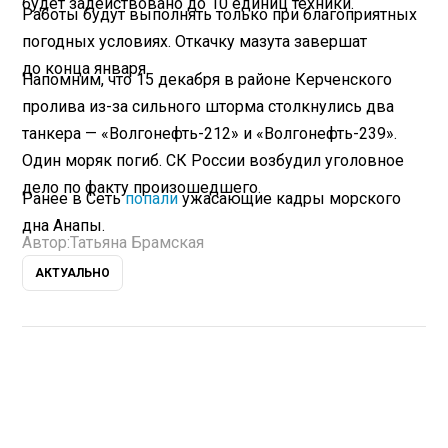
будет задействовано до 10 единиц техники.
Работы будут выполнять только при благоприятных
погодных условиях. Откачку мазута завершат
до конца января.
Напомним, что 15 декабря в районе Керченского
пролива из-за сильного шторма столкнулись два
танкера — «Волгонефть-212» и «Волгонефть-239».
Один моряк погиб. СК России возбудил уголовное
дело по факту произошедшего.
Ранее в Сеть
попали
ужасающие кадры морского
дна Анапы.
Автор:
Татьяна Брамская
АКТУАЛЬНО