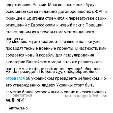
сдерживание России. Многие положения будут
основываться на недавних договоренностях с ФРГ и
Францией. Британия стремится к перезагрузке своих
отношений с Евросоюзом и новый пакт с Польшей
станет одним из ключевых моментов данного
процесса.
По мнению журналистов, англичане и поляки уже
проводят тесные военные проекты. В частности, ими
создается новый корабль для патрулирования
акватории Балтийского моря, а также реализуются
программы в сфере противовоздушной обороны.
Ранее президент Польши Дуда неодобрительно
отозвался
об украинском президенте Зеленском. По
его утверждению, лидеру Украины стоит быть
заметно более осторожным в своих высказываниях.
Поделиться
Автор:
Андрей Зубанов
АКТУАЛЬНО