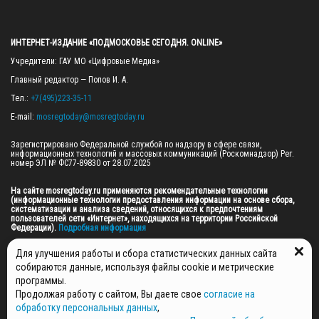
ИНТЕРНЕТ-ИЗДАНИЕ «ПОДМОСКОВЬЕ СЕГОДНЯ. ONLINE»
Учредители: ГАУ МО «Цифровые Медиа»

Главный редактор — Попов И. А.

Тел.: 
+7(495)223-35-11
E-mail: 
mosregtoday@mosregtoday.ru
Зарегистрировано Федеральной службой по надзору в сфере связи, 
информационных технологий и массовых коммуникаций (Роскомнадзор) Рег. 
номер ЭЛ № ФС77-89830 от 28.07.2025

На сайте mosregtoday.ru применяются рекомендательные технологии 
(информационные технологии предоставления информации на основе сбора, 
систематизации и анализа сведений, относящихся к предпочтениям 
пользователей сети «Интернет», находящихся на территории Российской 
Федерации).
 Подробная информация
© 2026 ПРАВА НА ВСЕ МАТЕРИАЛЫ САЙТА ПРИНАДЛЕЖАТ ГАУ МО "ЦИФРОВЫЕ 
Для улучшения работы и сбора статистических данных сайта
МЕДИА" (ОГРН: 1255000059467).
собираются данные, используя файлы cookie и метрические
программы.
Продолжая работу с сайтом, Вы даете свое
согласие на
ПОЛИТИКА ОБРАБОТКИ И ЗАЩИТЫ ПЕРСОНАЛЬНЫХ ДАННЫХ
обработку персональных данных
,
НОВОСТИ