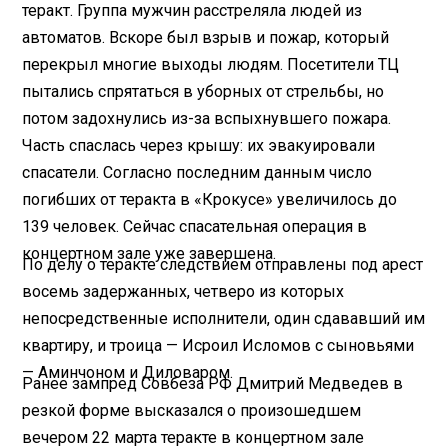
теракт. Группа мужчин расстреляла людей из
автоматов. Вскоре был взрыв и пожар, который
перекрыл многие выходы людям. Посетители ТЦ
пытались спрятаться в уборных от стрельбы, но
потом задохнулись из-за вспыхнувшего пожара.
Часть спаслась через крышу: их эвакуировали
спасатели. Согласно последним данным число
погибших от теракта в «Крокусе» увеличилось до
139 человек. Сейчас спасательная операция в
концертном зале уже завершена.
По делу о теракте следствием отправлены под арест
восемь задержанных, четверо из которых
непосредственные исполнители, один сдававший им
квартиру, и троица — Исроил Исломов с сыновьями
— Аминчоном и Диловаром.
Ранее зампред Совбеза РФ Дмитрий Медведев в
резкой форме высказался о произошедшем
вечером 22 марта теракте в концертном зале