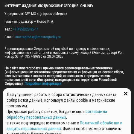
ИНТЕРНЕТ-ИЗДАНИЕ «ПОДМОСКОВЬЕ СЕГОДНЯ. ONLINE»
Учредители: ГАУ МО «Цифровые Медиа»

Главный редактор — Попов И. А.

Тел.: 
+7(495)223-35-11
E-mail: 
mosregtoday@mosregtoday.ru
Зарегистрировано Федеральной службой по надзору в сфере связи, 
информационных технологий и массовых коммуникаций (Роскомнадзор) Рег. 
номер ЭЛ № ФС77-89830 от 28.07.2025

На сайте mosregtoday.ru применяются рекомендательные технологии 
(информационные технологии предоставления информации на основе сбора, 
систематизации и анализа сведений, относящихся к предпочтениям 
пользователей сети «Интернет», находящихся на территории Российской 
Федерации).
 Подробная информация
© 2026 ПРАВА НА ВСЕ МАТЕРИАЛЫ САЙТА ПРИНАДЛЕЖАТ ГАУ МО "ЦИФРОВЫЕ 
Для улучшения работы и сбора статистических данных сайта
МЕДИА" (ОГРН: 1255000059467).
собираются данные, используя файлы cookie и метрические
программы.
Продолжая работу с сайтом, Вы даете свое
согласие на
ПОЛИТИКА ОБРАБОТКИ И ЗАЩИТЫ ПЕРСОНАЛЬНЫХ ДАННЫХ
обработку персональных данных
,
НОВОСТИ
а также подтверждаете ознакомление с
Политикой обработки и
ГАЗЕТЫ
защиты персональных данных
. Файлы cookie можно отключить
РЕКЛАМОДАТЕЛЯМ