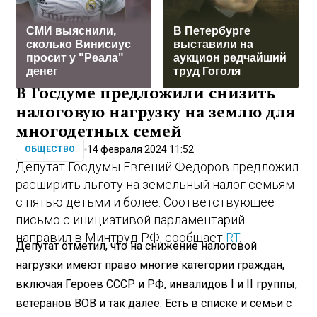
СМИ выяснили,
В Петербурге
сколько Винисиус
выставили на
просит у "Реала"
аукцион редчайший
денег
труд Гоголя
В Госдуме предложили снизить
налоговую нагрузку на землю для
многодетных семей
14 февраля 2024 11:52
ОБЩЕСТВО
Депутат Госдумы Евгений Федоров предложил
расширить льготу на земельный налог семьям
с пятью детьми и более. Соответствующее
письмо с инициативой парламентарий
направил в Минтруд РФ, сообщает
RT
.
Депутат отметил, что на снижение налоговой
нагрузки имеют право многие категории граждан,
включая Героев СССР и РФ, инвалидов I и II группы,
ветеранов ВОВ и так далее. Есть в списке и семьи с