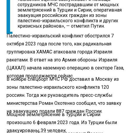
сотрудников МЧС пострадавшим от мощных
землетрясений в Турции и Сирии, оперативная
эвакуация российских граждан из зоны
палестино-израильского конфликта и других
кризисных районов», — отметил Путин.
Палестино-израильский конфликт обострился 7
октября 2023 года после того, как радикальная
группировка ХАМАС атаковала города Израиля
ракетами. В ответ на это Армия обороны Израиля
(ЦАХАЛ) начала наземную операцию в секторе Газа,
которая продолжается сейчас.
В ноябре спецборт МЧС РФ доставил в Москву из
зоны палестино-израильского конфликта 120
россиян. Тогда же руководитель пресс-службы
министерства Роман Охотенко сообщил, что заявку
на эвакуацию подали 887 граждан России.
Мощное землетрясение в Турции и Сирии
произошло 6 февраля 2023 года. Из Турции были
эвакуированы 39 человек.