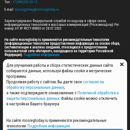
Тел.: 
+7(495)223-35-11
E-mail: 
mosregtoday@mosregtoday.ru
Зарегистрировано Федеральной службой по надзору в сфере связи, 
информационных технологий и массовых коммуникаций (Роскомнадзор) Рег. 
номер ЭЛ № ФС77-89830 от 28.07.2025

На сайте mosregtoday.ru применяются рекомендательные технологии 
(информационные технологии предоставления информации на основе сбора, 
систематизации и анализа сведений, относящихся к предпочтениям 
пользователей сети «Интернет», находящихся на территории Российской 
Федерации).
 Подробная информация
© 2026 ПРАВА НА ВСЕ МАТЕРИАЛЫ САЙТА ПРИНАДЛЕЖАТ ГАУ МО "ЦИФРОВЫЕ 
Для улучшения работы и сбора статистических данных сайта
МЕДИА" (ОГРН: 1255000059467).
собираются данные, используя файлы cookie и метрические
программы.
Продолжая работу с сайтом, Вы даете свое
согласие на
ПОЛИТИКА ОБРАБОТКИ И ЗАЩИТЫ ПЕРСОНАЛЬНЫХ ДАННЫХ
обработку персональных данных
,
НОВОСТИ
а также подтверждаете ознакомление с
Политикой обработки и
ГАЗЕТЫ
защиты персональных данных
. Файлы cookie можно отключить
РЕКЛАМОДАТЕЛЯМ
в настройках Вашего браузера.
КОНТАКТНАЯ ИНФОРМАЦИЯ
О РЕДАКЦИИ
На сайте mosregtoday.ru применяются рекомендательные
СПЕЦПРОЕКТЫ
технологии.
Подробная информация
СТАТЬИ