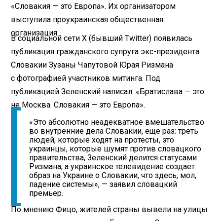
«Словакия — это Европа». Их организатором
выступила проукраинская общественная
организация.
В социальной сети X (бывший Twitter) появилась
публикация гражданского супруга экс-президента
Словакии Зузаны Чапутовой Юрая Ризмана
с фотографией участников митинга. Под
публикацией Зеленский написал: «Братислава — это
не Москва. Словакия — это Европа».
«Это абсолютно неадекватное вмешательство
во внутренние дела Словакии, еще раз: треть
людей, которые ходят на протесты, это
украинцы, которые шумят против словацкого
правительства, Зеленский делится статусами
Ризмана, а украинское телевидение создает
образ на Украине о Словакии, что здесь, мол,
падение системы», — заявил словацкий
премьер.
По мнению Фицо, жителей страны вывели на улицы