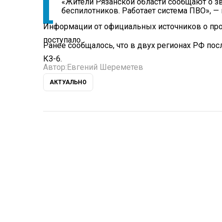
«Жители Рязанской области сообщают о зв
беспилотников. Работает система ПВО», — 
Информации от официальных источников о про
поступало.
Ранее сообщалось, что в двух регионах РФ по
КЗ-6.
Автор:
Евгений Шереметев
АКТУАЛЬНО