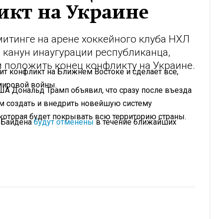
икт на Украине
итинге на арене хоккейного клуба НХЛ
 канун инаугурации республиканца,
 положить конец конфликту на Украине.
тит конфликт на Ближнем Востоке и сделает все,
 мировой войны.
ША Дональд Трамп объявил, что сразу после въезда
м создать и внедрить новейшую систему
которая будет покрывать всю территорию страны.
я Байдена
будут отменены
в течение ближайших