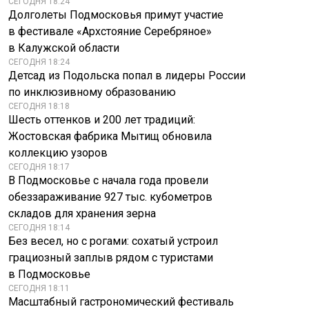
СЕГОДНЯ 18:24
Долголеты Подмосковья примут участие
в фестивале «Архстояние Серебряное»
в Калужской области
СЕГОДНЯ 18:24
Детсад из Подольска попал в лидеры России
по инклюзивному образованию
СЕГОДНЯ 18:18
Шесть оттенков и 200 лет традиций:
Жостовская фабрика Мытищ обновила
коллекцию узоров
СЕГОДНЯ 18:17
В Подмосковье с начала года провели
обеззараживание 927 тыс. кубометров
складов для хранения зерна
СЕГОДНЯ 18:14
Без весел, но с рогами: сохатый устроил
грациозный заплыв рядом с туристами
в Подмосковье
СЕГОДНЯ 18:11
Масштабный гастрономический фестиваль