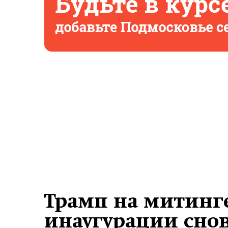
Трамп на митинге
инаугурации сно