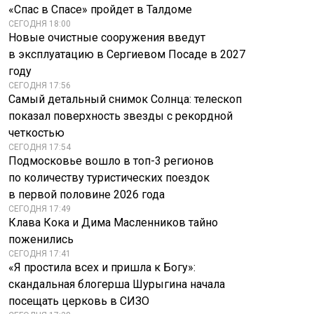
«Спас в Спасе» пройдет в Талдоме
СЕГОДНЯ 18:00
Новые очистные сооружения введут
в эксплуатацию в Сергиевом Посаде в 2027
году
СЕГОДНЯ 17:56
Самый детальный снимок Солнца: телескоп
показал поверхность звезды с рекордной
четкостью
СЕГОДНЯ 17:54
Подмосковье вошло в топ-3 регионов
по количеству туристических поездок
в первой половине 2026 года
СЕГОДНЯ 17:49
Клава Кока и Дима Масленников тайно
поженились
СЕГОДНЯ 17:41
«Я простила всех и пришла к Богу»:
скандальная блогерша Шурыгина начала
посещать церковь в СИЗО