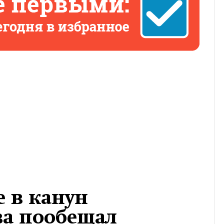
 в канун
ва пообещал