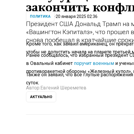
закончить конфл
20 января 2025 02:36
ПОЛИТИКА
Президент США Дональд Трамп на м
«Вашингтон Кэпиталз», что прошел в
снова пообещал в кратчайшие сроки
Кроме того, как заявил американец, он прекра
чтобы не допустить начала на планете третьей
Ранее сообщалось, что избранный президент С
в Овальный кабинет
поручит военным
и учены
противоракетной обороны «Железный купол», 
Также он заявил, что все глупые распоряжени
суток.
Автор:
Евгений Шереметев
АКТУАЛЬНО