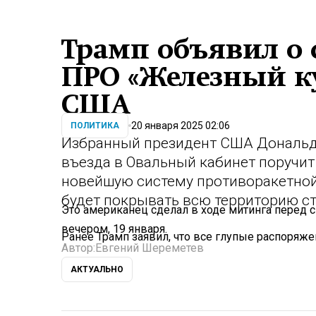
Трамп объявил о
ПРО «Железный к
США
20 января 2025 02:06
ПОЛИТИКА
Избранный президент США Дональд 
въезда в Овальный кабинет поручит
новейшую систему противоракетной
будет покрывать всю территорию с
Это американец сделал в ходе митинга перед 
вечером, 19 января.
Ранее Трамп заявил, что все глупые распоряж
Автор:
Евгений Шереметев
АКТУАЛЬНО