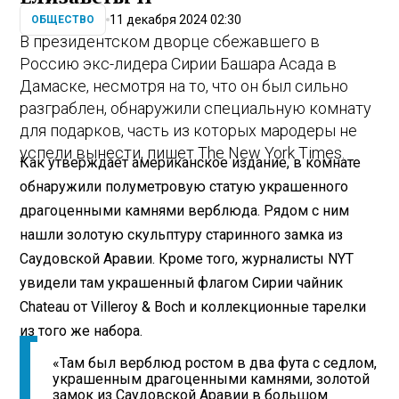
11 декабря 2024 02:30
ОБЩЕСТВО
В президентском дворце сбежавшего в
Россию экс-лидера Сирии Башара Асада в
Дамаске, несмотря на то, что он был сильно
разграблен, обнаружили специальную комнату
для подарков, часть из которых мародеры не
успели вынести, пишет The New York Times.
Как утверждает американское издание, в комнате
обнаружили полуметровую статую украшенного
драгоценными камнями верблюда. Рядом с ним
нашли золотую скульптуру старинного замка из
Саудовской Аравии. Кроме того, журналисты NYT
увидели там украшенный флагом Сирии чайник
Chateau от Villeroy & Boch и коллекционные тарелки
из того же набора.
«Там был верблюд ростом в два фута с седлом,
украшенным драгоценными камнями, золотой
замок из Саудовской Аравии в большом