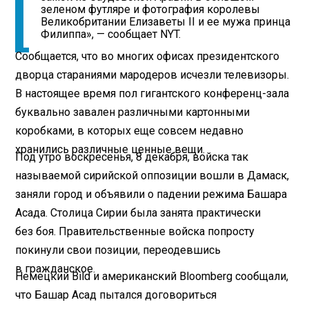
зеленом футляре и фотография королевы
Великобритании Елизаветы II и ее мужа принца
Филиппа», — сообщает NYT.
Сообщается, что во многих офисах президентского
дворца стараниями мародеров исчезли телевизоры.
В настоящее время пол гигантского конференц-зала
буквально завален различными картонными
коробками, в которых еще совсем недавно
хранились различные ценные вещи.
Под утро воскресенья, 8 декабря, войска так
называемой сирийской оппозиции вошли в Дамаск,
заняли город и объявили о падении режима Башара
Асада. Столица Сирии была занята практически
без боя. Правительственные войска попросту
покинули свои позиции, переодевшись
в гражданское.
Немецкий Bild и американский Bloomberg сообщали,
что Башар Асад пытался договориться