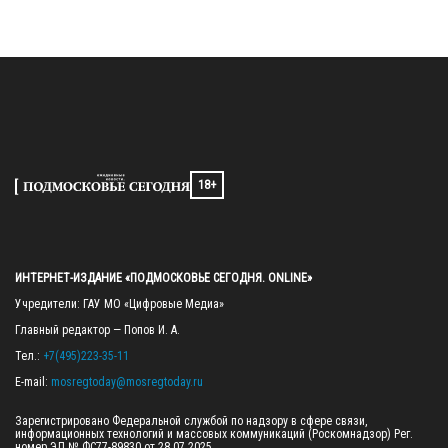
18+
ИНТЕРНЕТ-ИЗДАНИЕ «ПОДМОСКОВЬЕ СЕГОДНЯ. ONLINE»
Учредители: ГАУ МО «Цифровые Медиа»

Главный редактор — Попов И. А.

Тел.: 
+7(495)223-35-11
E-mail: 
mosregtoday@mosregtoday.ru
Зарегистрировано Федеральной службой по надзору в сфере связи, 
информационных технологий и массовых коммуникаций (Роскомнадзор) Рег. 
номер ЭЛ № ФС77-89830 от 28.07.2025
