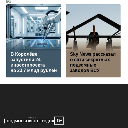
В Королёве
Sky News рассказал
запустили 24
о сети секретных
инвестпроекта
подземных
на 23,7 млрд рублей
заводов ВСУ
18+