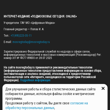
ИНТЕРНЕТ-ИЗДАНИЕ «ПОДМОСКОВЬЕ СЕГОДНЯ. ONLINE»
Учредители: ГАУ МО «Цифровые Медиа»

Главный редактор — Попов И. А.

Тел.: 
+7(495)223-35-11
E-mail: 
mosregtoday@mosregtoday.ru
Зарегистрировано Федеральной службой по надзору в сфере связи, 
информационных технологий и массовых коммуникаций (Роскомнадзор) Рег. 
номер ЭЛ № ФС77-89830 от 28.07.2025

На сайте mosregtoday.ru применяются рекомендательные технологии 
(информационные технологии предоставления информации на основе сбора, 
систематизации и анализа сведений, относящихся к предпочтениям 
пользователей сети «Интернет», находящихся на территории Российской 
Федерации).
 Подробная информация
© 2026 ПРАВА НА ВСЕ МАТЕРИАЛЫ САЙТА ПРИНАДЛЕЖАТ ГАУ МО "ЦИФРОВЫЕ 
Для улучшения работы и сбора статистических данных сайта
МЕДИА" (ОГРН: 1255000059467).
собираются данные, используя файлы cookie и метрические
программы.
Продолжая работу с сайтом, Вы даете свое
согласие на
ПОЛИТИКА ОБРАБОТКИ И ЗАЩИТЫ ПЕРСОНАЛЬНЫХ ДАННЫХ
обработку персональных данных
,