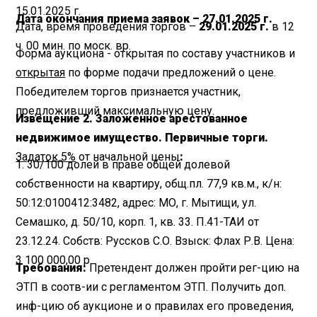
15.01.2025 г.
Дата окончания приема заявок – 27.01.2025 г.
Дата, время проведения торгов –
29.01.2025 г.
в 12
ч. 00 мин. по моск. вр.
Форма аукциона - открытая по составу участников и
открытая
по форме подачи предложений о цене.
Победителем торгов признается участник,
предложивший максимальную цену.
Извещение 2. Заложенное арестованное
недвижимое имущество. Первичные торги.
Задаток 5%
от начальной цены
:
1. 30/100 долей в праве общей долевой
собственности на квартиру, общ.пл. 77,9 кв.м., к/н:
50:12:0100412:3482, адрес: МО, г. Мытищи, ул.
Семашко, д. 50/10, корп. 1, кв. 33. П.41-ТАИ от
23.12.24. Собств: Руссков С.О. Взыск: Флах Р.В. Цена:
3 100 000,00 р.
Требования:
Претендент должен пройти рег-цию на
ЭТП в соотв-ии с регламентом ЭТП. Получить доп.
инф-цию об аукционе и о правилах его проведения,