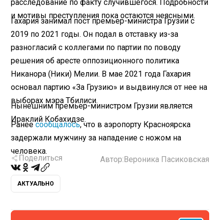
расследование по факту случившегося. Подробности
и мотивы преступления пока остаются неясными.
Гахария занимал пост премьер-министра Грузии с
2019 по 2021 годы. Он подал в отставку из-за
разногласий с коллегами по партии по поводу
решения об аресте оппозиционного политика
Никанора (Ники) Мелии. В мае 2021 года Гахария
основал партию «За Грузию» и выдвинулся от нее на
выборах мэра Тбилиси.
Нынешним премьер-министром Грузии является
Ираклий Кобахидзе.
Ранее
сообщалось
, что в аэропорту Красноярска
задержали мужчину за нападение с ножом на
человека.
Поделиться
Автор:
Вероника Пасиковская
АКТУАЛЬНО