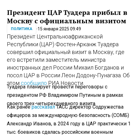
Президент ЦАР Туадера прибыл в
Москву с официальным визитом
15 января 2025 09:49
ПОЛИТИКА
Президент Центральноафриканской
Республики (ЦАР) Фостен-Арканж Туадера
совершил официальный визит в Москву, где
его встретили заместитель министра
иностранных дел России Михаил Богданов и
посол ЦАР в России Леон Додону-Пунагаза. Об
этом
сообщило
РИА Новости.
Туадера планирует провести переговоры с
президентом РФ Владимиром Путиным в рамках
своего трех-четырехдневного визита.
Как ранее
рассказал
ТАСС директор Содружества
офицеров за международную безопасность (СОМБ)
Александр Иванов, в 2024 году в ЦАР практически 1
тыс. боевиков сдалась российским военным