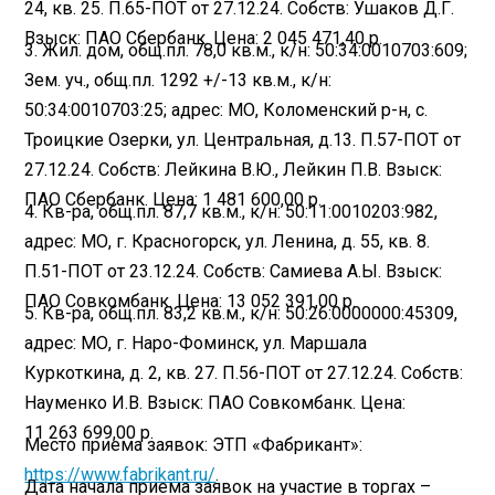
24, кв. 25. П.65-ПОТ от 27.12.24. Собств: Ушаков Д.Г.
Взыск: ПАО Сбербанк. Цена: 2 045 471,40 р.
3. Жил. дом, общ.пл. 78,0 кв.м., к/н: 50:34:0010703:609;
Зем. уч., общ.пл. 1292 +/-13 кв.м., к/н:
50:34:0010703:25; адрес: МО, Коломенский р-н, с.
Троицкие Озерки, ул. Центральная, д.13. П.57-ПОТ от
27.12.24. Собств: Лейкина В.Ю., Лейкин П.В. Взыск:
ПАО Сбербанк. Цена: 1 481 600,00 р.
4. Кв-ра, общ.пл. 87,7 кв.м., к/н: 50:11:0010203:982,
адрес: МО, г. Красногорск, ул. Ленина, д. 55, кв. 8.
П.51-ПОТ от 23.12.24. Собств: Самиева А.Ы. Взыск:
ПАО Совкомбанк. Цена: 13 052 391,00 р.
5. Кв-ра, общ.пл. 83,2 кв.м., к/н: 50:26:0000000:45309,
адрес: МО, г. Наро-Фоминск, ул. Маршала
Куркоткина, д. 2, кв. 27. П.56-ПОТ от 27.12.24. Собств:
Науменко И.В. Взыск: ПАО Совкомбанк. Цена:
11 263 699,00 р.
Место приема заявок: ЭТП «Фабрикант»:
https://www.fabrikant.ru/
.
Дата начала приема заявок на участие в торгах –