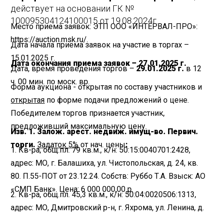
действует на основании ГК №
100095304124100015 от 19.08.2024г.
Место приема заявок: ЭТП ООО «ИНТЕРВАЛ-ПРО»:
https://auction.msk.ru/.
Дата начала приема заявок на участие в торгах –
15.01.2025 г.
Дата окончания приема заявок – 27.01.2025 г.
Дата, время проведения торгов –
29.01.2025 г.
в 12
ч. 00 мин. по моск. вр.
Форма аукциона - открытая по составу участников и
открытая
по форме подачи предложений о цене.
Победителем торгов признается участник,
предложивший максимальную цену.
Изв. 1. Залож. арест. недвиж. имущ-во. Первич.
торги.
Задаток 5%
от нач. цены
:
1. Кв-ра, общ.пл. 79 кв.м., к/н: 50:15:0040701:2428,
адрес: МО, г. Балашиха, ул. Чистопольская, д. 24, кв.
80. П.55-ПОТ от 23.12.24. Собств: Руббо Т.А. Взыск: АО
«СМП Банк». Цена: 6 000 000,00 р.
2. Кв-ра, общ.пл. 45,3 кв.м., к/н: 50:04:0020506:1313,
адрес: МО, Дмитровский р-н, г. Яхрома, ул. Ленина, д.