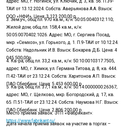
адрес: МО, г. Ногинск, ул. Ключик, д. 3, кв. 56. П.39-
ТАИ от 13.12.2024. Собств: Аверьянова А.А. Взыск:
ООО «НФИ». Цена: 3 123 200,00 р.
3. Зем.уч., общ.пл. 970 кв.м., к/н: 50:05:0040312:110;
Жилой дом, общ.пл. 158,4 кв.м., к/н:
50:05:0070402:1026. Адрес: МО, г. Сергиев Посад,
мкр. «Семхоз», ул. Горького, д. 1. П.9-ТАИ от 10.12.24.
Собств: Надольник И.В. Взыск: Бокарев Д.Б. Цена: 4
045 500,00р.
4. Кв-ра, общ.пл. 33,2 кв.м., к/н: 50:10:0010317:7505,
адрес: МО, г. Химки, ул. Германа Титова, д. 8, кв. 444.
П.42-ТАИ от 23.12.24. Собств: Харитонов А.П. Взыск:
ПАО Сбербанк. Цена: 5 453 600,00 р.
5. Кв-ра, общ.пл. 37,1 кв.м., к/н: 50:14:0000000:26367,
адрес: МО, г. Щелково, мкр. Богородский, д. 17, кв.
65. П.51-ТАИ от 23.12.24. Собств: Наумова Н.Г. Взыск:
ПАО Сбербанк. Цена: 2 806 200,00 р.
Место приема заявок: ЭТП «Фабрикант»:
https://www.fabrikant.ru/
.
Дата начала приема заявок на участие в торгах –