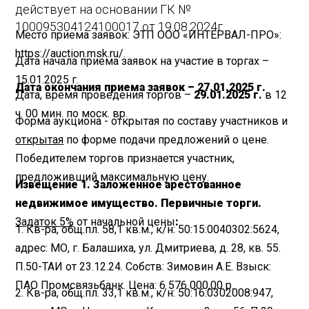
действует на основании ГК №
100095304124100017 от 19.08.2024г.
Место приема заявок: ЭТП ООО «ИНТЕРВАЛ-ПРО»:
https://auction.msk.ru/.
Дата начала приема заявок на участие в торгах –
15.01.2025 г.
Дата окончания приема заявок – 27.01.2025 г.
Дата, время проведения торгов –
29.01.2025 г.
в 12
ч. 00 мин. по моск. вр.
Форма аукциона - открытая по составу участников и
открытая
по форме подачи предложений о цене.
Победителем торгов признается участник,
предложивший максимальную цену.
Извещение 1. Заложенное арестованное
недвижимое имущество. Первичные торги.
Задаток 5%
от начальной цены
:
1. Кв-ра, общ.пл. 58,1 кв.м., к/н: 50:15:0040302:5624,
адрес: МО, г. Балашиха, ул. Дмитриева, д. 28, кв. 55.
П.50-ТАИ от 23.12.24. Собств: Зимовин А.Е. Взыск:
ПАО Промсвязьбанк. Цена: 6 576 000,00 р.
2. Кв-ра, общ.пл. 33,1 кв.м., к/н: 50:16:0302008:947,