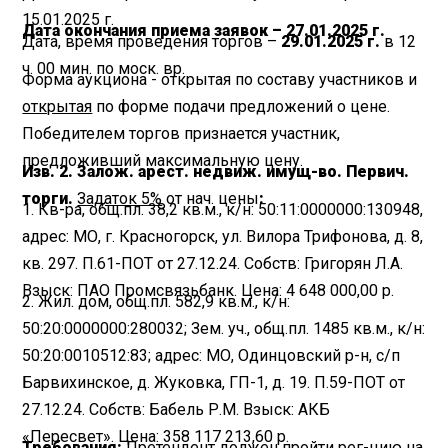
15.01.2025 г.
Дата окончания приема заявок – 27.01.2025 г.
Дата, время проведения торгов –
29.01.2025 г.
в 12
ч. 00 мин. по моск. вр.
Форма аукциона - открытая по составу участников и
открытая
по форме подачи предложений о цене.
Победителем торгов признается участник,
предложивший максимальную цену.
Изв. 2. Залож. арест. недвиж. имущ-во. Первич.
торги.
Задаток 5%
от нач. цены
:
1. Кв-ра, общ.пл. 38,2 кв.м., к/н: 50:11:0000000:130948,
адрес: МО, г. Красногорск, ул. Вилора Трифонова, д. 8,
кв. 297. П.61-ПОТ от 27.12.24. Собств: Григорян Л.А.
Взыск: ПАО Промсвязьбанк. Цена: 4 648 000,00 р.
2. Жил. дом, общ.пл. 582,9 кв.м., к/н:
50:20:0000000:280032; Зем. уч., общ.пл. 1485 кв.м., к/н:
50:20:0010512:83; адрес: МО, Одинцовский р-н, с/п
Барвихинское, д. Жуковка, ГП-1, д. 19. П.59-ПОТ от
27.12.24. Собств: Бабель Р.М. Взыск: АКБ
«Пересвет». Цена: 358 117 213,60 р.
Требования:
Претендент должен пройти рег-цию на