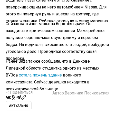
Водитель Haval хотел уйти от столкновения с
поворачивающим на него автомобилем Nissan. Для
этого он повернул руль и въехал на тротуар, где
стояла женщина. Ребенка откинуло в стену магазина.
Сейчас за жизнь малыша борются врачи. Он
находится в критическом состоянии. Мама ребенка
получила черепно-мозговую травму и перелом
бедра. На водителя, въехавшего в людей, возбудили
уголовное дело. Проводится соответствующая
проверка.
Ранее Baza также сообщала, что в Данкове
Липецкой области студентка одного из местных
ВУЗов
хотела пожечь здание
военного
комиссариата. Сейчас девушка находится в
психиатрической больнице.
Поделиться
Автор:
Вероника Пасиковская
АКТУАЛЬНО