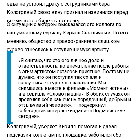
едва не устроил драку с сотрудниками бара.
Кологривый свою вину признал и извинился перед
всеми, кого обидел в тот вечер.
О ситуации с актером высказался его коллега по
нашумевшему сериалу Кирилл Светличный. По его
мнению, общество и правоохранители слишком
сурово отнеслись к оступившемуся артисту.
«Я считаю, что это его личное дело и
ответственность, но впечатление после работы
с этим артистом осталось приятное. Поэтому не
думаю, что он поступил так со зла и
заслуживает сурового наказания. Мы
снимались вместе в фильме «Момент истины»
и в сериале «Слово пацана». В обоих случаях он
проявлял себя как очень порядочный, добрый и
отзывчивый человек», — подчеркнул
собеседник интернет-издания «Подмосковье
сегодня».
Кологривый, уверяет Кирилл, помогал и давал
подсказки коллегам по площадке, заботился обо