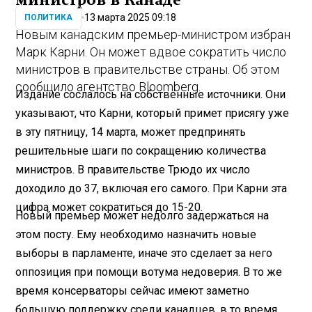
министров в Канаде
13 марта 2025 09:18
ПОЛИТИКА
Новым канадским премьер-министром избран
Марк Карни. Он может вдвое сократить число
министров в правительстве страны. Об этом
сообщило агентство Bloomberg.
Издание сослалось на собственные источники. Они
указывают, что Карни, который примет присягу уже
в эту пятницу, 14 марта, может предпринять
решительные шаги по сокращению количества
министров. В правительстве Трюдо их число
доходило до 37, включая его самого. При Карни эта
цифра может сократиться до 15-20.
Новый премьер может недолго задержаться на
этом посту. Ему необходимо назначить новые
выборы в парламенте, иначе это сделает за него
оппозиция при помощи вотума недоверия. В то же
время консерваторы сейчас имеют заметно
большую поддержку среди канадцев, в то время