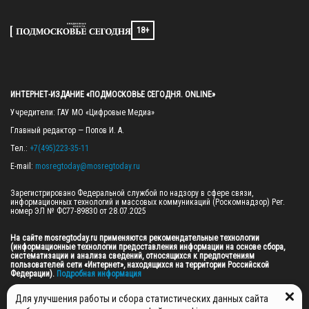
18+
ИНТЕРНЕТ-ИЗДАНИЕ «ПОДМОСКОВЬЕ СЕГОДНЯ. ONLINE»
Учредители: ГАУ МО «Цифровые Медиа»

Главный редактор — Попов И. А.

Тел.: 
+7(495)223-35-11
E-mail: 
mosregtoday@mosregtoday.ru
Зарегистрировано Федеральной службой по надзору в сфере связи, 
информационных технологий и массовых коммуникаций (Роскомнадзор) Рег. 
номер ЭЛ № ФС77-89830 от 28.07.2025

На сайте mosregtoday.ru применяются рекомендательные технологии 
(информационные технологии предоставления информации на основе сбора, 
систематизации и анализа сведений, относящихся к предпочтениям 
пользователей сети «Интернет», находящихся на территории Российской 
Федерации).
 Подробная информация
© 2026 ПРАВА НА ВСЕ МАТЕРИАЛЫ САЙТА ПРИНАДЛЕЖАТ ГАУ МО "ЦИФРОВЫЕ 
Для улучшения работы и сбора статистических данных сайта
МЕДИА" (ОГРН: 1255000059467).