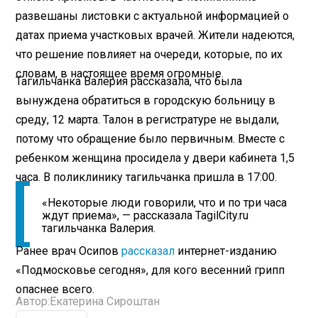
развешаны листовки с актуальной информацией о
датах приема участковых врачей. Жители надеются,
что решение повлияет на очереди, которые, по их
словам, в настоящее время огромные.
Тагильчанка Валерия рассказала, что была
вынуждена обратиться в городскую больницу в
среду, 12 марта. Талон в регистратуре не выдали,
потому что обращение было первичным. Вместе с
ребенком женщина просидела у двери кабинета 1,5
часа. В поликлинику тагильчанка пришла в 17:00.
«Некоторые люди говорили, что и по три часа
ждут приема», — рассказала TagilCity.ru
тагильчанка Валерия.
Ранее врач Осипов
рассказал
интернет-изданию
«Подмосковье сегодня», для кого весенний грипп
опаснее всего.
Автор:
Екатерина Сироштан