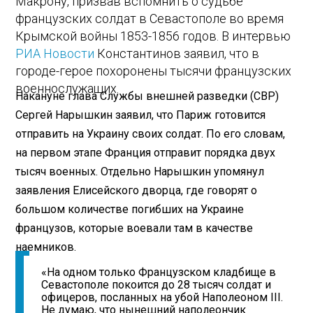
Макрону, призвав вспомнить о судьбе
французских солдат в Севастополе во время
Крымской войны 1853-1856 годов. В интервью
РИА Новости
Константинов заявил, что в
городе-герое похоронены тысячи французских
военнослужащих.
Накануне глава Службы внешней разведки (СВР)
Сергей Нарышкин заявил, что Париж готовится
отправить на Украину своих солдат. По его словам,
на первом этапе Франция отправит порядка двух
тысяч военных. Отдельно Нарышкин упомянул
заявления Елисейского дворца, где говорят о
большом количестве погибших на Украине
французов, которые воевали там в качестве
наемников.
«На одном только Французском кладбище в
Севастополе покоится до 28 тысяч солдат и
офицеров, посланных на убой Наполеоном III.
Не думаю, что нынешний наполеончик