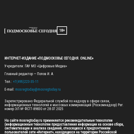
18+
ИНТЕРНЕТ-ИЗДАНИЕ «ПОДМОСКОВЬЕ СЕГОДНЯ. ONLINE»
Учредители: ГАУ МО «Цифровые Медиа»

Главный редактор — Попов И. А.

Тел.: 
+7(495)223-35-11
E-mail: 
mosregtoday@mosregtoday.ru
Зарегистрировано Федеральной службой по надзору в сфере связи, 
информационных технологий и массовых коммуникаций (Роскомнадзор) Рег. 
номер ЭЛ № ФС77-89830 от 28.07.2025

На сайте mosregtoday.ru применяются рекомендательные технологии 
(информационные технологии предоставления информации на основе сбора, 
систематизации и анализа сведений, относящихся к предпочтениям 
пользователей сети «Интернет», находящихся на территории Российской 