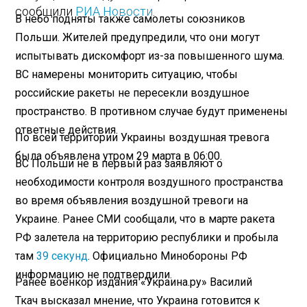
сообщили
РИА Новости
.
В небо подняты также самолеты союзников
Польши. Жителей предупредили, что они могут
испытывать дискомфорт из-за повышенного шума.
ВС намерены мониторить ситуацию, чтобы
российские ракеты не пересекли воздушное
пространство. В противном случае будут применены
ответные действия.
По всей территории Украины воздушная тревога
была объявлена утром 29 марта в 06:00.
ВС Польши не в первый раз заявляют о
необходимости контроля воздушного пространства
во время объявления воздушной тревоги на
Украине. Ранее СМИ сообщали, что в марте ракета
РФ залетела на территорию республики и пробыла
там
39 секунд
. Официально Минобороны РФ
информацию не подтвердили.
Ранее военкор издания «Украина.ру» Василий
Ткач высказал мнение, что Украина готовится к