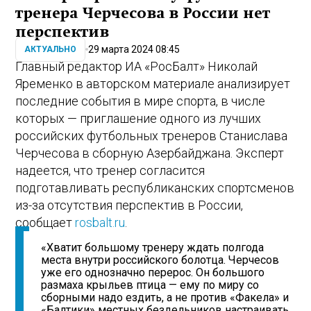
тренера Черчесова в России нет
перспектив
29 марта 2024 08:45
АКТУАЛЬНО
Главный редактор ИА «РосБалт» Николай
Яременко в авторском материале анализирует
последние события в мире спорта, в числе
которых — приглашение одного из лучших
российских футбольных тренеров Станислава
Черчесова в сборную Азербайджана. Эксперт
надеется, что тренер согласится
подготавливать республиканских спортсменов
из-за отсутствия перспектив в России,
сообщает
rosbalt.ru
.
«Хватит большому тренеру ждать полгода
места внутри российского болотца. Черчесов
уже его однозначно перерос. Он большого
размаха крыльев птица — ему по миру со
сборными надо ездить, а не против «Факела» и
«Балтики» местных бездельников настраивать.