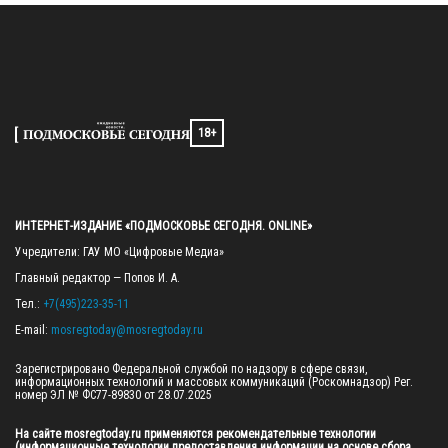
18+
ИНТЕРНЕТ-ИЗДАНИЕ «ПОДМОСКОВЬЕ СЕГОДНЯ. ONLINE»
Учредители: ГАУ МО «Цифровые Медиа»

Главный редактор — Попов И. А.

Тел.: 
+7(495)223-35-11
E-mail: 
mosregtoday@mosregtoday.ru
Зарегистрировано Федеральной службой по надзору в сфере связи, 
информационных технологий и массовых коммуникаций (Роскомнадзор) Рег. 
номер ЭЛ № ФС77-89830 от 28.07.2025

На сайте mosregtoday.ru применяются рекомендательные технологии 
(информационные технологии предоставления информации на основе сбора, 