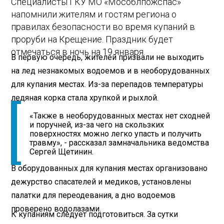
Специалисты ГКУ МО «Мособлпожспас»
напомнили жителям и гостям региона о
правилах безопасности во время купаний в
проруби на Крещение. Праздник будет
отмечаться в ночь на 19 января.
В первую очередь, жителей призвали не выходить
на лед незнакомых водоемов и в необорудованных
для купания местах. Из-за перепадов температуры
ледяная корка стала хрупкой и рыхлой.
«Также в необорудованных местах нет сходней
и поручней, из-за чего на скользких
поверхностях можно легко упасть и получить
травму», - рассказал замначальника ведомства
Сергей Щетинин.
В оборудованных для купания местах организовано
дежурство спасателей и медиков, установлены
палатки для переодевания, а дно водоемов
проверено водолазами.
К купаниям следует подготовиться. За сутки