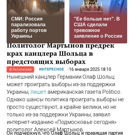
СМИ: Россия
"Ее больше нет". В
парализовала
США сделали
работу портов
тревожное
Украины
заявление о России
Политолог Мартынов предрек
крах канцлера Шольца в
предстоящих выборах
16 января 2025 18:10
ИНТЕРЕСНОЕ
Эксклюзив
Нынешний канцлер Германии Олаф Шольц
может проиграть выборы из-за поддержки
Украины,
пишет
американская газета Politico.
Однако шансы политика проиграть выборы не
просто существуют, а крайне велики, но не
только из-за поддержки Украины, заявил
интернет-изданию «Подмосковье сегодня»
политолог Алексей Мартынов.
Он подчеркнул, что Олаф Шольц и правящая партия