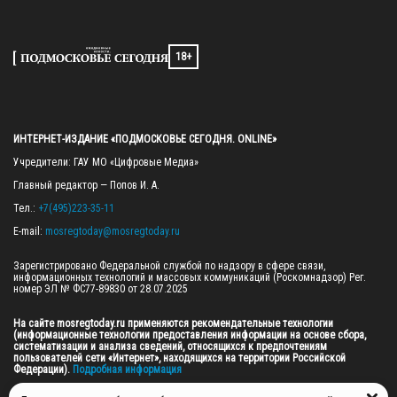
18+
ИНТЕРНЕТ-ИЗДАНИЕ «ПОДМОСКОВЬЕ СЕГОДНЯ. ONLINE»
Учредители: ГАУ МО «Цифровые Медиа»

Главный редактор — Попов И. А.

Тел.: 
+7(495)223-35-11
E-mail: 
mosregtoday@mosregtoday.ru
Зарегистрировано Федеральной службой по надзору в сфере связи, 
информационных технологий и массовых коммуникаций (Роскомнадзор) Рег. 
номер ЭЛ № ФС77-89830 от 28.07.2025

На сайте mosregtoday.ru применяются рекомендательные технологии 
(информационные технологии предоставления информации на основе сбора, 
систематизации и анализа сведений, относящихся к предпочтениям 
пользователей сети «Интернет», находящихся на территории Российской 
Федерации).
 Подробная информация
© 2026 ПРАВА НА ВСЕ МАТЕРИАЛЫ САЙТА ПРИНАДЛЕЖАТ ГАУ МО "ЦИФРОВЫЕ 