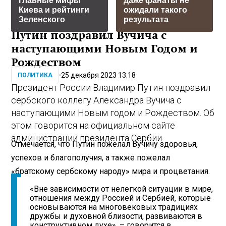
главные мифы
даже фанаты не
Киева и рейтинги
ожидали такого
Зеленского
результата
Путин поздравил Вучича с
наступающими Новым Годом и
Рождеством
25 декабря 2023 13:18
ПОЛИТИКА
Президент России Владимир Путин поздравил
сербского коллегу Александра Вучича с
наступающими Новым годом и Рождеством. Об
этом говорится на официальном сайте
администрации президента Сербии.
Отмечается, что Путин пожелал Вучичу здоровья,
успехов и благополучия, а также пожелал
«братскому сербскому народу» мира и процветания.
«Вне зависимости от нелегкой ситуации в мире,
отношения между Россией и Сербией, которые
основываются на многовековых традициях
дружбы и духовной близости, развиваются в
конструктивном духе», – говорится в