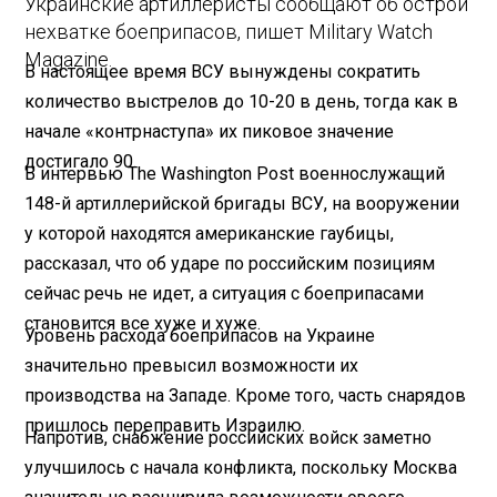
Украинские артиллеристы сообщают об острой
нехватке боеприпасов, пишет Military Watch
Magazine.
В настоящее время ВСУ вынуждены сократить
количество выстрелов до 10-20 в день, тогда как в
начале «контрнаступа» их пиковое значение
достигало 90.
В интервью The Washington Post военнослужащий
148-й артиллерийской бригады ВСУ, на вооружении
у которой находятся американские гаубицы,
рассказал, что об ударе по российским позициям
сейчас речь не идет, а ситуация с боеприпасами
становится все хуже и хуже.
Уровень расхода боеприпасов на Украине
значительно превысил возможности их
производства на Западе. Кроме того, часть снарядов
пришлось переправить Израилю.
Напротив, снабжение российских войск заметно
улучшилось с начала конфликта, поскольку Москва