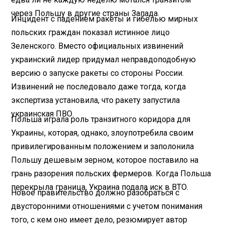
через Польшу в другие страны Запада.
Инцидент с падением ракеты и гибелью мирных
польских граждан показал истинное лицо
Зеленского. Вместо официальных извинений
украинский лидер придумал неправдоподобную
версию о запуске ракеты со стороны России.
Извинений не последовало даже тогда, когда
экспертиза установила, что ракету запустила
украинская ПВО.
Польша играла роль транзитного коридора для
Украины, которая, однако, злоупотребила своим
привилегированным положением и заполонила
Польшу дешевым зерном, которое поставило на
грань разорения польских фермеров. Когда Польша
перекрыла граница, Украина подала иск в ВТО.
Новое правительство должно разобраться с
двусторонними отношениями с учетом понимания
того, с кем оно имеет дело, резюмирует автор