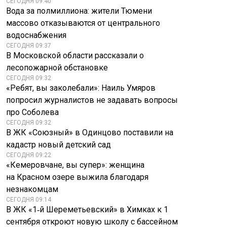
СЕГОДНЯ 09:40
Вода за полмиллиона: жители Тюмени
массово отказываются от центрального
водоснабжения
СЕГОДНЯ 09:37
В Московской области рассказали о
лесопожарной обстановке
СЕГОДНЯ 09:32
«Ребят, вы заколебали»: Наиль Умяров
попросил журналистов не задавать вопросы
про Соболева
СЕГОДНЯ 09:32
В ЖК «Союзный» в Одинцово поставили на
кадастр новый детский сад
СЕГОДНЯ 09:22
«Кемеровчане, вы супер»: женщина
на Красном озере выжила благодаря
незнакомцам
СЕГОДНЯ 09:14
В ЖК «1‑й Шереметьевский» в Химках к 1
сентября откроют новую школу с бассейном