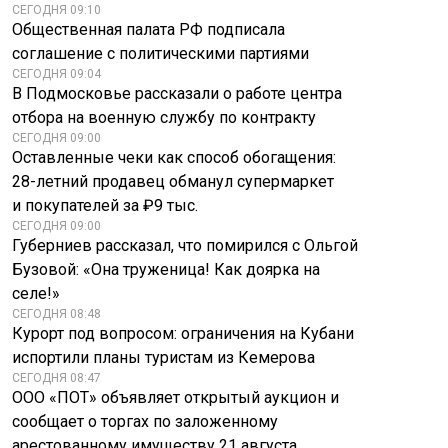
СЕГОДНЯ 09:10
Общественная палата РФ подписала
соглашение с политическими партиями
СЕГОДНЯ 09:04
В Подмосковье рассказали о работе центра
отбора на военную службу по контракту
СЕГОДНЯ 09:00
Оставленные чеки как способ обогащения:
Эксперты оценили
28-летний продавец обманул супермаркет
новый
и покупателей за ₽9 тыс.
санкционный
На Украине сделали
СЕГОДНЯ 09:00
законопроект США
прогноз об
Губерниев рассказал, что помирился с Ольгой
против РФ
окончании СВО
Бузовой: «Она труженица! Как доярка на
селе!»
СЕГОДНЯ 08:48
Курорт под вопросом: ограничения на Кубани
испортили планы туристам из Кемерова
СЕГОДНЯ 08:47
ООО «ПОТ» объявляет открытый аукцион и
сообщает о торгах по заложенному
арестованному имуществу 21 августа