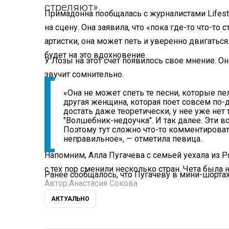
стреляют».
Примадонна пообщалась с журналистами Lifesty
на сцену. Она заявила, что «пока где-то что-то
артистки, она может петь и уверенно двигаться
будет на это вдохновение.
У Лозы на этот счет появилось свое мнение. Он
звучит сомнительно.
«Она не может спеть те песни, которые пел
другая женщина, которая поет совсем по-
достать даже теоретически, у нее уже нет 
"Волшебник-недоучка". И так далее. Эти в
Поэтому тут сложно что-то комментироват
неправильное», — отметила певица.
Напомним, Алла Пугачева с семьей уехала из Р
с тех пор сменили несколько стран. Чета была н
Ранее сообщалось, что Пугачеву в мини-шорта
Автор:
Анастасия Сокова
АКТУАЛЬНО