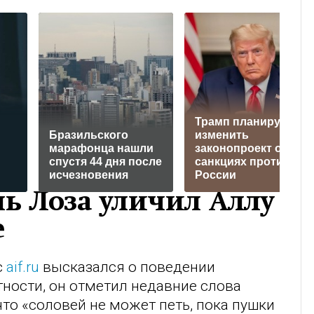
Трамп планирует
Бразильского
изменить
марафонца нашли
законопроект о
спустя 44 дня после
санкциях против
исчезновения
России
ь Лоза уличил Аллу
е
с
aif.ru
высказался о поведении
тности, он отметил недавние слова
то «соловей не может петь, пока пушки