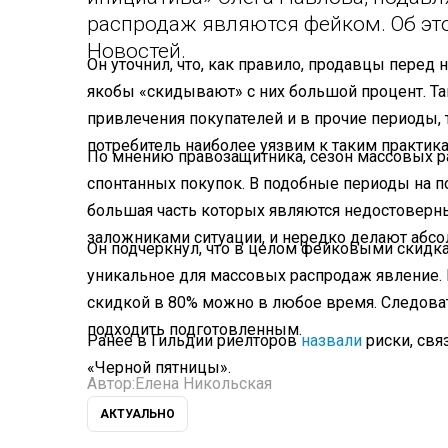
распродаж являются фейком. Об э
Новостей.
Он уточнил, что, как правило, продавцы пере
якобы «скидывают» с них большой процент. Та
привлечения покупателей и в прочие периоды,
потребитель наиболее уязвим к таким практика
По мнению правозащитника, сезон массовых 
спонтанных покупок. В подобные периоды на п
большая часть которых являются недостоверным
заложниками ситуации, и нередко делают абс
Он подчеркнул, что в целом фейковыми скидкам
уникальное для массовых распродаж явление. 
скидкой в 80% можно в любое время. Следова
подходить подготовленным.
Ранее в Гильдии риелторов
назвали
риски, свя
«Черной пятницы».
Автор:
Елена Никольская
АКТУАЛЬНО