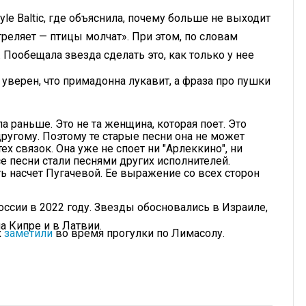
le Baltic, где объяснила, почему больше не выходит
 стреляет — птицы молчат». При этом, по словам
. Пообещала звезда сделать это, как только у нее
 уверен, что примадонна лукавит, а фраза про пушки
а раньше. Это не та женщина, которая поет. Это
другому. Поэтому те старые песни она не может
тех связок. Она уже не споет ни "Арлеккино", ни
се песни стали песнями других исполнителей.
ь насчет Пугачевой. Ее выражение со всех сторон
оссии в 2022 году. Звезды обосновались в Израиле,
а Кипре и в Латвии.
х
заметили
во время прогулки по Лимасолу.