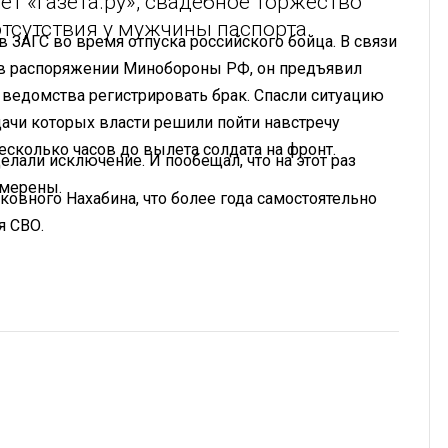
т «Газета.ру», свадебное торжество
отсутствия у мужчины паспорта.
в ЗАГС во время отпуска российского бойца. В связи
я в распоряжении Минобороны РФ, он предъявил
 ведомства регистрировать брак. Спасли ситуацию
ачи которых власти решили пойти навстречу
сколько часов до вылета солдата на фронт.
делали исключение. И пообещал, что на этот раз
амерены.
ковного Нахабина, что более года самостоятельно
я СВО.