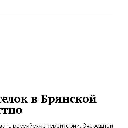
селок в Брянской
стно
ать российские территории. Очередной