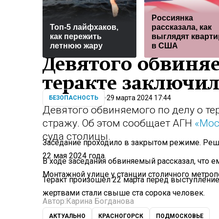
Россиянка
Топ-5 лайфхаков,
рассказала, как
как пережить
выглядят кварт
летнюю жару
в США
Девятого обвиняе
теракте заключил
29 марта 2024 17:44
БЕЗОПАСНОСТЬ
Девятого обвиняемого по делу о тера
стражу. Об этом сообщает АГН
«Мос
суда столицы.
Заседание проходило в закрытом режиме. Реш
22 мая 2024 года.
В ходе заседания обвиняемый рассказал, что ем
Монтажной улице у станции столичного метроп
Теракт произошел 22 марта перед выступлени
жертвами стали свыше ста сорока человек.
Автор:
Карина Богданова
АКТУАЛЬНО
КРАСНОГОРСК
ПОДМОСКОВЬЕ