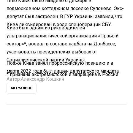
Тело Кивы было найдено 6 декабря в
подмосковном коттеджном поселке Супонево. Экс-
депутат был застрелен. В ГУР Украины заявили, что
Кива ликвидирован в ходе спецоперации СБУ.
Кива был одним из руководителей
ультранационалистической организации «Правый
сектор»*, воевал в составе нацбата на Донбассе,
участвовал в президентских выборах от
Социалистической партии Украины.
Позже Кива занял пророссийскую позицию и в
марте 2022 года был лишен депутатского мандата.
* признана экстремистской и запрещена в России
Автор:
Александр Кошкин
АКТУАЛЬНО