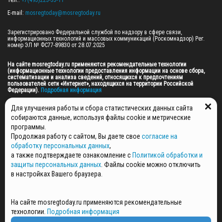
Тел.: 
+7(495)223-35-11
E-mail: 
mosregtoday@mosregtoday.ru
Зарегистрировано Федеральной службой по надзору в сфере связи, 
информационных технологий и массовых коммуникаций (Роскомнадзор) Рег. 
номер ЭЛ № ФС77-89830 от 28.07.2025

На сайте mosregtoday.ru применяются рекомендательные технологии 
(информационные технологии предоставления информации на основе сбора, 
систематизации и анализа сведений, относящихся к предпочтениям 
пользователей сети «Интернет», находящихся на территории Российской 
Федерации).
 Подробная информация
© 2026 ПРАВА НА ВСЕ МАТЕРИАЛЫ САЙТА ПРИНАДЛЕЖАТ ГАУ МО "ЦИФРОВЫЕ 
Для улучшения работы и сбора статистических данных сайта
МЕДИА" (ОГРН: 1255000059467).
собираются данные, используя файлы cookie и метрические
программы.
Продолжая работу с сайтом, Вы даете свое
согласие на
ПОЛИТИКА ОБРАБОТКИ И ЗАЩИТЫ ПЕРСОНАЛЬНЫХ ДАННЫХ
обработку персональных данных
,
НОВОСТИ
а также подтверждаете ознакомление с
Политикой обработки и
ГАЗЕТЫ
защиты персональных данных
. Файлы cookie можно отключить
РЕКЛАМОДАТЕЛЯМ
в настройках Вашего браузера.
КОНТАКТНАЯ ИНФОРМАЦИЯ
О РЕДАКЦИИ
На сайте mosregtoday.ru применяются рекомендательные
СПЕЦПРОЕКТЫ
технологии.
Подробная информация
СТАТЬИ