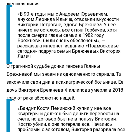
женская линия.
«В 90-е годы мы с Андреем Юрьевичем,
внуком Леонида Ильича, отвозили вкусности
Виктории Петровне, вдове Брежнева. У нее
ничего не осталось, все отнял Горбачев, хотя
после смерти главы семьи в 1982 году
Брежневы были очень обеспечены», —
рассказала интернет-изданию «Подмосковье
сегодня» подруга семьи Брежневых Виктория
Лазич.
О трагичной судьбе дочки генсека Галины
Брежневой мы знаем из одноименного сериала. Та
закончила свои дни в психиатрической больнице. Ее
дочь Виктория Брежнева-Филлипова умерла в 2018
году от рака абсолютно нищей.
«Бандит Костя Пекинский купил у нее все
квартиры и должен был деньги перевести на
счета, но договор был не в пользу Виктории.
Костю убили, а она потеряла все. Начались
проблемы с алкоголем, Виктория разорвала все