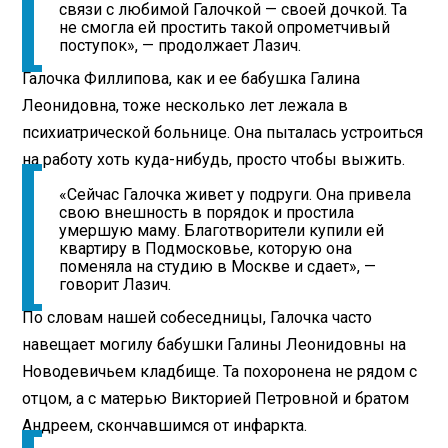
связи с любимой Галочкой — своей дочкой. Та
не смогла ей простить такой опрометчивый
поступок», — продолжает Лазич.
Галочка Филлипова, как и ее бабушка Галина
Леонидовна, тоже несколько лет лежала в
психиатрической больнице. Она пыталась устроиться
на работу хоть куда-нибудь, просто чтобы выжить.
«Сейчас Галочка живет у подруги. Она привела
свою внешность в порядок и простила
умершую маму. Благотворители купили ей
квартиру в Подмосковье, которую она
поменяла на студию в Москве и сдает», —
говорит Лазич.
По словам нашей собеседницы, Галочка часто
навещает могилу бабушки Галины Леонидовны на
Новодевичьем кладбище. Та похоронена не рядом с
отцом, а с матерью Викторией Петровной и братом
Андреем, скончавшимся от инфаркта.