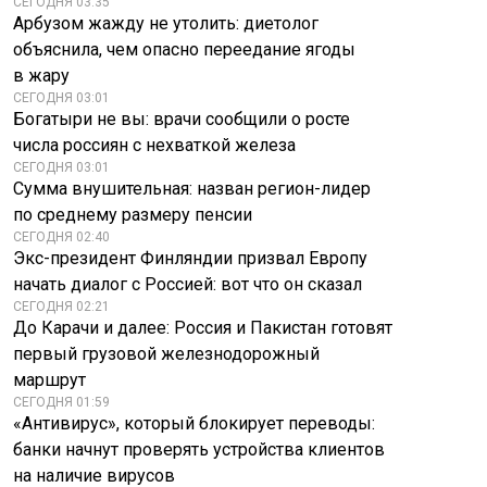
СЕГОДНЯ 03:35
Арбузом жажду не утолить: диетолог
объяснила, чем опасно переедание ягоды
в жару
СЕГОДНЯ 03:01
Богатыри не вы: врачи сообщили о росте
числа россиян с нехваткой железа
СЕГОДНЯ 03:01
Сумма внушительная: назван регион-лидер
по среднему размеру пенсии
СЕГОДНЯ 02:40
Экс-президент Финляндии призвал Европу
начать диалог с Россией: вот что он сказал
СЕГОДНЯ 02:21
До Карачи и далее: Россия и Пакистан готовят
первый грузовой железнодорожный
маршрут
СЕГОДНЯ 01:59
«Антивирус», который блокирует переводы:
банки начнут проверять устройства клиентов
на наличие вирусов