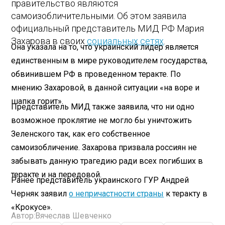
правительство являются
самоизобличительными. Об этом заявила
официальный представитель МИД РФ Мария
Захарова в своих
социальных сетях
.
Она указала на то, что украинский лидер является
единственным в мире руководителем государства,
обвинившем РФ в проведенном теракте. По
мнению Захаровой, в данной ситуации «на воре и
шапка горит».
Представитель МИД также заявила, что ни одно
возможное проклятие не могло бы уничтожить
Зеленского так, как его собственное
самоизобличение. Захарова призвала россиян не
забывать данную трагедию ради всех погибших в
теракте и на передовой.
Ранее представитель украинского ГУР Андрей
Черняк заявил
о непричастности страны
к теракту в
«Крокусе».
Автор:
Вячеслав Шевченко