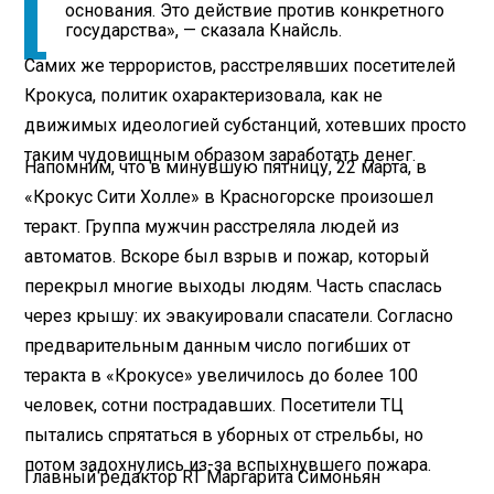
основания. Это действие против конкретного
государства», — сказала Кнайсль.
Самих же террористов, расстрелявших посетителей
Крокуса, политик охарактеризовала, как не
движимых идеологией субстанций, хотевших просто
таким чудовищным образом заработать денег.
Напомним, что в минувшую пятницу, 22 марта, в
«Крокус Сити Холле» в Красногорске произошел
теракт. Группа мужчин расстреляла людей из
автоматов. Вскоре был взрыв и пожар, который
перекрыл многие выходы людям. Часть спаслась
через крышу: их эвакуировали спасатели. Согласно
предварительным данным число погибших от
теракта в «Крокусе» увеличилось до более 100
человек, сотни пострадавших. Посетители ТЦ
пытались спрятаться в уборных от стрельбы, но
потом задохнулись из-за вспыхнувшего пожара.
Главный редактор RT Маргарита Симоньян