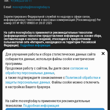
Тел.: 
+7(495)223-35-11
E-mail: 
mosregtoday@mosregtoday.ru
Зарегистрировано Федеральной службой по надзору в сфере связи, 
информационных технологий и массовых коммуникаций (Роскомнадзор) Рег. 
номер ЭЛ № ФС77-89830 от 28.07.2025

На сайте mosregtoday.ru применяются рекомендательные технологии 
(информационные технологии предоставления информации на основе сбора, 
систематизации и анализа сведений, относящихся к предпочтениям 
пользователей сети «Интернет», находящихся на территории Российской 
Федерации).
 Подробная информация
© 2026 ПРАВА НА ВСЕ МАТЕРИАЛЫ САЙТА ПРИНАДЛЕЖАТ ГАУ МО "ЦИФРОВЫЕ 
Для улучшения работы и сбора статистических данных сайта
МЕДИА" (ОГРН: 1255000059467).
собираются данные, используя файлы cookie и метрические
программы.
Продолжая работу с сайтом, Вы даете свое
согласие на
ПОЛИТИКА ОБРАБОТКИ И ЗАЩИТЫ ПЕРСОНАЛЬНЫХ ДАННЫХ
обработку персональных данных
,
НОВОСТИ
а также подтверждаете ознакомление с
Политикой обработки и
ГАЗЕТЫ
защиты персональных данных
. Файлы cookie можно отключить
РЕКЛАМОДАТЕЛЯМ
в настройках Вашего браузера.
КОНТАКТНАЯ ИНФОРМАЦИЯ
О РЕДАКЦИИ
На сайте mosregtoday.ru применяются рекомендательные
СПЕЦПРОЕКТЫ
технологии.
Подробная информация
СТАТЬИ