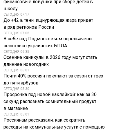
финансовые ловушки при сборе детей в
школу
СЕГОДНЯ 07:17
До +42 в тени: ищнуряющая жара придет
в ряд регионов России
СЕГОДНЯ 07:05
В небе над Подмосковьем перехвачены
несколько украинских БПЛА
СЕГОДНЯ 06:35
Осенние каникулы в 2026 году могут стать
длиннее новогодних
СЕГОДНЯ 06:01
Почти 40% россиян покупают за сезон от трех
до пяти арбузов
СЕГОДНЯ 05:30
Просрочка под новой наклейкой: как за 30
секунд распознать сомнительный продукт
в магазине
СЕГОДНЯ 05:01
Россиянам рассказали, как сократить
расходы на коммунальные услуги с помощью