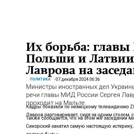
Их борьба: глав
Польши и Латвии
Лаврова на засед
07 декабря 2024 06:36
ПОЛИТИКА
Министры иностранных дел Украины
речи главы МИД России Сергея Лавр
проходит на Мальте.
Кадры показали по немецкому телевидению ZD
Лавров разговаривает, сидя за одним столом, 
Также сообщается, что на этом же заседании 
Сикорский закатил самую настоящую истерику, 