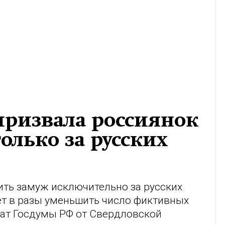
призвала россиянок
олько за русских
ть замуж исключительно за русских
т в разы уменьшить число фиктивных
тат Госдумы РФ от Свердловской