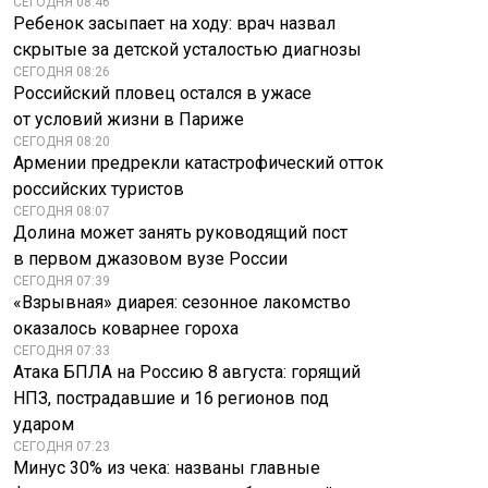
СЕГОДНЯ 08:46
Ребенок засыпает на ходу: врач назвал
скрытые за детской усталостью диагнозы
СЕГОДНЯ 08:26
Российский пловец остался в ужасе
от условий жизни в Париже
СЕГОДНЯ 08:20
Армении предрекли катастрофический отток
российских туристов
СЕГОДНЯ 08:07
Долина может занять руководящий пост
в первом джазовом вузе России
СЕГОДНЯ 07:39
«Взрывная» диарея: сезонное лакомство
оказалось коварнее гороха
СЕГОДНЯ 07:33
Атака БПЛА на Россию 8 августа: горящий
НПЗ, пострадавшие и 16 регионов под
ударом
СЕГОДНЯ 07:23
Минус 30% из чека: названы главные