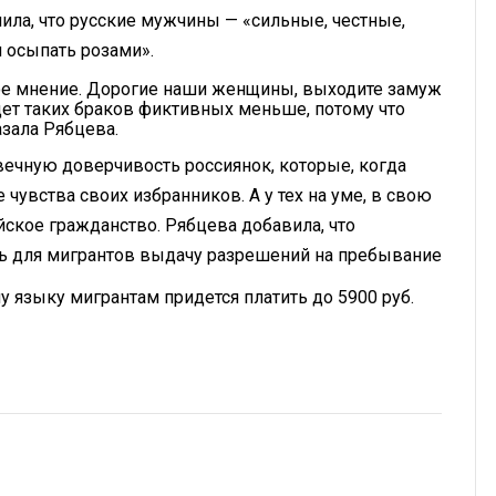
ила, что русские мужчины — «сильные, честные,
и осыпать розами».
, мое мнение. Дорогие наши женщины, выходите замуж
дет таких браков фиктивных меньше, потому что
азала Рябцева.
вечную доверчивость россиянок, которые, когда
чувства своих избранников. А у тех на уме, в свою
йское гражданство. Рябцева добавила, что
ь для мигрантов выдачу разрешений на пребывание
му языку мигрантам придется платить до 5900 руб.