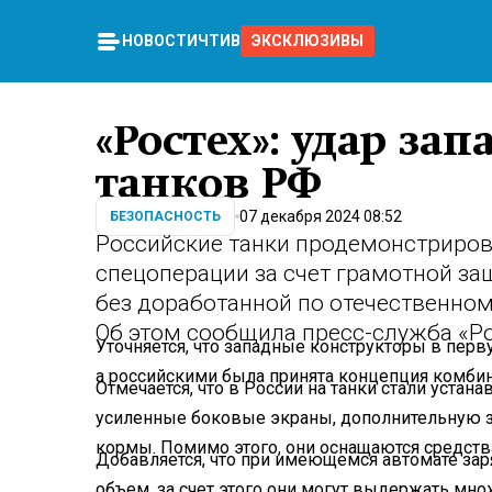
НОВОСТИ
ЧТИВО
ЭКСКЛЮЗИВЫ
«Ростех»: удар за
танков РФ
07 декабря 2024 08:52
БЕЗОПАСНОСТЬ
Российские танки продемонстриров
спецоперации за счет грамотной за
без доработанной по отечественном
Об этом сообщила пресс-служба «Ро
Уточняется, что западные конструкторы в пер
а российскими была принята концепция комби
Отмечается, что в России на танки стали уста
усиленные боковые экраны, дополнительную з
кормы. Помимо этого, они оснащаются средст
Добавляется, что при имеющемся автомате за
объем, за счет этого они могут выдержать мн