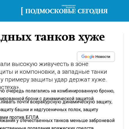
падных танков хуже
али высокую живучесть в зоне
щиты и компоновки, а западные танки
у примеру защиты удар держат хуже.
стеха».
вую очередь полагались на комбинированную броню,
нированной брони с динамической защитой.
навливать почти всеракурсную динамическую защиту,
ащиту башни и надгусеничных полок, защиту
вами против БПЛА.
ряжания у отечественных танков меньше заброневой
ожественные попадания вражеских средств