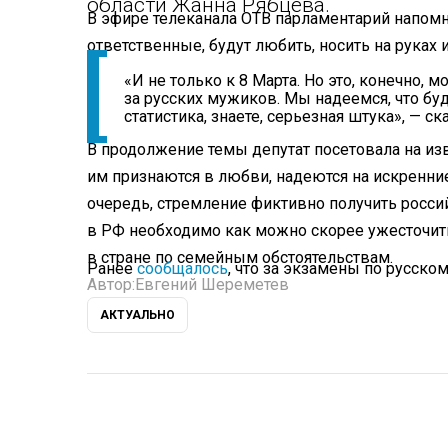
области Жанна Рябцева.
В эфире телеканала ОТВ парламентарий напомн
ответственные, будут любить, носить на руках 
«И не только к 8 Марта. Но это, конечно
за русских мужиков. Мы надеемся, что бу
статистика, знаете, серьезная штука», — ск
В продолжение темы депутат посетовала на из
им признаются в любви, надеются на искренние 
очередь, стремление фиктивно получить росси
в РФ необходимо как можно скорее ужесточит
в стране по семейным обстоятельствам.
Ранее
сообщалось
, что за экзамены по русско
Автор:
Евгений Шереметев
АКТУАЛЬНО