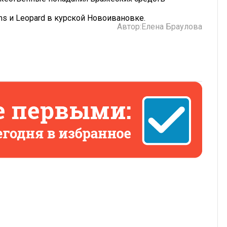
ams и Leopard в курской Новоивановке.
Автор:
Елена Браулова