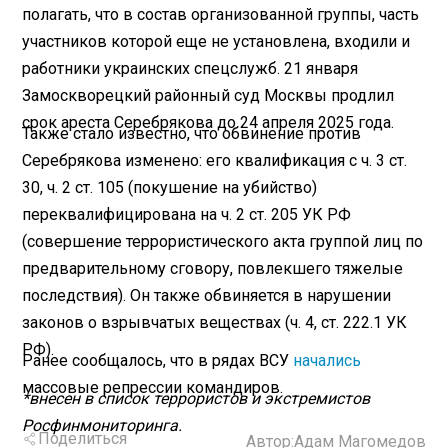
полагать, что в состав организованной группы, часть
участников которой еще не установлена, входили и
работники украинских спецслужб. 21 января
Замоскворецкий районный суд Москвы продлил
срок ареста Серебрякова до 24 апреля 2025 года.
Также стало известно, что обвинение против
Серебрякова изменено: его квалификация с ч. 3 ст.
30, ч. 2 ст. 105 (покушение на убийство)
переквалифицирована на ч. 2 ст. 205 УК РФ
(совершение террористического акта группой лиц по
предварительному сговору, повлекшего тяжелые
последствия). Он также обвиняется в нарушении
законов о взрывчатых веществах (ч. 4, ст. 222.1 УК
РФ).
Ранее сообщалось, что в рядах ВСУ
начались
массовые репрессии командиров.
*внесен в список террористов и экстремистов
Росфинмониторинга.
Поделиться
Автор:
Адам Магомедов