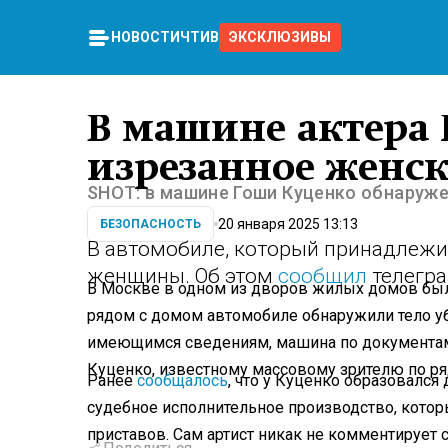
НОВОСТИ
ЧТИВО
ЭКСКЛЮЗИВЫ
В машине актера
изрезанное женск
SHOT: в машине Гоши Куценко обнаруж
20 января 2025 13:13
БЕЗОПАСНОСТЬ
В автомобиле, который принадлежи
женщины. Об этом
сообщил
телегра
В Москве в одном из дворов жилых домов был
рядом с домом автомобиле обнаружили тело у
имеющимся сведениям, машина по документам
Куценко, известному массовому зрителю по ря
Ранее
сообщалось
, что у Куценко образовался 
судебное исполнительное производство, кото
приставов. Сам артист никак не комментирует