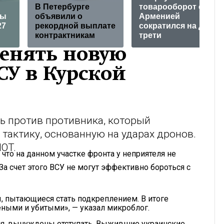
В Петербурге
товарооборот с
цы
объявили о
Арменией
27
рекордной выплате
сократился на две
контрактникам
трети
менять новую
СУ в Курской
ь против противника, который
 тактику, основанную на ударах дронов.
OT.
что на данном участке фронта у неприятеля не
а счет этого ВСУ не могут эффективно бороться с
, пытающиеся стать подкреплением. В итоге
ными и убитыми», — указал микроблог.
ния, вынуждены отступать. Выжившие украинские