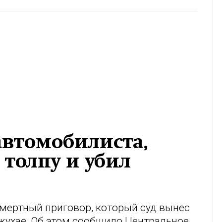
автомобилиста,
 толпу и убил
смертный приговор, который суд вынес
жухае. Об этом сообщило Центральное