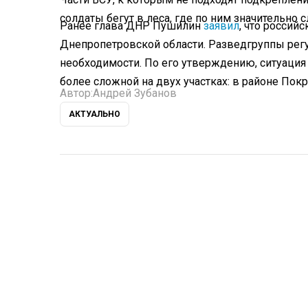
солдаты бегут в леса, где по ним значительно 
Ранее глава ДНР Пушилин
заявил
, что россий
Днепропетровской области. Разведгруппы регу
необходимости. По его утверждению, ситуация 
более сложной на двух участках: в районе Покр
Автор:
Андрей Зубанов
АКТУАЛЬНО