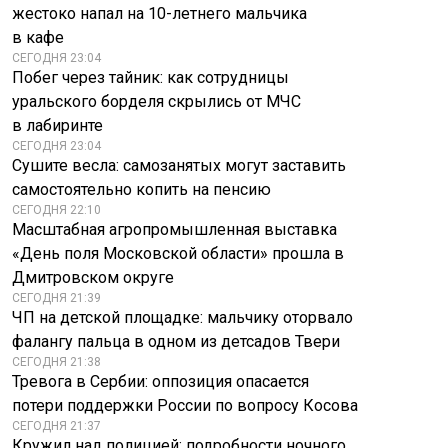
жестоко напал на 10-летнего мальчика
флагами СССР в
Украина атаковала
Азербайджане
Тульскую область,
в кафе
отправили в
уничтожено 107
СЕГОДНЯ 23:04
тюрьму
БПЛА
Побег через тайник: как сотрудницы
уральского борделя скрылись от МЧС
в лабиринте
СЕГОДНЯ 23:04
Сушите весла: самозанятых могут заставить
самостоятельно копить на пенсию
СЕГОДНЯ 22:10
Масштабная агропромышленная выставка
«День поля Московской области» прошла в
Дмитровском округе
СЕГОДНЯ 21:39
ЧП на детской площадке: мальчику оторвало
фалангу пальца в одном из детсадов Твери
СЕГОДНЯ 21:38
Тревога в Сербии: оппозиция опасается
потери поддержки России по вопросу Косова
СЕГОДНЯ 21:37
Кружил над полицией: подробности ночного