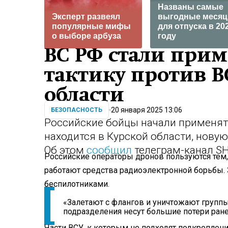
Названы самые
Эксперт развеял
выгодные меся
популярные мифы
для отпуска в 20
о выборе арбуза
году
ВС РФ стали при
тактику против В
области
20 января 2025 13:06
БЕЗОПАСНОСТЬ
Российские бойцы начали применят
находится в Курской области, новую
Об этом
сообщил
телеграм-канал SH
Российские операторы дронов пользуются тем, 
работают средства радиоэлектронной борьбы. З
беспилотниками.
«Залетают с флангов и уничтожают группы
подразделения несут большие потери ране
Части ВСУ, к которым не подходят подкрепле