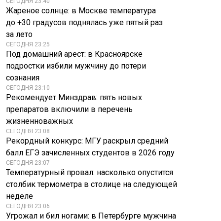
СЕГОДНЯ 23:40
Жареное солнце: в Москве температура
до +30 градусов поднялась уже пятый раз
за лето
СЕГОДНЯ 23:25
Под домашний арест: в Красноярске
подростки избили мужчину до потери
сознания
СЕГОДНЯ 23:10
Рекомендует Минздрав: пять новых
препаратов включили в перечень
жизненноважных
СЕГОДНЯ 23:08
Рекордный конкурс: МГУ раскрыл средний
балл ЕГЭ зачисленных студентов в 2026 году
СЕГОДНЯ 23:07
Температурный провал: насколько опустится
столбик термометра в столице на следующей
неделе
СЕГОДНЯ 23:06
Угрожал и бил ногами: в Петербурге мужчина
Протестующих с