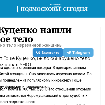
 Куценко нашли
ое тело
ено тело изрезанной женщины
т Гоше Куценко, было обнаружено тело
м-канал SHOT.
а сделана страшная находка. В припаркованном
битой женщины. Оно оказалось изрезано ножом. По
 принадлежит популярному киноактеру Гоше
ду фильмов и телесериалов.
долг почти в 700 тыс. руб. В его отношении открыли
рым занимается Черемушкинский отдел судебных
 свою задолженность.