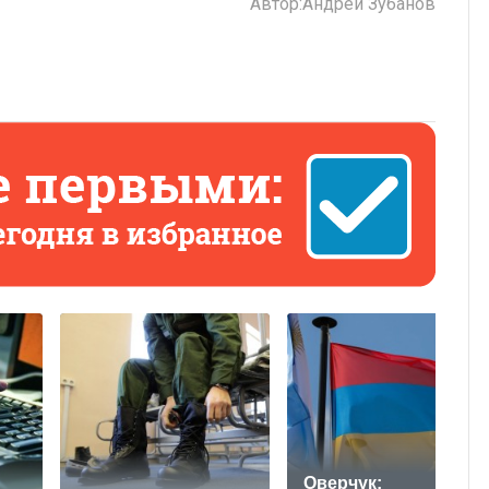
Автор:
Андрей Зубанов
Оверчук: