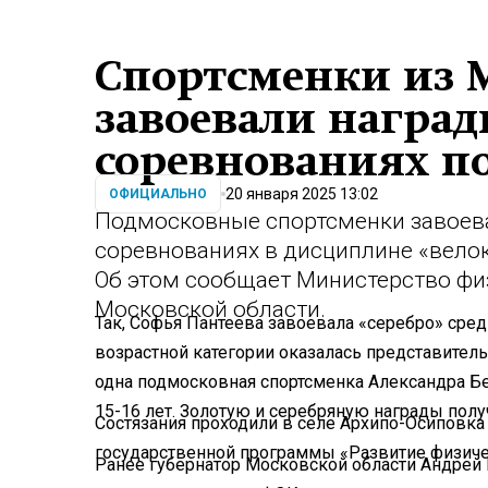
Спортсменки из 
завоевали наград
соревнованиях по
20 января 2025 13:02
ОФИЦИАЛЬНО
Подмосковные спортсменки завоева
соревнованиях в дисциплине «вело
Об этом сообщает Министерство физ
Московской области.
Так, Софья Пантеева завоевала «серебро» сред
возрастной категории оказалась представитель
одна подмосковная спортсменка Александра Б
15-16 лет. Золотую и серебряную награды полу
Состязания проходили в селе Архипо-Осиповка 
государственной программы «Развитие физичес
Ранее губернатор Московской области Андрей