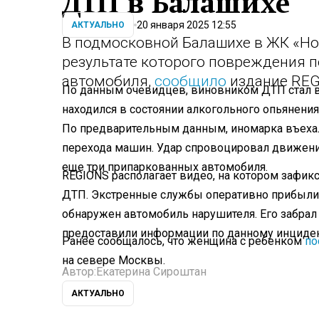
ДТП в Балашихе
20 января 2025 12:55
АКТУАЛЬНО
В подмосковной Балашихе в ЖК «Но
результате которого повреждения 
автомобиля,
сообщило
издание REG
По данным очевидцев, виновником ДТП стал в
находился в состоянии алкогольного опьянения
По предварительным данным, иномарка въехал
перехода машин. Удар спровоцировал движение
еще три припаркованных автомобиля.
REGIONS располагает видео, на котором зафикс
ДТП. Экстренные службы оперативно прибыли 
обнаружен автомобиль нарушителя. Его забрал
предоставили информации по данному инциден
Ранее сообщалось, что женщина с ребенком
по
на севере Москвы.
Автор:
Екатерина Сироштан
АКТУАЛЬНО