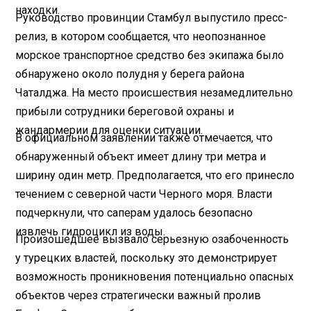
находки.
Руководство провинции Стамбул выпустило пресс-
релиз, в котором сообщается, что неопознанное
морское транспортное средство без экипажа было
обнаружено около полудня у берега района
Чаталджа. На место происшествия незамедлительно
прибыли сотрудники береговой охраны и
жандармерии для оценки ситуации.
В официальном заявлении также отмечается, что
обнаруженный объект имеет длину три метра и
ширину один метр. Предполагается, что его принесло
течением с северной части Черного моря. Власти
подчеркнули, что саперам удалось безопасно
извлечь гидроцикл из воды.
Произошедшее вызвало серьезную озабоченность
у турецких властей, поскольку это демонстрирует
возможность проникновения потенциально опасных
объектов через стратегически важный пролив