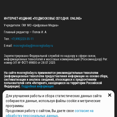
ИНТЕРНЕТ-ИЗДАНИЕ «ПОДМОСКОВЬЕ СЕГОДНЯ. ONLINE»
Учредители: ГАУ МО «Цифровые Медиа»

Главный редактор — Попов И. А.

Тел.: 
+7(495)223-35-11
E-mail: 
mosregtoday@mosregtoday.ru
Зарегистрировано Федеральной службой по надзору в сфере связи, 
информационных технологий и массовых коммуникаций (Роскомнадзор) Рег. 
номер ЭЛ № ФС77-89830 от 28.07.2025

На сайте mosregtoday.ru применяются рекомендательные технологии 
(информационные технологии предоставления информации на основе сбора, 
систематизации и анализа сведений, относящихся к предпочтениям 
пользователей сети «Интернет», находящихся на территории Российской 
Федерации).
 Подробная информация
© 2026 ПРАВА НА ВСЕ МАТЕРИАЛЫ САЙТА ПРИНАДЛЕЖАТ ГАУ МО "ЦИФРОВЫЕ 
Для улучшения работы и сбора статистических данных сайта
МЕДИА" (ОГРН: 1255000059467).
собираются данные, используя файлы cookie и метрические
программы.
Продолжая работу с сайтом, Вы даете свое
согласие на
ПОЛИТИКА ОБРАБОТКИ И ЗАЩИТЫ ПЕРСОНАЛЬНЫХ ДАННЫХ
обработку персональных данных
,