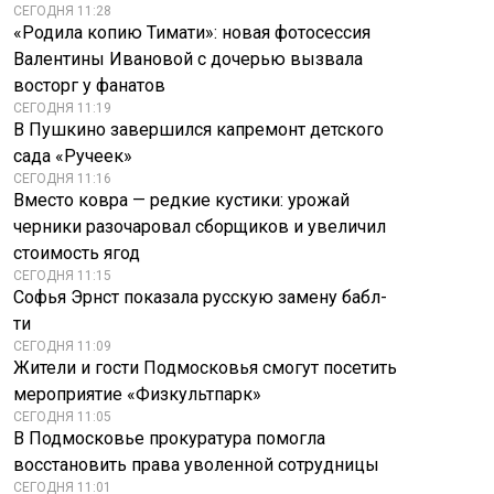
СЕГОДНЯ 11:28
«Родила копию Тимати»: новая фотосессия
Валентины Ивановой с дочерью вызвала
восторг у фанатов
СЕГОДНЯ 11:19
В Пушкино завершился капремонт детского
сада «Ручеек»
СЕГОДНЯ 11:16
Вместо ковра — редкие кустики: урожай
черники разочаровал сборщиков и увеличил
стоимость ягод
СЕГОДНЯ 11:15
Софья Эрнст показала русскую замену бабл-
ти
СЕГОДНЯ 11:09
Жители и гости Подмосковья смогут посетить
мероприятие «Физкультпарк»
СЕГОДНЯ 11:05
В Подмосковье прокуратура помогла
восстановить права уволенной сотрудницы
СЕГОДНЯ 11:01