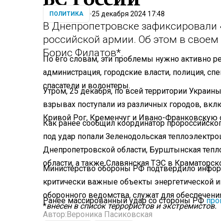
25 декабря 2024 17:48
ПОЛИТИКА
В Днепропетровске зафиксировали 
российской армии. Об этом в своем
Борис Филатов*.
По его словам, эти проблемы нужно активно р
администрация, городские власти, полиция, с
спасатели и волонтеры.
Утром, 25 декабря, по всей территории Украин
взрывах поступали из различных городов, вкл
Кривой Рог, Кременчуг и Ивано-Франковскую 
Как ранее сообщил координатор пророссийског
под удар попали Зеленодольская теплоэлектро
Днепропетровской области, Бурштынская тепл
области, а также Славянская ТЭС в Краматорс
Министерство обороны РФ подтвердило информ
критически важные объекты энергетической и
оборонного ведомства, служат для обеспечени
Ранее массированный удар со стороны РФ
про
*
внесен в список террористов и экстремистов.
Автор:
Вероника Пасиковская