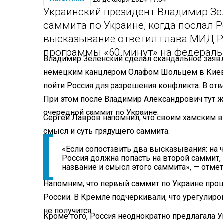
Украинский президент Владимир Зе
саммита по Украине, когда послал Р
высказывание ответил глава МИД Р
программы «60 минут» на федераль
Владимир Зеленский сделал скандальное заяв
немецким канцлером Олафом Шольцем в Киеве.
пойти Россия для разрешения конфликта. В отв
При этом после Владимир Александрович тут же
очередной саммит по Украине.
Сергей Лавров напомнил, что своим хамским
смысл и суть грядущего саммита.
«Если сопоставить два высказывания: на ч
Россия должна попасть на второй саммит,
название и смысл этого саммита», — отме
Напомним, что первый саммит по Украине про
России. В Кремле подчеркивали, что урегулиро
не получится.
Кроме того, Россия неоднократно предлагала У