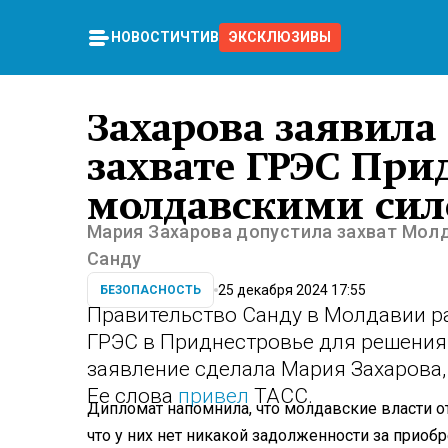
НОВОСТИ
ЧТИВО
ЭКСКЛЮЗИВЫ
Захарова заявила
захвате ГРЭС При
молдавскими си
Мария Захарова допустила захват Мол
Санду
25 декабря 2024 17:55
БЕЗОПАСНОСТЬ
Правительство Санду в Молдавии р
ГРЭС в Приднестровье для решения 
заявление сделала Мария Захарова
Ее слова
привел
ТАСС.
Дипломат напомнила, что молдавские власти от
что у них нет никакой задолженности за приобр