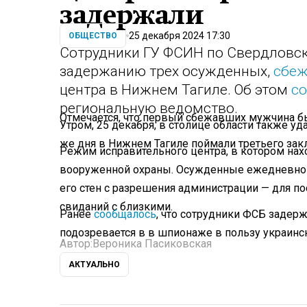
задержали
25 декабря 2024 17:30
ОБЩЕСТВО
Сотрудники ГУ ФСИН по Свердловск
задержанию трех осужденных,
сбе
центра в Нижнем Тагиле. Об этом
с
региональную ведомство.
Отмечается, что первый сбежавших мужчина бы
Утром, 25 декабря, в столице области также у
же дня в Нижнем Тагиле поймали третьего зак
Режим исправительного центра, в котором нах
вооруженной охраны. Осужденные ежедневно п
его стен с разрешения администрации — для п
свиданий с близкими.
Ранее
сообщалось
, что сотрудники ФСБ задер
подозревается в в шпионаже в пользу украинс
Автор:
Вероника Пасиковская
АКТУАЛЬНО