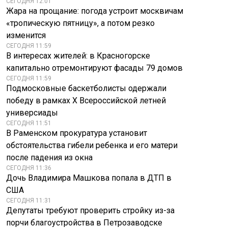
СЕГОДНЯ 12:01
Жара на прощание: погода устроит москвичам
«тропическую пятницу», а потом резко
изменится
СЕГОДНЯ 11:59
В интересах жителей: в Красногорске
капитально отремонтируют фасады 79 домов
СЕГОДНЯ 11:59
Подмосковные баскетболисты одержали
победу в рамках X Всероссийской летней
универсиады
СЕГОДНЯ 11:51
В Раменском прокуратура установит
обстоятельства гибели ребенка и его матери
после падения из окна
СЕГОДНЯ 11:36
Дочь Владимира Машкова попала в ДТП в
США
СЕГОДНЯ 11:31
Депутаты требуют проверить стройку из-за
порчи благоустройства в Петрозаводске