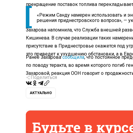
прекращение поставок топлива перекладывает
«Режим Санду намерен использовать и эне
решения приднестровского вопроса», — ук
Захарова напомнила, что Служба внешней раз
Кишинева. В случае реализации таких намере
присутствие в Приднестровье окажется под угр
это приведет к ухудшению обстановки, а в Евр
Ранее Захарова
сообщила
, что постоянное пре
по поводу теракта, во время которого погиб г
Захаровой, реакция ООН говорит о продажности
Поделиться
АКТУАЛЬНО