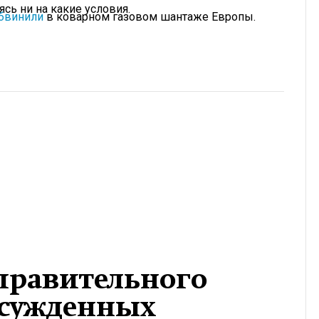
сь ни на какие условия.
бвинили
в коварном газовом шантаже Европы.
правительного
осужденных