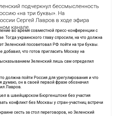
ленский подчеркнул бессмысленность
оссию «на три буквы». На
оссии Сергей Лавров в ходе эфира
ном канале.
ление во время совместной пресс-конференции с
 Тогда украинского главу спросили, на что должна
ет Зеленский посоветовал РФ пойти на три буквы.
 добавил, что готов пригласить Москву на
 высказыванием Зеленский лишь сам определил
то должна пойти Россия для урегулирования и что
 я думаю, он в своей первой фразе обозначил
тил Лавров.
шел в швейцарском Бюргенштоке без участия
вать конфликт без Москвы у стран-участниц встречи
краине сесть за стол переговоров, но Зеленский