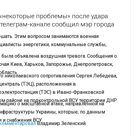
«некоторые проблемы» после удара
 телеграм-канале сообщил мэр города
ешать. Этим вопросом занимаются военная
пециалисты энергетики, коммунальные службы,
ы была объявлена воздушная тревога. Сообщения о
ючая Киев, Харьков, Запорожье, Днепропетровск,
область.
о николаевского сопротивления Сергея Лебедева,
централь (ТЭЦ), расположенная в
оэлектростанция (ТЭС) в Ивано-Франковской
ком районе на подконтрольной ВСУ территории ДНР.
ацию о масштабной атаке, направленной на
нфраструктуры Украины, которые, по данным
я и снабжения ВСУ.
комментировал
Владимир Зеленский.