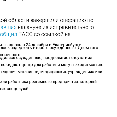
ой области завершили операцию по
жавших
накануне из исправительного
ообщил
ТАСС со ссылкой на
л задержан 24 декабря в Екатеринбурге.
далось задержать второго осужденного. Днем того
люченного.
одились осужденные, предполагает отсутствие
окидают центр для работы и могут находиться вне
осещения магазинов, медицинских учреждениях или
жали работника режимного предприятия, который
ких спецслужб.