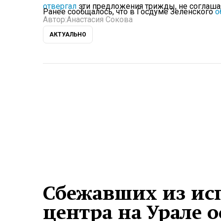
отвергал
эти предложения трижды, не соглашая
Ранее сообщалось, что в Госдуме Зеленского
о
Автор:
Анастасия Сокова
АКТУАЛЬНО
Сбежавших из ис
центра на Урале 