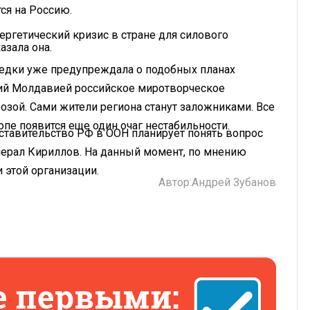
ся на Россию.
ргетический кризис в стране для силового
азала она.
ведки уже предупреждала о подобных планах
ний Молдавией российское миротворческое
озой. Сами жители региона станут заложниками. Все
опе появится еще один очаг нестабильности.
дставительство РФ в ООН планирует понять вопрос
енерал Кириллов. На данный момент, по мнению
 этой организации.
Автор:
Андрей Зубанов