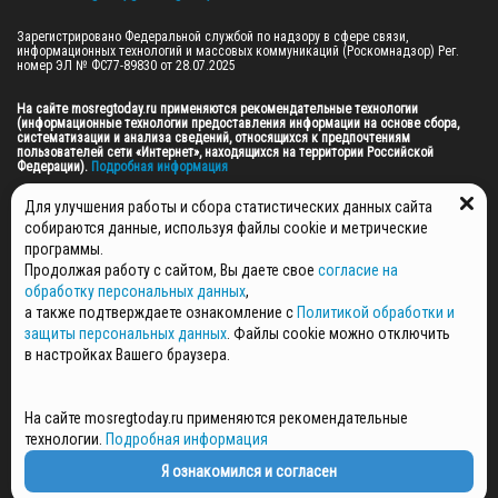
Зарегистрировано Федеральной службой по надзору в сфере связи, 
информационных технологий и массовых коммуникаций (Роскомнадзор) Рег. 
номер ЭЛ № ФС77-89830 от 28.07.2025

На сайте mosregtoday.ru применяются рекомендательные технологии 
(информационные технологии предоставления информации на основе сбора, 
систематизации и анализа сведений, относящихся к предпочтениям 
пользователей сети «Интернет», находящихся на территории Российской 
Федерации).
 Подробная информация
© 2026 ПРАВА НА ВСЕ МАТЕРИАЛЫ САЙТА ПРИНАДЛЕЖАТ ГАУ МО "ЦИФРОВЫЕ 
Для улучшения работы и сбора статистических данных сайта
МЕДИА" (ОГРН: 1255000059467).
собираются данные, используя файлы cookie и метрические
программы.
Продолжая работу с сайтом, Вы даете свое
согласие на
ПОЛИТИКА ОБРАБОТКИ И ЗАЩИТЫ ПЕРСОНАЛЬНЫХ ДАННЫХ
обработку персональных данных
,
НОВОСТИ
а также подтверждаете ознакомление с
Политикой обработки и
ГАЗЕТЫ
защиты персональных данных
. Файлы cookie можно отключить
РЕКЛАМОДАТЕЛЯМ
в настройках Вашего браузера.
КОНТАКТНАЯ ИНФОРМАЦИЯ
О РЕДАКЦИИ
На сайте mosregtoday.ru применяются рекомендательные
СПЕЦПРОЕКТЫ
технологии.
Подробная информация
СТАТЬИ
ПОЛИТИКА КОНФИДЕНЦИАЛЬНОСТИ
Я ознакомился и согласен