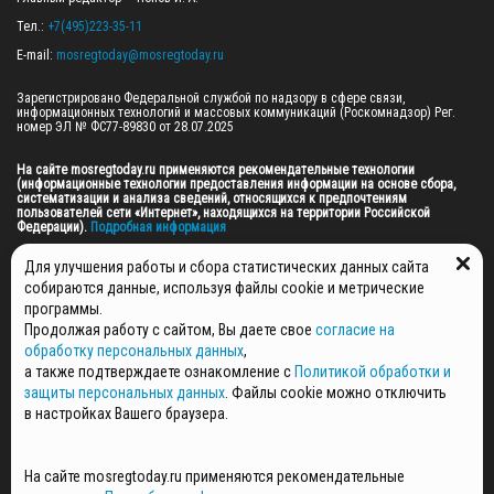
Тел.: 
+7(495)223-35-11
E-mail: 
mosregtoday@mosregtoday.ru
Зарегистрировано Федеральной службой по надзору в сфере связи, 
информационных технологий и массовых коммуникаций (Роскомнадзор) Рег. 
номер ЭЛ № ФС77-89830 от 28.07.2025

На сайте mosregtoday.ru применяются рекомендательные технологии 
(информационные технологии предоставления информации на основе сбора, 
систематизации и анализа сведений, относящихся к предпочтениям 
пользователей сети «Интернет», находящихся на территории Российской 
Федерации).
 Подробная информация
© 2026 ПРАВА НА ВСЕ МАТЕРИАЛЫ САЙТА ПРИНАДЛЕЖАТ ГАУ МО "ЦИФРОВЫЕ 
Для улучшения работы и сбора статистических данных сайта
МЕДИА" (ОГРН: 1255000059467).
собираются данные, используя файлы cookie и метрические
программы.
Продолжая работу с сайтом, Вы даете свое
согласие на
ПОЛИТИКА ОБРАБОТКИ И ЗАЩИТЫ ПЕРСОНАЛЬНЫХ ДАННЫХ
обработку персональных данных
,
НОВОСТИ
а также подтверждаете ознакомление с
Политикой обработки и
ГАЗЕТЫ
защиты персональных данных
. Файлы cookie можно отключить
РЕКЛАМОДАТЕЛЯМ
в настройках Вашего браузера.
КОНТАКТНАЯ ИНФОРМАЦИЯ
О РЕДАКЦИИ
На сайте mosregtoday.ru применяются рекомендательные
СПЕЦПРОЕКТЫ