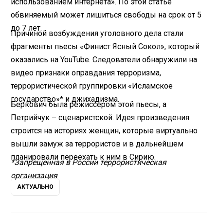
использованием интернета». По этой статье
обвиняемый может лишиться свободы на срок от 5
до 7 лет.
Причиной возбуждения уголовного дела стали
фрагменты пьесы «Финист Ясный Сокол», который
оказались на YouTube. Следователи обнаружили на
видео признаки оправдания терроризма,
террористической группировки «Исламское
государство»* и джихадизма.
Беркович была режиссером этой пьесы, а
Петрийчук – сценаристской. Идея произведения
строится на историях женщин, которые виртуально
вышли замуж за террористов и в дальнейшем
планировали переехать к ним в Сирию.
*Запрещенная в России террористическая
организация
АКТУАЛЬНО