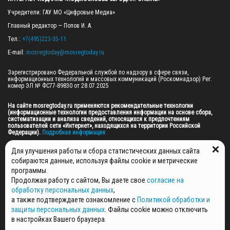
Учредители: ГАУ МО «Цифровые Медиа»

Главный редактор — Попов И. А.

Тел.: 
+7(495)223-35-11
E-mail: 
mosregtoday@mosregtoday.ru
Зарегистрировано Федеральной службой по надзору в сфере связи, 
информационных технологий и массовых коммуникаций (Роскомнадзор) Рег. 
номер ЭЛ № ФС77-89830 от 28.07.2025

На сайте mosregtoday.ru применяются рекомендательные технологии 
(информационные технологии предоставления информации на основе сбора, 
систематизации и анализа сведений, относящихся к предпочтениям 
пользователей сети «Интернет», находящихся на территории Российской 
Федерации).
 Подробная информация
© 2026 ПРАВА НА ВСЕ МАТЕРИАЛЫ САЙТА ПРИНАДЛЕЖАТ ГАУ МО "ЦИФРОВЫЕ 
Для улучшения работы и сбора статистических данных сайта
МЕДИА" (ОГРН: 1255000059467).
собираются данные, используя файлы cookie и метрические
программы.
Продолжая работу с сайтом, Вы даете свое
согласие на
ПОЛИТИКА ОБРАБОТКИ И ЗАЩИТЫ ПЕРСОНАЛЬНЫХ ДАННЫХ
обработку персональных данных
,
НОВОСТИ
а также подтверждаете ознакомление с
Политикой обработки и
ГАЗЕТЫ
защиты персональных данных
. Файлы cookie можно отключить
РЕКЛАМОДАТЕЛЯМ
в настройках Вашего браузера.
КОНТАКТНАЯ ИНФОРМАЦИЯ