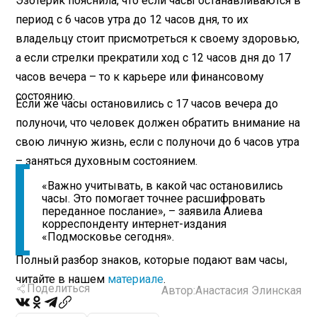
Эзотерик пояснила, что если часы останавливаются в
период с 6 часов утра до 12 часов дня, то их
владельцу стоит присмотреться к своему здоровью,
а если стрелки прекратили ход с 12 часов дня до 17
часов вечера – то к карьере или финансовому
состоянию.
Если же часы остановились с 17 часов вечера до
полуночи, что человек должен обратить внимание на
свою личную жизнь, если с полуночи до 6 часов утра
– заняться духовным состоянием.
«Важно учитывать, в какой час остановились
часы. Это помогает точнее расшифровать
переданное послание», – заявила Алиева
корреспонденту интернет-издания
«Подмосковье сегодня».
Полный разбор знаков, которые подают вам часы,
читайте в нашем
материале
.
Поделиться
Автор:
Анастасия Элинская