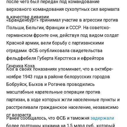
после чего был передан под командование
верховного командования сухопутных сил вермахта
в качестве дивизии.
«Бранденбург» принимал участие в агрессии против
Польши, Бельгии, Франции и СССР. На советско-
германском фронте они, действуя под видом солдат
Красной армии, вели борьбу с партизанскими
отрядами. ФСБ опубликовала свидетельства
фельдфебеля Губерта Керстгеса и ефрейтора
Генриха Коха.
Кох в своих показаниях упоминает, что в октябре-
ноябре 1943 года в районе белорусских городов
Бобруйск, Быхов и Рогачев проводились
масштабные карательные операции против
партизан, в ходе которых жгли населенные пункты и
расстреливали гражданское население, независимо
от возраста.
Ранее сообщалось, что ФСБ и таможня
задержали
более полтонны кокаина на 1,5 млрд руб., который