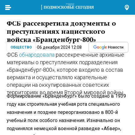
ФСБ рассекретила документы о
преступлениях нацистского
войска «Бранденбург-800»
06 декабря 2024 12:08
ОБЩЕСТВО
ФСБ
обнародовала
рассекреченные архивные
материалы о преступлениях подразделения
«Бранденбург-800», которое входило в состав
вермахта и осуществляло карательные
операции на оккупированных советских
территориях во время Второй мировой войны.
Формирование «Бранденбург» было создано в 1939
году как строительная учебная рота специального
назначения и позднее переорганизовано в 800-й
учебный полк особого назначения. Изначально он
подчинялся немецкой военной разведке «Абвер»,