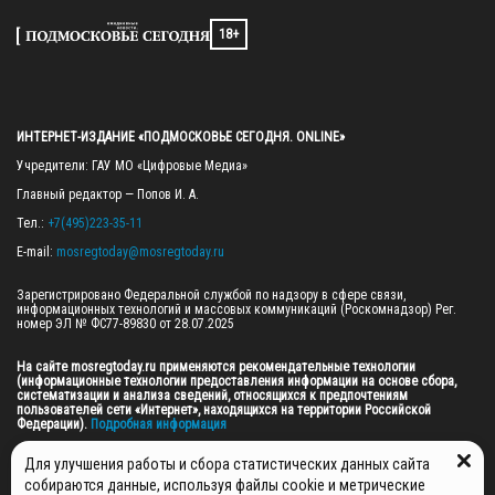
18+
ИНТЕРНЕТ-ИЗДАНИЕ «ПОДМОСКОВЬЕ СЕГОДНЯ. ONLINE»
Учредители: ГАУ МО «Цифровые Медиа»

Главный редактор — Попов И. А.

Тел.: 
+7(495)223-35-11
E-mail: 
mosregtoday@mosregtoday.ru
Зарегистрировано Федеральной службой по надзору в сфере связи, 
информационных технологий и массовых коммуникаций (Роскомнадзор) Рег. 
номер ЭЛ № ФС77-89830 от 28.07.2025

На сайте mosregtoday.ru применяются рекомендательные технологии 
(информационные технологии предоставления информации на основе сбора, 
систематизации и анализа сведений, относящихся к предпочтениям 
пользователей сети «Интернет», находящихся на территории Российской 
Федерации).
 Подробная информация
© 2026 ПРАВА НА ВСЕ МАТЕРИАЛЫ САЙТА ПРИНАДЛЕЖАТ ГАУ МО "ЦИФРОВЫЕ 
Для улучшения работы и сбора статистических данных сайта
МЕДИА" (ОГРН: 1255000059467).
собираются данные, используя файлы cookie и метрические