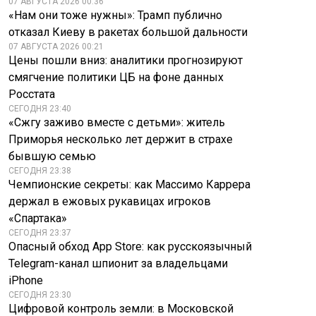
07 АВГУСТА 2026 00:36
«Нам они тоже нужны»: Трамп публично
отказал Киеву в ракетах большой дальности
07 АВГУСТА 2026 00:21
Цены пошли вниз: аналитики прогнозируют
смягчение политики ЦБ на фоне данных
Росстата
СЕГОДНЯ 23:40
«Сжгу заживо вместе с детьми»: житель
Приморья несколько лет держит в страхе
бывшую семью
СЕГОДНЯ 23:38
Чемпионские секреты: как Массимо Каррера
держал в ежовых рукавицах игроков
«Спартака»
СЕГОДНЯ 23:37
Опасный обход App Store: как русскоязычный
Telegram-канал шпионит за владельцами
iPhone
СЕГОДНЯ 23:30
Цифровой контроль земли: в Московской