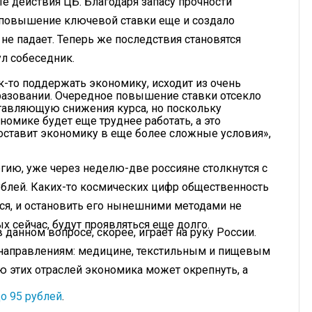
е действия ЦБ. Благодаря запасу прочности
 повышение ключевой ставки еще и создало
 не падает. Теперь же последствия становятся
ул собеседник.
к-то поддержать экономику, исходит из очень
разовании. Очередное повышение ставки отсекло
тавляющую снижения курса, но поскольку
номике будет еще труднее работать, а это
оставит экономику в еще более сложные условия»,
егию, уже через неделю-две россияне столкнутся с
блей. Каких-то космических цифр общественность
ся, и остановить его нынешними методами не
х сейчас, будут проявляться еще долго.
 данном вопросе, скорее, играет на руку России.
 направлениям: медицине, текстильным и пищевым
ю этих отраслей экономика может окрепнуть, а
до 95 рублей
.