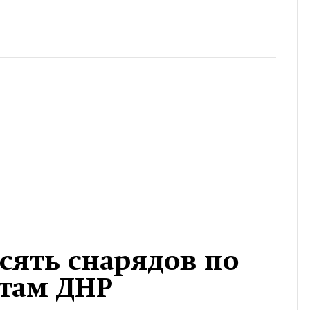
сять снарядов по
там ДНР