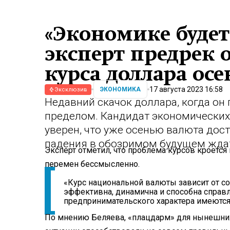
«Экономике будет 
эксперт предрек 
курса доллара ос
17 августа 2023 16:58
ЭКОНОМИКА
Эксклюзив
Недавний скачок доллара, когда он 
пределом. Кандидат экономических
уверен, что уже осенью валюта дости
падения в обозримом будущем ждат
Эксперт отметил, что проблема курсов кроется
перемен бессмысленно.
«Курс национальной валюты зависит от с
эффективна, динамична и способна справл
предпринимательского характера имеются
По мнению Беляева, «плацдарм» для нынешних