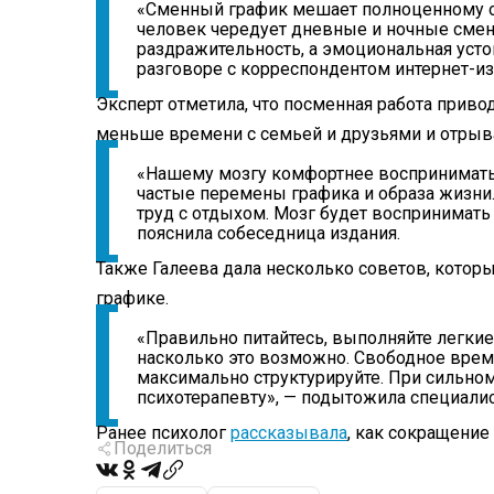
«Сменный график мешает полноценному от
человек чередует дневные и ночные смены
раздражительность, а эмоциональная усто
разговоре с корреспондентом интернет-и
Эксперт отметила, что посменная работа приво
меньше времени с семьей и друзьями и отрыв
«Нашему мозгу комфортнее воспринимать 
частые перемены графика и образа жизни
труд с отдыхом. Мозг будет воспринимать
пояснила собеседница издания.
Также Галеева дала несколько советов, котор
графике.
«Правильно питайтесь, выполняйте легкие
насколько это возможно. Свободное врем
максимально структурируйте. При сильно
психотерапевту», — подытожила специалис
Ранее психолог
рассказывала
, как сокращение
Поделиться