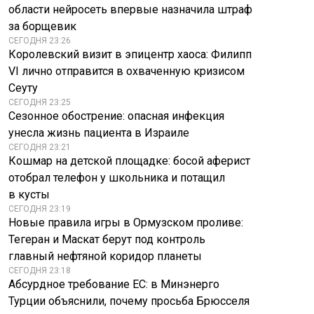
области нейросеть впервые назначила штраф
за борщевик
СЕГОДНЯ 23:26
Королевский визит в эпицентр хаоса: Филипп
VI лично отправится в охваченную кризисом
Сеуту
СЕГОДНЯ 23:25
Сезонное обострение: опасная инфекция
унесла жизнь пациента в Израиле
СЕГОДНЯ 23:21
Кошмар на детской площадке: босой аферист
отобрал телефон у школьника и потащил
в кусты
СЕГОДНЯ 23:19
Новые правила игры в Ормузском проливе:
Тегеран и Маскат берут под контроль
главный нефтяной коридор планеты
СЕГОДНЯ 23:18
Абсурдное требование ЕС: в Минэнерго
Турции объяснили, почему просьба Брюсселя