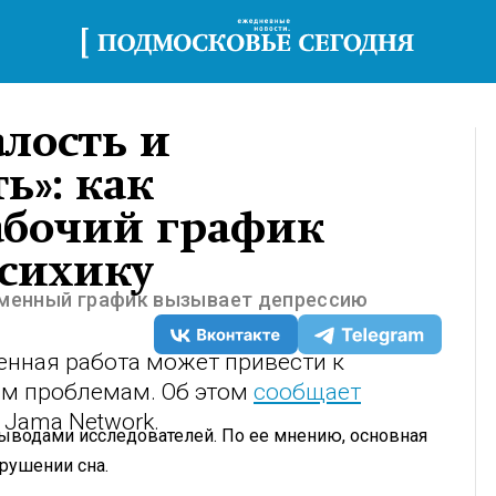
алость и
ь»: как
абочий график
психику
 сменный график вызывает депрессию
енная работа может привести к
им проблемам. Об этом
сообщает
Jama Network.
 выводами исследователей. По ее мнению, основная
рушении сна.