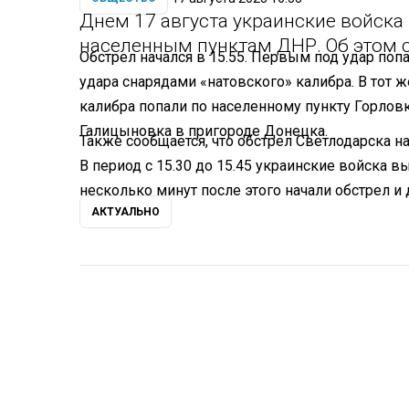
Днем 17 августа украинские войска
населенным пунктам ДНР. Об этом
Обстрел начался в 15.55. Первым под удар поп
удара снарядами «натовского» калибра. В тот
калибра попали по населенному пункту Горловк
Галицыновка в пригороде Донецка.
Также сообщается, что обстрел Светлодарска н
В период с 15.30 до 15.45 украинские войска в
несколько минут после этого начали обстрел и 
АКТУАЛЬНО