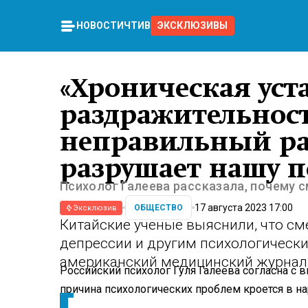
НОВОСТИ
ЧТИВО
ЭКСКЛЮЗИВЫ
«Хроническая уст
раздражительност
неправильный р
разрушает нашу 
Психолог Галеева рассказала, почему
17 августа 2023 17:00
ОБЩЕСТВО
Эксклюзив
Китайские ученые выяснили, что см
депрессии и другим психологическ
американский медицинский журнал 
Российский психолог Гуля Галеева согласна с
причина психологических проблем кроется в на