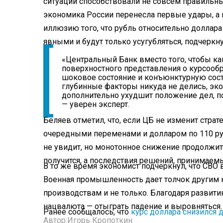
ситуации способствовали не совсем правильны
экономика России перенесла первые удары, а
иллюзию того, что рубль относительно доллара
явными и будут только усугубляться, подчеркн
«Центральный Банк вместо того, чтобы ка
поверхностного представления о курсооб
шоковое состояние и конъюнктурную сос
глубинные факторы никуда не делись, эко
дополнительно ухудшит положение дел, п
— уверен эксперт.
Беляев отметил, что, если ЦБ не изменит страт
очередными переменами и долларом по 110 ру
не увидит, но монотонное снижение продолжит
получится, а последствия решений, принимаемы
В то же время экономист подчеркнул, что СВО в
Военная промышленность дает толчок другим
производствам и не только. Благодаря развити
нацвалюта — отыграть падение и выровняться.
Ранее сообщалось, что
курс доллара снизился 
Автор:
Игорь Кропоткин