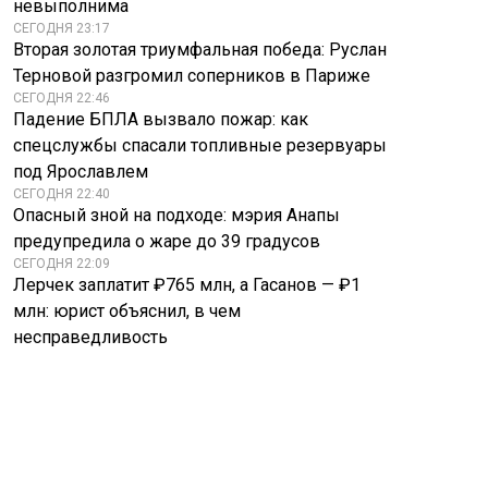
невыполнима
СЕГОДНЯ 23:17
Вторая золотая триумфальная победа: Руслан
Терновой разгромил соперников в Париже
СЕГОДНЯ 22:46
Падение БПЛА вызвало пожар: как
спецслужбы спасали топливные резервуары
под Ярославлем
СЕГОДНЯ 22:40
Опасный зной на подходе: мэрия Анапы
предупредила о жаре до 39 градусов
СЕГОДНЯ 22:09
Лерчек заплатит ₽765 млн, а Гасанов — ₽1
млн: юрист объяснил, в чем
несправедливость