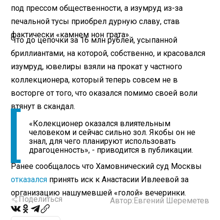
под прессом общественности, а изумруд из-за
печальной тусы приобрел дурную славу, став
фактически «камнем нон грата».
Что до цепочки за 16 млн рублей, усыпанной
бриллиантами, на которой, собственно, и красовался
изумруд, ювелиры взяли на прокат у частного
коллекционера, который теперь совсем не в
восторге от того, что оказался помимо своей воли
втянут в скандал.
«Колекционер оказался влиятельным
человеком и сейчас сильно зол. Якобы он не
знал, для чего планируют использовать
драгоценность», - приводится в публикации.
Ранее сообщалось что Хамовнический суд Москвы
отказался
принять иск к Анастасии Ивлеевой за
организацию нашумевшей «голой» вечеринки.
Поделиться
Автор:
Евгений Шереметев