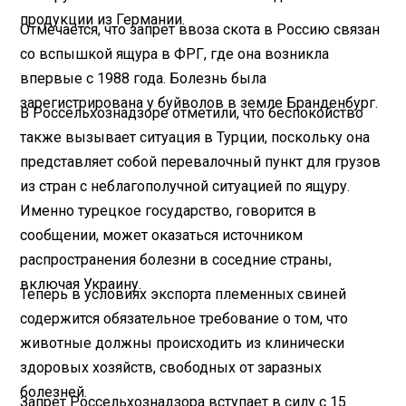
продукции из Германии.
Отмечается, что запрет ввоза скота в Россию связан
со вспышкой ящура в ФРГ, где она возникла
впервые с 1988 года. Болезнь была
зарегистрирована у буйволов в земле Бранденбург.
В Россельхознадзоре отметили, что беспокойство
также вызывает ситуация в Турции, поскольку она
представляет собой перевалочный пункт для грузов
из стран с неблагополучной ситуацией по ящуру.
Именно турецкое государство, говорится в
сообщении, может оказаться источником
распространения болезни в соседние страны,
включая Украину.
Теперь в условиях экспорта племенных свиней
содержится обязательное требование о том, что
животные должны происходить из клинически
здоровых хозяйств, свободных от заразных
болезней.
Запрет Россельхознадзора вступает в силу с 15