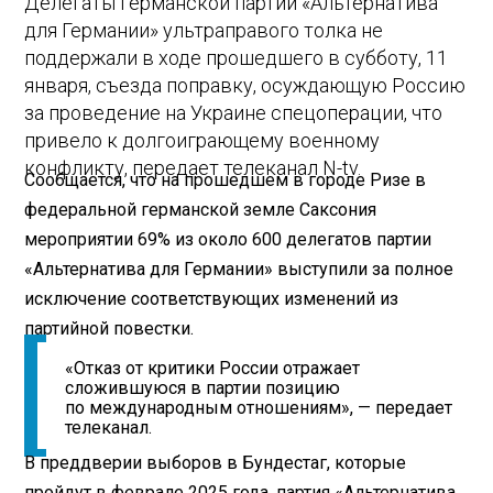
Делегаты германской партии «Альтернатива
для Германии» ультраправого толка не
поддержали в ходе прошедшего в субботу, 11
января, съезда поправку, осуждающую Россию
за проведение на Украине спецоперации, что
привело к долгоиграющему военному
конфликту, передает телеканал N-tv.
Сообщается, что на прошедшем в городе Ризе в
федеральной германской земле Саксония
мероприятии 69% из около 600 делегатов партии
«Альтернатива для Германии» выступили за полное
исключение соответствующих изменений из
партийной повестки.
«Отказ от критики России отражает
сложившуюся в партии позицию
по международным отношениям», — передает
телеканал.
В преддверии выборов в Бундестаг, которые
пройдут в феврале 2025 года, партия «Альтернатива