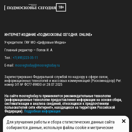
18+
ИНТЕРНЕТ-ИЗДАНИЕ «ПОДМОСКОВЬЕ СЕГОДНЯ. ONLINE»
Учредители: ГАУ МО «Цифровые Медиа»

Главный редактор — Попов И. А.

Тел.: 
+7(495)223-35-11
E-mail: 
mosregtoday@mosregtoday.ru
Зарегистрировано Федеральной службой по надзору в сфере связи, 
информационных технологий и массовых коммуникаций (Роскомнадзор) Рег. 
номер ЭЛ № ФС77-89830 от 28.07.2025

На сайте mosregtoday.ru применяются рекомендательные технологии 
(информационные технологии предоставления информации на основе сбора, 
систематизации и анализа сведений, относящихся к предпочтениям 
пользователей сети «Интернет», находящихся на территории Российской 
Федерации).
 Подробная информация
© 2026 ПРАВА НА ВСЕ МАТЕРИАЛЫ САЙТА ПРИНАДЛЕЖАТ ГАУ МО "ЦИФРОВЫЕ 
Для улучшения работы и сбора статистических данных сайта
МЕДИА" (ОГРН: 1255000059467).
собираются данные, используя файлы cookie и метрические