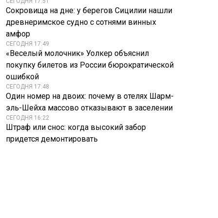
СЕГОДНЯ 17:51
Сокровища на дне: у берегов Сицилии нашли
древнеримское судно с сотнями винных
амфор
СЕГОДНЯ 17:49
«Веселый молочник» Уолкер объяснил
покупку билетов из России бюрократической
ошибкой
СЕГОДНЯ 17:48
Один номер на двоих: почему в отелях Шарм-
эль-Шейха массово отказывают в заселении
СЕГОДНЯ 16:22
Штраф или снос: когда высокий забор
придется демонтировать