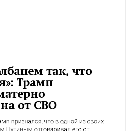
лбанем так, что
я»: Трамп
 матерно
на от СВО
мп признался, что в одной из своих
м Путиным отговаривал его от