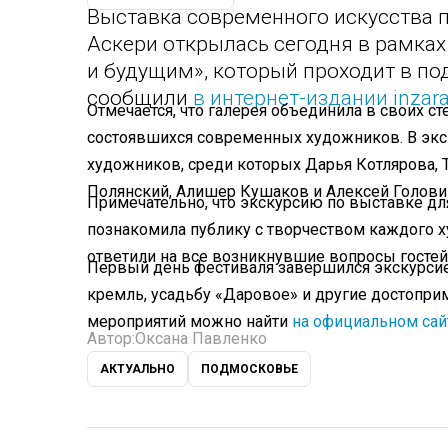
Выставка современного искусства 
Аскери открылась сегодня в рамк
и будущим», который проходит в по
сообщили
в интернет-издании inzara
Отмечается, что галерея объединила в своих ст
состоявшихся современных художников. В эк
художников, среди которых Дарья Котлярова, 
Полянский, Алишер Кушаков и Алексей Голови
Примечательно, что экскурсию по выставке дл
познакомила публику с творчеством каждого х
ответили на все возникнувшие вопросы гостей
Первый день фестиваля завершился экскурсией
кремль, усадьбу «Даровое» и другие достопри
мероприятий можно найти
на официальном сай
Автор:
Оксана Павленко
АКТУАЛЬНО
ПОДМОСКОВЬЕ