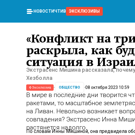
НОВОСТИ
ЧТИВО
ЭКСКЛЮЗИВЫ
«Конфликт на три 
раскрыла, как бу
ситуация в Израи
Экстрасенс Мишина рассказала, почем
Хезболла
08 октября 2023 10:59
ОБЩЕСТВО
Эксклюзив
В мире в последние дни творится ч
ракетами, то масштабное землетря
на Ливан. Невольно возникает вопро
совпадения? Экстрасенс Инна Мишин
растянется надолго.
По словам Инны Мишиной, она предвидела обо