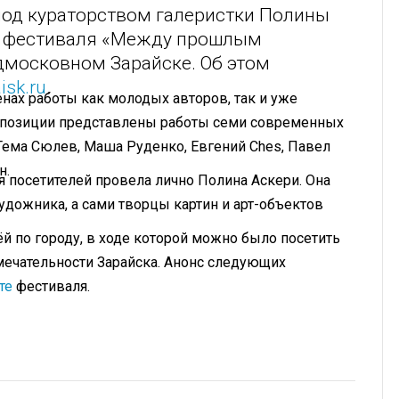
под кураторством галеристки Полины
ах фестиваля «Между прошлым
дмосковном Зарайске. Об этом
isk.ru
.
енах работы как молодых авторов, так и уже
спозиции представлены работы семи современных
Тема Сюлев, Маша Руденко, Евгений Ches, Павел
н.
я посетителей провела лично Полина Аскери. Она
удожника, а сами творцы картин и арт-объектов
.
 по городу, в ходе которой можно было посетить
мечательности Зарайска. Анонс следующих
те
фестиваля.