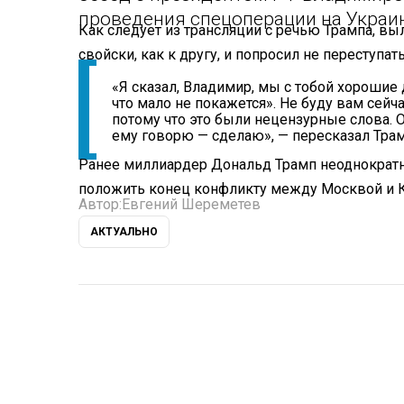
проведения спецоперации на Украин
Как следует из трансляции с речью Трампа, выл
свойски, как к другу, и попросил не переступат
«Я сказал, Владимир, мы с тобой хорошие 
что мало не покажется». Не буду вам сейча
потому что это были нецензурные слова. Он
ему говорю — сделаю», — пересказал Трам
Ранее миллиардер Дональд Трамп неоднократн
положить конец конфликту между Москвой и К
Автор:
Евгений Шереметев
АКТУАЛЬНО