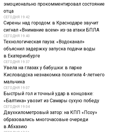
эмоционально прокомментировал состояние
отца
СЕГОДНЯ 19:42
Сирены над городом: в Краснодаре звучит
сигнал «Внимание всем» из-за атаки БПЛА
СЕГОДНЯ 19:40
Технологическая пауза: «Водоканал»
объяснил задержку запуска подачи воды
в Екатеринбурге
СЕГОДНЯ 19:37
Увела на глазах у бабушки: в парке
Кисловодска незнакомка похитила 4-летнего
мальчика
СЕГОДНЯ 19:07
Быстрый гол и точный удар в концовке:
«Балтика» увозит из Самары сухую победу
СЕГОДНЯ 19:04
Двухкилометровый затор: на КПП «Псоу»
образовались многочасовые очереди
в Абхазию