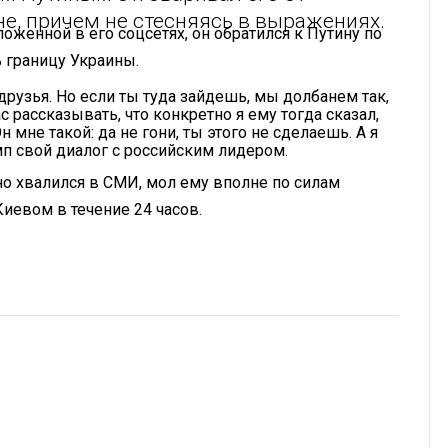
е, причем не стесняясь в выражениях.
оженной в его соцсетях, он обратился к Путину по
ь границу Украины.
друзья. Но если ты туда зайдешь, мы долбанем так,
с рассказывать, что конкретно я ему тогда сказал,
 мне такой: да не гони, ты этого не сделаешь. А я
п свой диалог с российским лидером.
о хвалился в СМИ, мол ему вполне по силам
иевом в течение 24 часов.