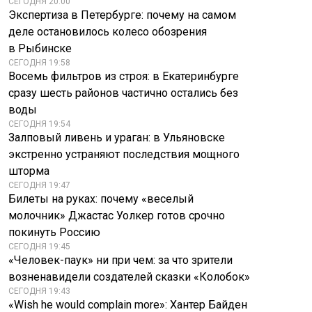
СЕГОДНЯ 20:00
Экспертиза в Петербурге: почему на самом
деле остановилось колесо обозрения
в Рыбинске
СЕГОДНЯ 19:58
Восемь фильтров из строя: в Екатеринбурге
сразу шесть районов частично остались без
воды
СЕГОДНЯ 19:54
Залповый ливень и ураган: в Ульяновске
экстренно устраняют последствия мощного
шторма
СЕГОДНЯ 19:47
Билеты на руках: почему «веселый
молочник» Джастас Уолкер готов срочно
покинуть Россию
СЕГОДНЯ 19:45
«Человек-паук» ни при чем: за что зрители
возненавидели создателей сказки «Колобок»
СЕГОДНЯ 19:43
«Wish he would complain more»: Хантер Байден