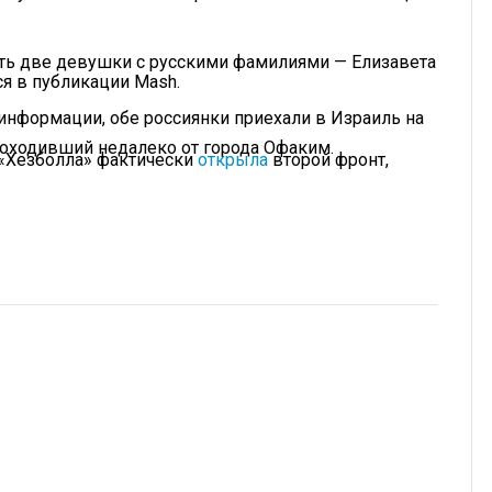
ь две девушки с русскими фамилиями — Елизавета
ся в публикации Mash.
 информации, обе россиянки приехали в Израиль на
проходивший недалеко от города Офаким.
 «Хезболла» фактически
открыла
второй фронт,