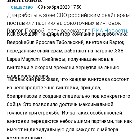
09 ноября 2023 17:50
ОБЩЕСТВО
Для работы в зоне СВО российским снайперам
поставили партию высокоточных винтовок
Raptor. Подробности рассказало
РИА Новости
.
Как сообщает гендиректор компании-разработчика
BespokeGun Ярослав Табольский, винтовки Raptor,
переданные снайперам, работают на патроне .338
Lapua Magnum. Снайперы, получившие новые
винтовки в скором времени вернутся на линию
соприкосновения.
Табольский рассказал, что каждая винтовка состоит
из непосредственно винтовки, прицела,
боеприпасов и создана специально под конкретного
бойца. Это позволило достичь максимальной
точности при стрельбе. Из-за таких особенностей
винтовки передаются небольшими партиями, так как
имеют индивидуальную для каждого снайпера
комплектацию.