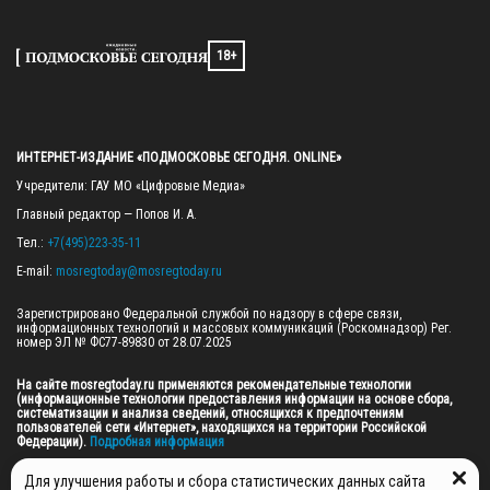
18+
ИНТЕРНЕТ-ИЗДАНИЕ «ПОДМОСКОВЬЕ СЕГОДНЯ. ONLINE»
Учредители: ГАУ МО «Цифровые Медиа»

Главный редактор — Попов И. А.

Тел.: 
+7(495)223-35-11
E-mail: 
mosregtoday@mosregtoday.ru
Зарегистрировано Федеральной службой по надзору в сфере связи, 
информационных технологий и массовых коммуникаций (Роскомнадзор) Рег. 
номер ЭЛ № ФС77-89830 от 28.07.2025

На сайте mosregtoday.ru применяются рекомендательные технологии 
(информационные технологии предоставления информации на основе сбора, 
систематизации и анализа сведений, относящихся к предпочтениям 
пользователей сети «Интернет», находящихся на территории Российской 
Федерации).
 Подробная информация
© 2026 ПРАВА НА ВСЕ МАТЕРИАЛЫ САЙТА ПРИНАДЛЕЖАТ ГАУ МО "ЦИФРОВЫЕ 
Для улучшения работы и сбора статистических данных сайта
МЕДИА" (ОГРН: 1255000059467).