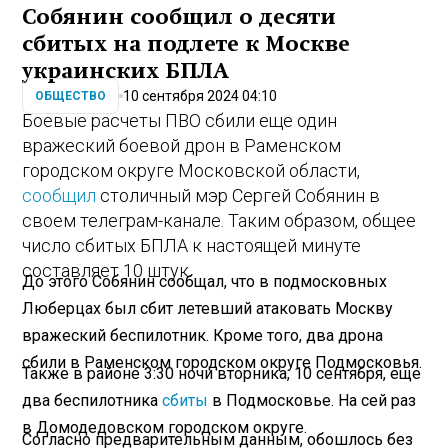
Собянин сообщил о десяти
сбитых на подлете к Москве
украинских БПЛА
10 сентября 2024 04:10
ОБЩЕСТВО
Боевые расчеты ПВО сбили еще один
вражеский боевой дрон в Раменском
городском округе Московской области,
сообщил
столичный мэр Сергей Собянин в
своем телеграм-канале. Таким образом, общее
число сбитых БПЛА к настоящей минуте
составляет 10 штук.
До этого Собянин сообщал, что в подмосковных
Люберцах был сбит летевший атаковать Москву
вражеский беспилотник. Кроме того, два дрона
сбили в Раменском городском округе Подмосковья.
Также в районе 3:30 ночи вторника, 10 сентября, еще
два беспилотника
сбиты
в Подмосковье. На сей раз
в Домодедовском городском округе.
Согласно предварительным данным, обошлось без