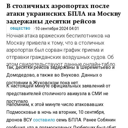
В столичных аэропортах после
атаки украинских БПЛА на Москву
задержаны десятки рейсов
10 сентября 2024 04:01
ОБЩЕСТВО
Ночная атака вражеских беспилотников на
Москву привела к тому, что в столичных
аэропортах был сорван график приема и
отправки гражданских воздушных судов. Об
этом свидетельствуют данные онлайн-табло.
Так, десятки рейсов задержаны в Шереметьево и
Домодедово, а также во Внуково. Данных о
состоянии в Жуковском пока нет.
К настоящей минуте официальных заявлений от
представителей столичного авиаузла в СМИ не
поступало.
Напомним, к этой минуте число атаковавших
Подмосковье в ночь на вторник, 10 сентября,
дронов ВСУ
составило
семь БПЛА. Ранее Собянин
сообщил, что в подмосковных Люберцах был сбит