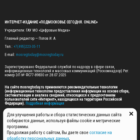
ИНТЕРНЕТ-ИЗДАНИЕ «ПОДМОСКОВЬЕ СЕГОДНЯ. ONLINE»
Учредители: ГАУ МО «Цифровые Медиа»

Главный редактор — Попов И. А.

Тел.: 
+7(495)223-35-11
E-mail: 
mosregtoday@mosregtoday.ru
Зарегистрировано Федеральной службой по надзору в сфере связи, 
информационных технологий и массовых коммуникаций (Роскомнадзор) Рег. 
номер ЭЛ № ФС77-89830 от 28.07.2025

На сайте mosregtoday.ru применяются рекомендательные технологии 
(информационные технологии предоставления информации на основе сбора, 
систематизации и анализа сведений, относящихся к предпочтениям 
пользователей сети «Интернет», находящихся на территории Российской 
Федерации).
 Подробная информация
© 2026 ПРАВА НА ВСЕ МАТЕРИАЛЫ САЙТА ПРИНАДЛЕЖАТ ГАУ МО "ЦИФРОВЫЕ 
Для улучшения работы и сбора статистических данных сайта
МЕДИА" (ОГРН: 1255000059467).
собираются данные, используя файлы cookie и метрические
программы.
Продолжая работу с сайтом, Вы даете свое
согласие на
ПОЛИТИКА ОБРАБОТКИ И ЗАЩИТЫ ПЕРСОНАЛЬНЫХ ДАННЫХ
обработку персональных данных
,