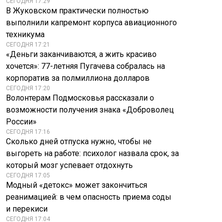
СЕГОДНЯ 17:29
В Жуковском практически полностью
выполнили капремонт корпуса авиационного
техникума
СЕГОДНЯ 17:21
«Деньги заканчиваются, а жить красиво
хочется»: 77-летняя Пугачева собралась на
корпоратив за полмиллиона долларов
СЕГОДНЯ 17:20
Волонтерам Подмосковья рассказали о
возможности получения знака «Доброволец
России»
СЕГОДНЯ 17:16
Сколько дней отпуска нужно, чтобы не
выгореть на работе: психолог назвала срок, за
который мозг успевает отдохнуть
СЕГОДНЯ 17:05
Модный «детокс» может закончиться
реанимацией: в чем опасность приема соды
и перекиси
СЕГОДНЯ 17:04