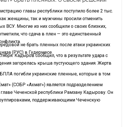
нистрацию главы республики поступило более 2 тыс.
 как женщины, так и мужчины просили отменить
 ВСУ. Многие из них сообщили о своих близких,
отметили, что сдача в плен — это единственный
онфликта.
редовой не брать пленных после атаки украинских
наза (РУС) в Гудермесе.
тября. Кадыров сообщил, что в результате удара с
дения загорелась крыша пустующего здания. Жертв
ки БПЛА погибли украинские пленные, которые в том
.
хмат» (СОБР «Ахмат») является подразделением
главе Чеченской республики Рамзану Кадырову. Он
с группировками, поддерживающими Чеченскую