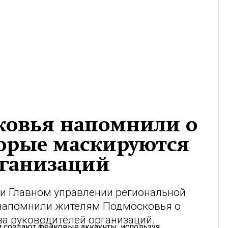
ковья напомнили о
орые маскируются
ганизаций
 и Главном управлении региональной
 напомнили жителям Подмосковья о
а руководителей организаций.
и создают фейковые аккаунты, используя