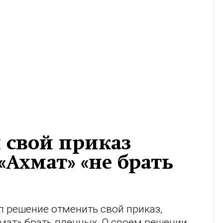
 свой приказ
«Ахмат» «не брать
 решение отменить свой приказ,
ат» брать пленных. О своем решении