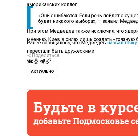
американских коллег.
«Они ошибаются. Если речь пойдет о сущес
будет никакого выбора», — заявил Медве
При этом Медведев также исключил, что ядерн
мнению, Киев в силах лишь создать «грязную 
Ранее сообщалось, что Медведев
назвал точку
перестали быть дружескими
Поделиться
АКТУАЛЬНО