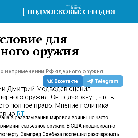
условие для
ного оружия
о неприменении РФ ядерного оружия
сии Дмитрий Медведев оценил
ерного оружия. Он подчеркнул, что в
 это полное право. Мнение политика
ервью
RT
.
вана в развязывании мировой войны, но часто
е применит серьезное оружие. В США неоднократно
ую черту. Зампред Совбеза поспешил разочаровать