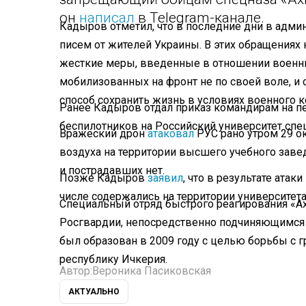
он
написал
в Telegram-канале.
Кадыров отметил, что в последние дни в адми
писем от жителей Украины. В этих обращениях
жесткие меры, введенные в отношении военных
мобилизованных на фронт не по своей воле, и 
способ сохранить жизнь в условиях военного к
Ранее Кадыров отдал приказ командирам на пе
беспилотников на Российский университет спец
Вражеский дрон
атаковал
РУС рано утром 29 ок
воздуха на территории высшего учебного заве
и пострадавших нет.
Позже Кадыров
заявил
, что в результате ата
числе содержались на территории университета
Специальный отряд быстрого реагирования «А
Росгвардии, непосредственно подчиняющимся 
был образован в 2009 году с целью борьбы 
республику Ичкерия.
Автор:
Вероника Пасиковская
АКТУАЛЬНО