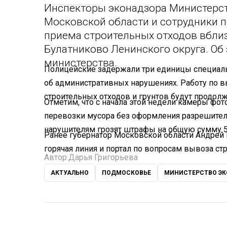
Инспекторы эконадзора Министерст
Московской области и сотрудники 
приема строительных отходов вблиз
Булатниково Ленинского округа. Об
министерства.
Полицейские задержали три единицы специаль
об административных нарушениях. Работу по 
строительных отходов и грунтов будут продолж
Отметим, что с начала этой недели камеры фот
перевозки мусора без оформления разрешител
нарушителям грозят штрафы на общую сумму 5
Ранее губернатор Московской области Андрей
горячая линия и портал по вопросам вывоза ст
Автор:
Дарья Григорьева
АКТУАЛЬНО
ПОДМОСКОВЬЕ
МИНИСТЕРСТВО ЭК