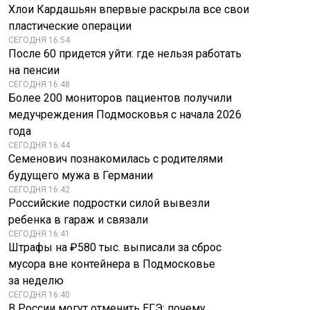
Хлои Кардашьян впервые раскрыла все свои
пластические операции
СЕГОДНЯ 16:54
После 60 придется уйти: где нельзя работать
на пенсии
СЕГОДНЯ 16:48
Более 200 мониторов пациентов получили
медучреждения Подмосковья с начала 2026
года
СЕГОДНЯ 16:44
Семенович познакомилась с родителями
будущего мужа в Германии
СЕГОДНЯ 16:42
Российские подростки силой вывезли
ребенка в гараж и связали
СЕГОДНЯ 16:41
Штрафы на ₽580 тыс. выписали за сброс
мусора вне контейнера в Подмосковье
за неделю
СЕГОДНЯ 16:40
В России могут отменить ЕГЭ: почему