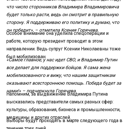
что число сторонников Владимира Владимировича
будет только расти, ведь он смотрит в правильную
сторону. Я поддерживаю его политику и думаю, что
он победит», – отметила Ксения Горячева.
Особое внимание она уделила спецоперации и
работе, которую президент проводит в этом
направлении. Ведь супруг Ксении Николаевны тоже
был мобилизован.
«Самое главное, у нас идет СВО, и Владимир Путин
все делает для поддержки бойцов. Я сама жена
мобилизованного и вижу, что нашим защитникам
оказывают всестороннюю помощь. Победа будет за
нами!» – подчеркнула Горячева.
Напомним, за выдвижение Владимира Путина
высказались представители самых разных сфер:
культуры, образования, бизнеса и промышленности,
медицины и других отраслей.
Выборы будут проходить в марте следующего года в
течение трех дней.