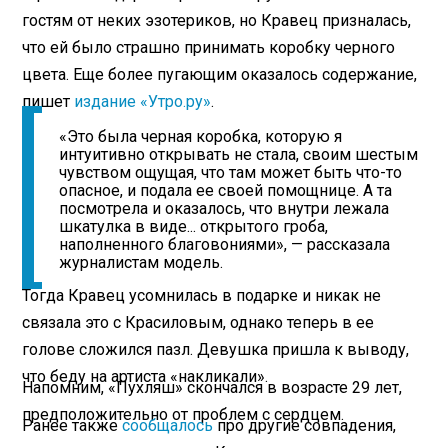
гостям от неких эзотериков, но Кравец призналась,
что ей было страшно принимать коробку черного
цвета. Еще более пугающим оказалось содержание,
пишет
издание «Утро.ру»
.
«Это была черная коробка, которую я
интуитивно открывать не стала, своим шестым
чувством ощущая, что там может быть что-то
опасное, и подала ее своей помощнице. А та
посмотрела и оказалось, что внутри лежала
шкатулка в виде... открытого гроба,
наполненного благовониями», — рассказала
журналистам модель.
Тогда Кравец усомнилась в подарке и никак не
связала это с Красиловым, однако теперь в ее
голове сложился пазл. Девушка пришла к выводу,
что беду на артиста «накликали».
Напомним, «Пухляш» скончался в возрасте 29 лет,
предположительно от проблем с сердцем.
Ранее также
сообщалось
про другие совпадения,