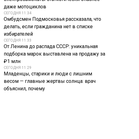
надежный способ
сделали ставку на
даже мотоциклов
хранения наличных
Панарина
СЕГОДНЯ 11:34
Омбудсмен Подмосковья рассказала, что
делать, если гражданина нет в списке
избирателей
СЕГОДНЯ 11:33
От Ленина до распада СССР: уникальная
подборка марок выставлена на продажу за
₽1 млн
СЕГОДНЯ 11:29
Младенцы, старики и люди с лишним
весом — главные жертвы солнца: врач
объяснил, почему