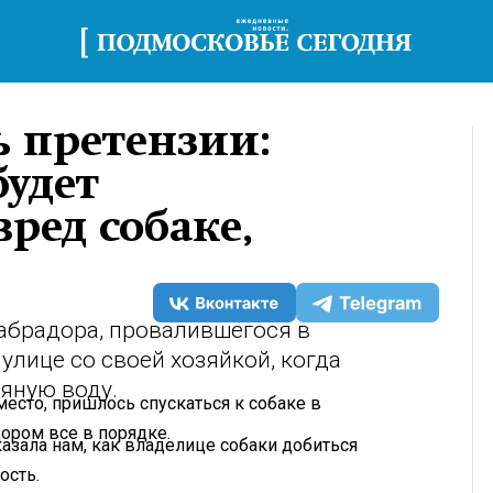
 претензии:
будет
ред собаке,
абрадора, провалившегося в
улице со своей хозяйкой, когда
дяную воду.
сто, пришлось спускаться к собаке в
дором все в порядке.
азала нам, как владелице собаки добиться
ость.