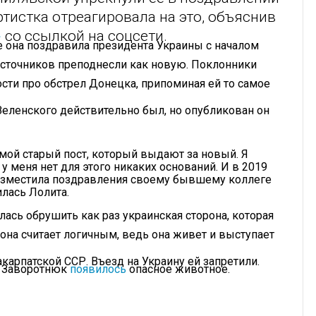
тистка отреагировала на это, объяснив
»
со ссылкой на соцсети.
е она поздравила президента Украины с началом
источников преподнесли как новую. Поклонники
сти про обстрел Донецка, припоминая ей то самое
Зеленского действительно был, но опубликован он
мой старый пост, который выдают за новый. Я
у меня нет для этого никаких оснований. И в 2019
 разместила поздравления своему бывшему коллеге
илась Лолита.
лась обрушить как раз украинская сторона, которая
 она считает логичным, ведь она живет и выступает
карпатской ССР. Въезд на Украину ей запретили.
й Заворотнюк
появилось
опасное животное.