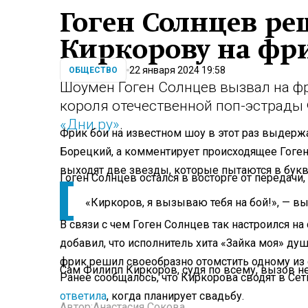
Гоген Солнцев ре
Киркорову на фр
22 января 2024 19:58
ОБЩЕСТВО
Шоумен Гоген Солнцев вызвал на фри
короля отечественной поп-эстрады
«Дни.ру»
.
Фрик бои на известном шоу в этот раз выдерж
Борецкий, а комментирует происходящее Гоген
выходят две звезды, которые пытаются в букв
Гоген Солнцев остался в восторге от передачи
«Киркоров, я вызываю тебя на бой!», — в
В связи с чем Гоген Солнцев так настроился на
добавил, что исполнитель хита «Зайка моя» душ
фрик решил своеобразно отомстить одному из 
Сам Филипп Киркоров, судя по всему, вызов не
Ранее сообщалось, что Киркорова сводят в С
ответила
, когда планирует свадьбу.
Автор:
Анастасия Сокова