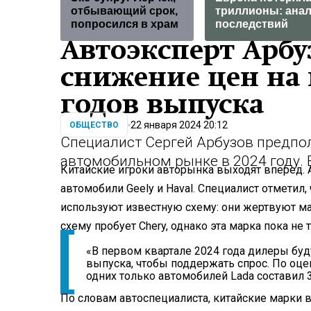
отбывающий срок,
триллионы: ана
попросился в храм
последствий
Автоэксперт Арбу
снижение цен на
годов выпуска
22 января 2024 20:12
ОБЩЕСТВО
Специалист Сергей Арбузов предпо
автомобильном рынке в 2024 году. 
Китайские игроки авторынка выходят вперед. А
автомобили Geely и Haval. Специалист отметил
используют известную схему: они жертвуют м
схему пробует Chery, однако эта марка пока не 
«В первом квартале 2024 года дилеры буд
выпуска, чтобы поддержать спрос. По оце
одних только автомобилей Lada составил 3
По словам автоспециалиста, китайские марки в