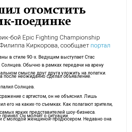
шил отомстить
ик-поединке
к-бой Epic Fighting Championship
 Филиппа Киркорова, сообщает
портал
аны в стиле 90-х. Ведущим выступает Стас
 Солнцев. Обычно в рамках передачи на арену
альном смысле друг друга уложить на лопатки.
, а после неожиданно сделал объявление.
ыпалил Солнцев.
 сражение с артистом, он не объяснил. Лишь
ил его на каких-то съемках. Как полагают зрители,
самых ярких представителей шоу-бизнеса.
 принял. Он молчит о ситуации.
ети с молодой женщиной-продюсером. Недавно она