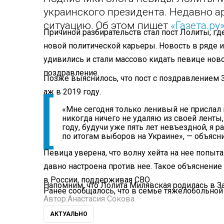
украинского президента. Недавно ар
ситуацию. Об этом пишет
«Газета.ру
Причиной разбирательств стал пост Лолиты, гд
новой политической карьеры. Новость в ряде 
удивились и стали массово кидать певице ново
поздравление.
Позже выяснилось, что пост с поздравлением 
аж в 2019 году.
«Мне сегодня только ленивый не прислал 
никогда ничего не удаляю из своей ленты, 
году, будучи уже пять лет невъездной, я
по итогам выборов на Украине», — объясн
Певица уверена, что волну хейта на нее попыта
давно настроена против нее. Такое объяснение
в России, поддерживая СВО.
Напомним, что Лолита Милявская родилась в За
Ранее сообщалось, что в семье тяжелобольно
Автор:
Анастасия Сокова
АКТУАЛЬНО