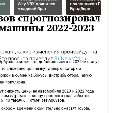
лиз
Wey V9X появился
поклонников Рэя
младший брат
Брэдбери
зов спрогнозировал
 машины 2022-2023
ложил, какие изменения произойдут на
Его прогноз приводит
RuNews24.ru
.
рбузов считает, что дешевле всего в 2024-м станут
, что снижение цен начнут дилеры, которые
аржой в обмен на бонусы дистрибьютора. Такую
так популярна.
ут снижать цены на автомобили 2023 и 2022 года
нкам «Дрома», к концу прошлого года избыток
5–40 тысяч», — отмечает Арбузов.
 скором времени окончательно сместят Toyota,