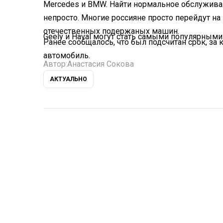
Mercedes и BMW. Найти нормальное обслужива
непросто. Многие россияне просто перейдут на 
отечественных подержаных машин.
Geely и Haval могут стать самыми популярными 
Ранее сообщалось, что был подсчитан срок, за
автомобиль.
Автор:
Анастасия Сокова
АКТУАЛЬНО