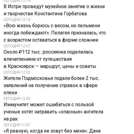
СЕГОДНЯ 12:14
В Истре проведут музейное занятие о жизни
и творчестве Константина Горбатова
СЕГОДНЯ 12:14
«Всю жизнь борюсь с весом, но пельмени
иногда побеждают»: Пелагея призналась, что
с возрастом оставаться в форме сложнее
СЕГОДНЯ 12:07
Около ₽112 тыс.: россиянка поделилась
впечатлением от путешествия
в Красноярск — маршрут, цены и советы
СЕГОДНЯ 12:02
Жители Подмосковья подали более 2 тыс.
заявлений на получение справок в сфере
опеки
СЕГОДНЯ 12:00
Иммунитет может ошибаться с пользой:
ученые хотят натравить «опасные» антитела
на рак
СЕГОДНЯ 11:57
«Я ревную, когда ее зовут без меня»: Дана