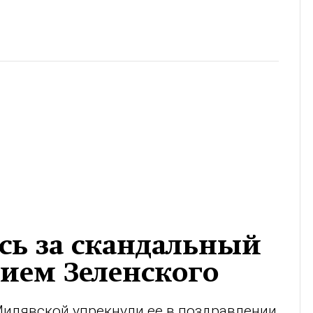
сь за скандальный
нием Зеленского
илявской упрекнули ее в поздравлении