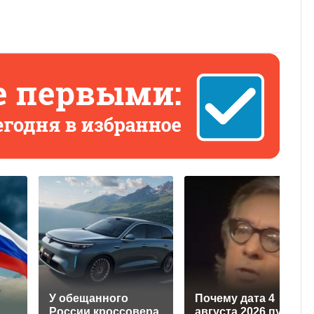
У обещанного
Почему дата 4
а
России кроссовера
августа 2026 пугает