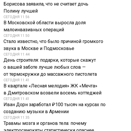
Борисова заявила, что не считает дочь
Полину лучшей
СЕГОДНЯ 11:56
В Московской области выросла доля
малоинвазивных операций
СЕГОДНЯ 11:50
Стало известно, что было причиной громкого
звука в Москве и Подмосковье
СЕГОДНЯ 11:44
День строителя: подарки, которые скажут
о вашей заботе лучше любых слов —
от термокружки до массажного пистолета
СЕГОДНЯ 11:41
В квартале «Лесная мелодия» ЖК «Мечта»
в Дмитровском возвели восемь коттеджей
СЕГОДНЯ 11:41
Иван Дорн заработал ₽100 тысяч на курсах по
созданию музыки в Армении
СЕГОДНЯ 11:35
Травмы мозга и органов тела: почему
Юрист нaзвал
Почему
электросамокаты статистически опаснее
наиболее
«Рейнджерс»