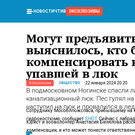
НОВОСТИ
ЧТИВО
ЭКСКЛЮЗИВЫ
Могут предъявить
выяснилось, кто 
компенсировать в
упавшей в люк
22 января 2024 20:20
ОБЩЕСТВО
Эксклюзив
В подмосковном Ногинске спасли л
канализационный люк. Пес гулял на 
наступил на люк и провалился в ле
Сотруднику Мособлпожспаса, прибывшему на ме
гидрокостюме, сообщает
SHOT
. Сейчас с лабра
Юрист и зооволонтер Анастасия Билялова расск
компенсации, и кто может понести ответственн