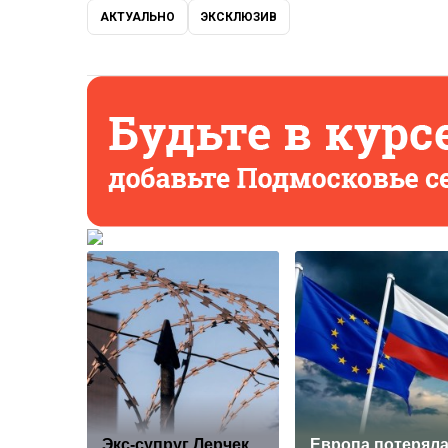
АКТУАЛЬНО
ЭКСКЛЮЗИВ
Экс-супруг Лерчек,
Европа потерял