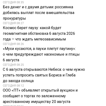
СЕГОДНЯ 08:35
Без денег и с двумя детьми: россиянка
добилась выплат после вмешательства
прокуратуры
СЕГОДНЯ 08:27
Космос берет паузу: какой будет
геомагнитная обстановка 6 августа 2026
года — что ждать метеозависимым
СЕГОДНЯ 08:26
«Мухи кусаются, а пауки плетут паутину»:
о чем предупреждают насекомые и птицы
6 августа
СЕГОДНЯ 08:25
С 6 августа открываются Небеса: о чем нужно
успеть попросить святых Бориса и Глеба
до захода солнца
СЕГОДНЯ 08:12
ООО «ПТ» объявляет открытый аукцион и
сообщает о торгах по заложенному
арестованному имуществу 20 августа