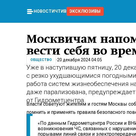
НОВОСТИ
ЧТИВО
ЭКСКЛЮЗИВЫ
Москвичам напом
вести себя во вр
20 декабря 2024 04:05
ОБЩЕСТВО
Уже в наступившую пятницу, 20 дек
с резко ухудшающимися погодными
работа систем жизнеобеспечения н
даже парализована, предупреждает
от Гидрометцентра.
Власти советуют жителям и гостям Москвы соб
помнить и применять правила безопасного пов
«По данным Гидрометцентра России и ВНИ
возникновения ЧС, связанных с нарушени
порывами линий связи и электропередачи