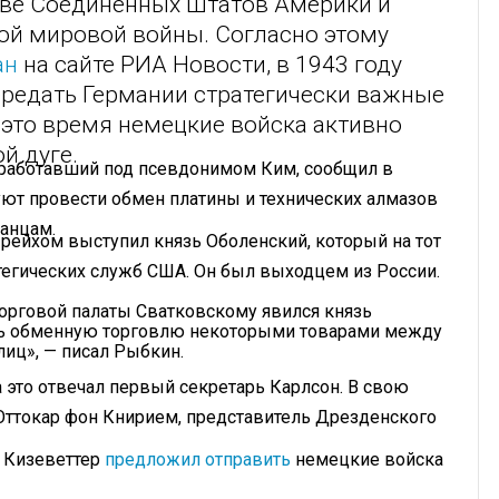
тве Соединенных Штатов Америки и
ой мировой войны. Согласно этому
ан
на сайте РИА Новости, в 1943 году
редать Германии стратегически важные
 это время немецкие войска активно
й дуге.
 работавший под псевдонимом Ким, сообщил в
ют провести обмен платины и технических алмазов
анцам.
 рейхом выступил князь Оболенский, который на тот
тегических служб США. Он был выходцем из России.
торговой палаты Сватковскому явился князь
ть обменную торговлю некоторыми товарами между
иц», — писал Рыбкин.
 это отвечал первый секретарь Карлсон. В свою
Оттокар фон Книрием, представитель Дрезденского
Г Кизеветтер
предложил отправить
немецкие войска