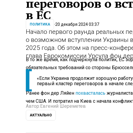
переговоров о в
в ЕС
20 декабря 2024 03:37
ПОЛИТИКА
Начало первого раунда реальных п
о возможном вступлении Украины в
2025 года. Об этом на пресс-конфе
глава Еврокомиссии Урсула фон дер
В то же время, как подчеркнула политик, ЕС з
обязательных требований со стороны Брюссел
«Если Украина продолжит хорошую работ
первый кластер переговоров в начале сле
Ранее фон дер Ляйен
похвасталась
журналистам
чем США. И потратил на Киев с начала конфлик
Автор:
Евгений Шереметев
АКТУАЛЬНО