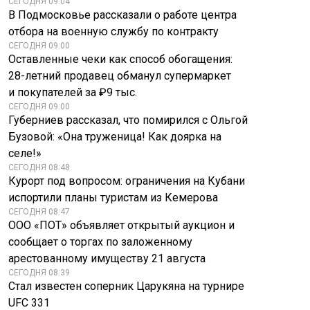
СЕГОДНЯ 09:04
В Подмосковье рассказали о работе центра
отбора на военную службу по контракту
СЕГОДНЯ 09:00
Оставленные чеки как способ обогащения:
28-летний продавец обманул супермаркет
и покупателей за ₽9 тыс.
СЕГОДНЯ 09:00
Губерниев рассказал, что помирился с Ольгой
Бузовой: «Она труженица! Как доярка на
селе!»
СЕГОДНЯ 08:48
Курорт под вопросом: ограничения на Кубани
испортили планы туристам из Кемерова
СЕГОДНЯ 08:47
ООО «ПОТ» объявляет открытый аукцион и
сообщает о торгах по заложенному
арестованному имуществу 21 августа
СЕГОДНЯ 08:39
Стал известен соперник Царукяна на турнире
UFC 331