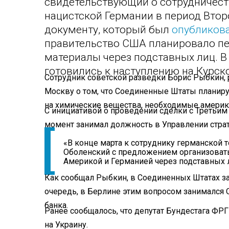
свидетельствующий о сотрудничес
нацистской Германии в период Втор
документу, который был
опубликов
правительство США планировало пе
материалы через подставных лиц. В
готовились к наступлению на Курско
Сотрудник советской разведки Борис Рыбкин,
Москву о том, что Соединенные Штаты планиру
на химические вещества, необходимые америк
С инициативой о проведении сделки с Третьим
момент занимал должность в Управлении стра
«В конце марта к сотруднику германской 
Оболенский с предложением организова
Америкой и Германией через подставных л
Как сообщал Рыбкин, в Соединенных Штатах за
очередь, в Берлине этим вопросом занимался 
банка.
Ранее сообщалось, что депутат Бундестага ФР
на Украину.