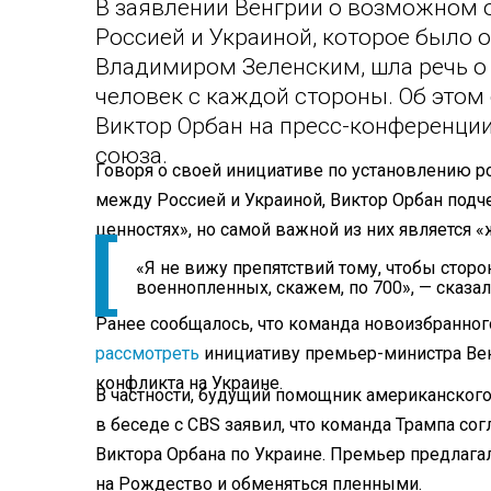
В заявлении Венгрии о возможном
Россией и Украиной, которое было 
Владимиром Зеленским, шла речь о
человек с каждой стороны. Об это
Виктор Орбан на пресс-конференци
союза.
Говоря о своей инициативе по установлению 
между Россией и Украиной, Виктор Орбан подче
ценностях», но самой важной из них является «
«Я не вижу препятствий тому, чтобы стор
военнопленных, скажем, по 700», — сказал 
Ранее сообщалось, что команда новоизбранно
рассмотреть
инициативу премьер-министра Вен
конфликта на Украине.
В частности, будущий помощник американского
в беседе с CBS заявил, что команда Трампа со
Виктора Орбана по Украине. Премьер предлагал
на Рождество и обменяться пленными.