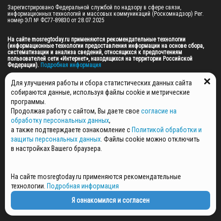
Зарегистрировано Федеральной службой по надзору в сфере связи, 
информационных технологий и массовых коммуникаций (Роскомнадзор) Рег. 
номер ЭЛ № ФС77-89830 от 28.07.2025

На сайте mosregtoday.ru применяются рекомендательные технологии 
(информационные технологии предоставления информации на основе сбора, 
систематизации и анализа сведений, относящихся к предпочтениям 
пользователей сети «Интернет», находящихся на территории Российской 
Федерации).
 Подробная информация
© 2026 ПРАВА НА ВСЕ МАТЕРИАЛЫ САЙТА ПРИНАДЛЕЖАТ ГАУ МО "ЦИФРОВЫЕ 
Для улучшения работы и сбора статистических данных сайта
МЕДИА" (ОГРН: 1255000059467).
собираются данные, используя файлы cookie и метрические
программы.
Продолжая работу с сайтом, Вы даете свое
согласие на
ПОЛИТИКА ОБРАБОТКИ И ЗАЩИТЫ ПЕРСОНАЛЬНЫХ ДАННЫХ
обработку персональных данных
,
НОВОСТИ
а также подтверждаете ознакомление с
Политикой обработки и
ГАЗЕТЫ
защиты персональных данных
. Файлы cookie можно отключить
РЕКЛАМОДАТЕЛЯМ
в настройках Вашего браузера.
КОНТАКТНАЯ ИНФОРМАЦИЯ
О РЕДАКЦИИ
На сайте mosregtoday.ru применяются рекомендательные
СПЕЦПРОЕКТЫ
технологии.
Подробная информация
СТАТЬИ
ПОЛИТИКА КОНФИДЕНЦИАЛЬНОСТИ
Я ознакомился и согласен