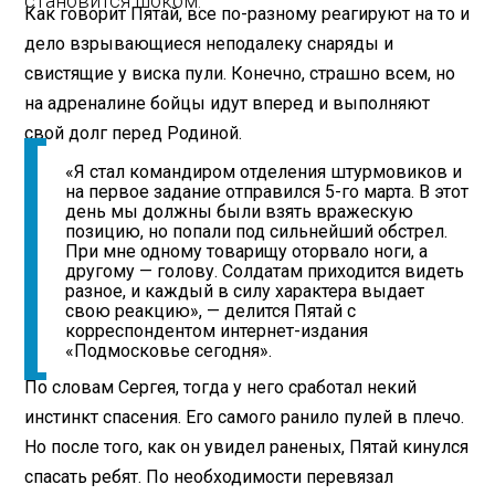
становится шоком.
Как говорит Пятай, все по-разному реагируют на то и
дело взрывающиеся неподалеку снаряды и
свистящие у виска пули. Конечно, страшно всем, но
на адреналине бойцы идут вперед и выполняют
свой долг перед Родиной.
«Я стал командиром отделения штурмовиков и
на первое задание отправился 5-го марта. В этот
день мы должны были взять вражескую
позицию, но попали под сильнейший обстрел.
При мне одному товарищу оторвало ноги, а
другому — голову. Солдатам приходится видеть
разное, и каждый в силу характера выдает
свою реакцию», — делится Пятай с
корреспондентом интернет-издания
«Подмосковье сегодня».
По словам Сергея, тогда у него сработал некий
инстинкт спасения. Его самого ранило пулей в плечо.
Но после того, как он увидел раненых, Пятай кинулся
спасать ребят. По необходимости перевязал