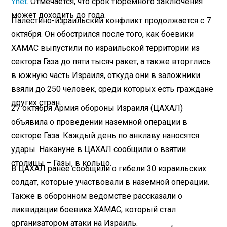
Ynet
. Отмечается, что срок тюремного заключения
может доходить до года.
Палестино-израильский конфликт продолжается с 7
октября. Он обострился после того, как боевики
ХАМАС выпустили по израильской территории из
сектора Газа до пяти тысяч ракет, а также вторглись
в южную часть Израиля, откуда они в заложники
взяли до 250 человек, среди которых есть граждане
других стран.
27 октября Армия обороны Израиля (ЦАХАЛ)
объявила о проведении наземной операции в
секторе Газа. Каждый день по анклаву наносятся
удары. Накануне в ЦАХАЛ сообщили о взятии
столицы – Газы, в кольцо.
В ЦАХАЛ ранее сообщили о гибели 30 израильских
солдат, которые участвовали в наземной операции.
Также в оборонном ведомстве рассказали о
ликвидации боевика ХАМАС, который стал
организатором атаки на Израиль.