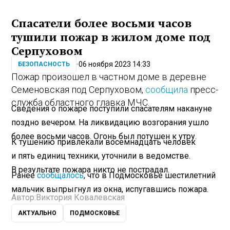
Спасатели более восьми часов
тушили пожар в жилом доме под
Серпуховом
06 ноября 2023 14:33
БЕЗОПАСНОСТЬ
Пожар произошел в частном доме в деревне
Семеновская под Серпуховом,
сообщила
пресс-
служба областного главка МЧС.
Сведения о пожаре поступили спасателям накануне
поздно вечером. На ликвидацию возгорания ушло
более восьми часов. Огонь был потушен к утру.
К тушению привлекали восемнадцать человек
и пять единиц техники, уточнили в ведомстве.
В результате пожара никто не пострадал.
Ранее
сообщалось
, что в Подмосковье шестилетний
мальчик выпрыгнул из окна, испугавшись пожара.
Автор:
Виктория Ковалевская
АКТУАЛЬНО
ПОДМОСКОВЬЕ