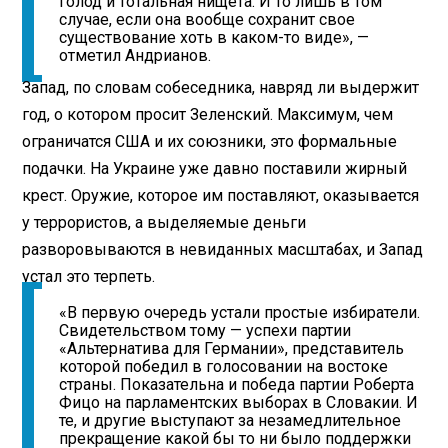
голод и тотальная нищета. И то лишь в том
случае, если она вообще сохранит свое
существование хоть в каком-то виде», —
отметил Андрианов.
Запад, по словам собеседника, навряд ли выдержит
год, о котором просит Зеленский. Максимум, чем
ограничатся США и их союзники, это формальные
подачки. На Украине уже давно поставили жирный
крест. Оружие, которое им поставляют, оказывается
у террористов, а выделяемые деньги
разворовываются в невиданных масштабах, и Запад
устал это терпеть.
«В первую очередь устали простые избиратели.
Свидетельством тому — успехи партии
«Альтернатива для Германии», представитель
которой победил в голосовании на востоке
страны. Показательна и победа партии Роберта
Фицо на парламентских выборах в Словакии. И
те, и другие выступают за незамедлительное
прекращение какой бы то ни было поддержки