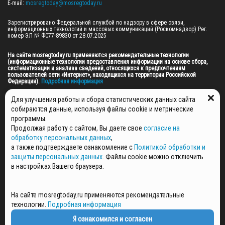
E-mail: 
mosregtoday@mosregtoday.ru
Зарегистрировано Федеральной службой по надзору в сфере связи, 
информационных технологий и массовых коммуникаций (Роскомнадзор) Рег. 
номер ЭЛ № ФС77-89830 от 28.07.2025

На сайте mosregtoday.ru применяются рекомендательные технологии 
(информационные технологии предоставления информации на основе сбора, 
систематизации и анализа сведений, относящихся к предпочтениям 
пользователей сети «Интернет», находящихся на территории Российской 
Федерации).
 Подробная информация
© 2026 ПРАВА НА ВСЕ МАТЕРИАЛЫ САЙТА ПРИНАДЛЕЖАТ ГАУ МО "ЦИФРОВЫЕ 
Для улучшения работы и сбора статистических данных сайта
МЕДИА" (ОГРН: 1255000059467).
собираются данные, используя файлы cookie и метрические
программы.
Продолжая работу с сайтом, Вы даете свое
согласие на
ПОЛИТИКА ОБРАБОТКИ И ЗАЩИТЫ ПЕРСОНАЛЬНЫХ ДАННЫХ
обработку персональных данных
,
НОВОСТИ
а также подтверждаете ознакомление с
Политикой обработки и
ГАЗЕТЫ
защиты персональных данных
. Файлы cookie можно отключить
РЕКЛАМОДАТЕЛЯМ
в настройках Вашего браузера.
КОНТАКТНАЯ ИНФОРМАЦИЯ
О РЕДАКЦИИ
На сайте mosregtoday.ru применяются рекомендательные
СПЕЦПРОЕКТЫ
технологии.
Подробная информация
СТАТЬИ
ПОЛИТИКА КОНФИДЕНЦИАЛЬНОСТИ
Я ознакомился и согласен