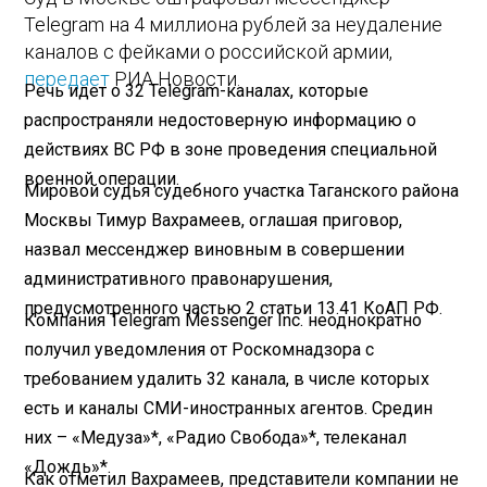
Telegram на 4 миллиона рублей за неудаление
каналов с фейками о российской армии,
передает
РИА Новости.
Речь идет о 32 Telegram-каналах, которые
распространяли недостоверную информацию о
действиях ВС РФ в зоне проведения специальной
военной операции.
Мировой судья судебного участка Таганского района
Москвы Тимур Вахрамеев, оглашая приговор,
назвал мессенджер виновным в совершении
административного правонарушения,
предусмотренного частью 2 статьи 13.41 КоАП РФ.
Компания Telegram Messenger Inc. неоднократно
получил уведомления от Роскомнадзора с
требованием удалить 32 канала, в числе которых
есть и каналы СМИ-иностранных агентов. Средин
них – «Медуза»*, «Радио Свобода»*, телеканал
«Дождь»*.
Как отметил Вахрамеев, представители компании не