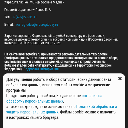
Учредители: ГАУ МО «Цифровые Медиа»

Главный редактор — Попов И. А.

Тел.: 
+7(495)223-35-11
E-mail: 
mosregtoday@mosregtoday.ru
Зарегистрировано Федеральной службой по надзору в сфере связи, 
информационных технологий и массовых коммуникаций (Роскомнадзор) Рег. 
номер ЭЛ № ФС77-89830 от 28.07.2025

На сайте mosregtoday.ru применяются рекомендательные технологии 
(информационные технологии предоставления информации на основе сбора, 
систематизации и анализа сведений, относящихся к предпочтениям 
пользователей сети «Интернет», находящихся на территории Российской 
Федерации).
 Подробная информация
© 2026 ПРАВА НА ВСЕ МАТЕРИАЛЫ САЙТА ПРИНАДЛЕЖАТ ГАУ МО "ЦИФРОВЫЕ 
Для улучшения работы и сбора статистических данных сайта
МЕДИА" (ОГРН: 1255000059467).
собираются данные, используя файлы cookie и метрические
программы.
Продолжая работу с сайтом, Вы даете свое
согласие на
ПОЛИТИКА ОБРАБОТКИ И ЗАЩИТЫ ПЕРСОНАЛЬНЫХ ДАННЫХ
обработку персональных данных
,
НОВОСТИ
а также подтверждаете ознакомление с
Политикой обработки и
ГАЗЕТЫ
защиты персональных данных
. Файлы cookie можно отключить
РЕКЛАМОДАТЕЛЯМ
в настройках Вашего браузера.
КОНТАКТНАЯ ИНФОРМАЦИЯ