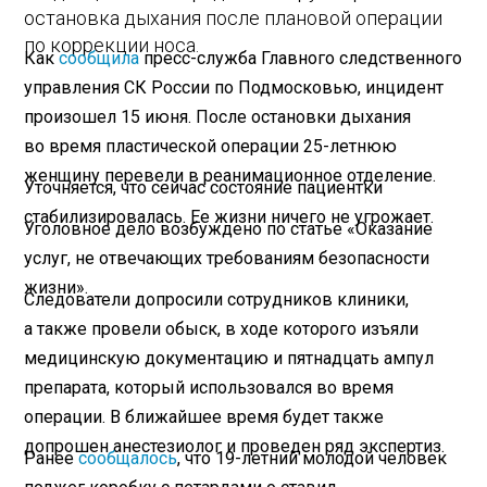
остановка дыхания после плановой операции
по коррекции носа.
Как
сообщила
пресс-служба Главного следственного
управления СК России по Подмосковью, инцидент
произошел 15 июня. После остановки дыхания
во время пластической операции 25-летнюю
женщину перевели в реанимационное отделение.
Уточняется, что сейчас состояние пациентки
стабилизировалась. Ее жизни ничего не угрожает.
Уголовное дело возбуждено по статье «Оказание
услуг, не отвечающих требованиям безопасности
жизни».
Следователи допросили сотрудников клиники,
а также провели обыск, в ходе которого изъяли
медицинскую документацию и пятнадцать ампул
препарата, который использовался во время
операции. В ближайшее время будет также
допрошен анестезиолог и проведен ряд экспертиз.
Ранее
сообщалось
, что 19-летний молодой человек