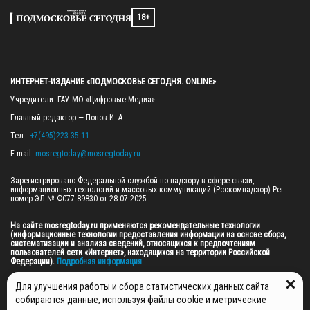
18+
ИНТЕРНЕТ-ИЗДАНИЕ «ПОДМОСКОВЬЕ СЕГОДНЯ. ONLINE»
Учредители: ГАУ МО «Цифровые Медиа»

Главный редактор — Попов И. А.

Тел.: 
+7(495)223-35-11
E-mail: 
mosregtoday@mosregtoday.ru
Зарегистрировано Федеральной службой по надзору в сфере связи, 
информационных технологий и массовых коммуникаций (Роскомнадзор) Рег. 
номер ЭЛ № ФС77-89830 от 28.07.2025

На сайте mosregtoday.ru применяются рекомендательные технологии 
(информационные технологии предоставления информации на основе сбора, 
систематизации и анализа сведений, относящихся к предпочтениям 
пользователей сети «Интернет», находящихся на территории Российской 
Федерации).
 Подробная информация
© 2026 ПРАВА НА ВСЕ МАТЕРИАЛЫ САЙТА ПРИНАДЛЕЖАТ ГАУ МО "ЦИФРОВЫЕ 
Для улучшения работы и сбора статистических данных сайта
МЕДИА" (ОГРН: 1255000059467).
собираются данные, используя файлы cookie и метрические