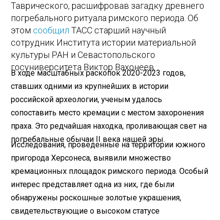
Таврического, расшифровав загадку древнего
погребального ритуала римского периода. Об
этом
сообщил
ТАСС старший научный
сотрудник Института истории материальной
культуры РАН и Севастопольского
госуниверситета Виктор Вахонеев.
В ходе масштабных раскопок 2020-2023 годов,
ставших одними из крупнейших в истории
российской археологии, ученым удалось
сопоставить место кремации с местом захоронения
праха. Это редчайшая находка, проливающая свет на
погребальные обычаи II века нашей эры.
Исследования, проведенные на территории южного
пригорода Херсонеса, выявили множество
кремационных площадок римского периода. Особый
интерес представляет одна из них, где были
обнаружены роскошные золотые украшения,
свидетельствующие о высоком статусе