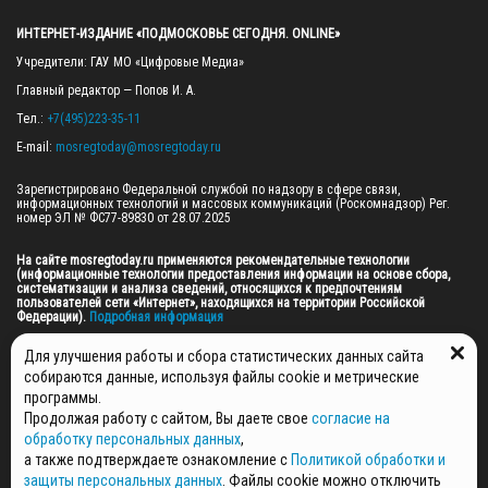
ИНТЕРНЕТ-ИЗДАНИЕ «ПОДМОСКОВЬЕ СЕГОДНЯ. ONLINE»
Учредители: ГАУ МО «Цифровые Медиа»

Главный редактор — Попов И. А.

Тел.: 
+7(495)223-35-11
E-mail: 
mosregtoday@mosregtoday.ru
Зарегистрировано Федеральной службой по надзору в сфере связи, 
информационных технологий и массовых коммуникаций (Роскомнадзор) Рег. 
номер ЭЛ № ФС77-89830 от 28.07.2025

На сайте mosregtoday.ru применяются рекомендательные технологии 
(информационные технологии предоставления информации на основе сбора, 
систематизации и анализа сведений, относящихся к предпочтениям 
пользователей сети «Интернет», находящихся на территории Российской 
Федерации).
 Подробная информация
© 2026 ПРАВА НА ВСЕ МАТЕРИАЛЫ САЙТА ПРИНАДЛЕЖАТ ГАУ МО "ЦИФРОВЫЕ 
Для улучшения работы и сбора статистических данных сайта
МЕДИА" (ОГРН: 1255000059467).
собираются данные, используя файлы cookie и метрические
программы.
Продолжая работу с сайтом, Вы даете свое
согласие на
ПОЛИТИКА ОБРАБОТКИ И ЗАЩИТЫ ПЕРСОНАЛЬНЫХ ДАННЫХ
обработку персональных данных
,
НОВОСТИ
а также подтверждаете ознакомление с
Политикой обработки и
ГАЗЕТЫ
защиты персональных данных
. Файлы cookie можно отключить