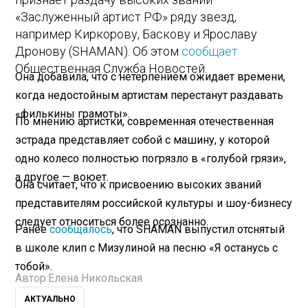
«Заслуженный артист РФ» ряду звезд,
например Киркорову, Баскову и Ярославу
Дронову (SHAMAN). Об этом
сообщает
Общественная Служба Новостей.
Она добавила, что с нетерпением ожидает времени,
когда недостойным артистам перестанут раздавать
«филькины грамоты».
По мнению артистки, современная отечественная
эстрада представляет собой с машину, у которой
одно колесо полностью погрязло в «голубой грязи»,
а другое — воюет.
Она считает, что к присвоению высоких званий
представителям российской культуры и шоу-бизнесу
следует относиться более осознанно.
Ранее
сообщалось
, что SHAMAN выпустил отснятый
в школе клип с Мизулиной на песню «Я останусь с
тобой».
Автор:
Елена Никольская
АКТУАЛЬНО