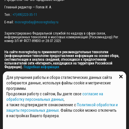
Главный редактор — Попов И. А.

Тел.: 
+7(495)223-35-11
E-mail: 
mosregtoday@mosregtoday.ru
Зарегистрировано Федеральной службой по надзору в сфере связи, 
информационных технологий и массовых коммуникаций (Роскомнадзор) Рег. 
номер ЭЛ № ФС77-89830 от 28.07.2025

На сайте mosregtoday.ru применяются рекомендательные технологии 
(информационные технологии предоставления информации на основе сбора, 
систематизации и анализа сведений, относящихся к предпочтениям 
пользователей сети «Интернет», находящихся на территории Российской 
Федерации).
 Подробная информация
© 2026 ПРАВА НА ВСЕ МАТЕРИАЛЫ САЙТА ПРИНАДЛЕЖАТ ГАУ МО "ЦИФРОВЫЕ 
Для улучшения работы и сбора статистических данных сайта
МЕДИА" (ОГРН: 1255000059467).
собираются данные, используя файлы cookie и метрические
программы.
Продолжая работу с сайтом, Вы даете свое
согласие на
ПОЛИТИКА ОБРАБОТКИ И ЗАЩИТЫ ПЕРСОНАЛЬНЫХ ДАННЫХ
обработку персональных данных
,
НОВОСТИ
а также подтверждаете ознакомление с
Политикой обработки и
ГАЗЕТЫ
защиты персональных данных
. Файлы cookie можно отключить
РЕКЛАМОДАТЕЛЯМ
в настройках Вашего браузера.
КОНТАКТНАЯ ИНФОРМАЦИЯ
О РЕДАКЦИИ